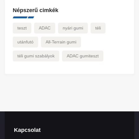
Népszerű cimkék
teszt
ADAC
nyári gumi
téli
utánfutó
All-Terrain gumi
téli gumi szabályok
ADAC gumiteszt
Kapcsolat