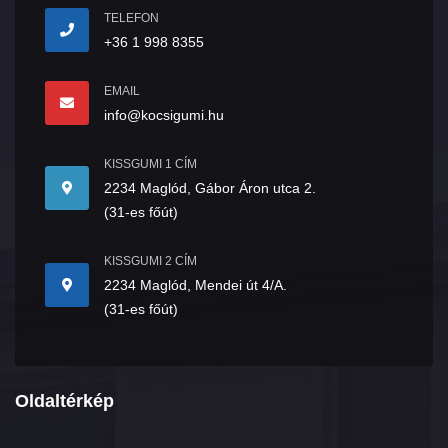
TELEFON
+36 1 998 8355
EMAIL
info@kocsigumi.hu
KISSGUMI 1 CÍM
2234 Maglód, Gábor Áron utca 2.
(31-es főút)
KISSGUMI 2 CÍM
2234 Maglód, Mendei út 4/A.
(31-es főút)
Oldaltérkép