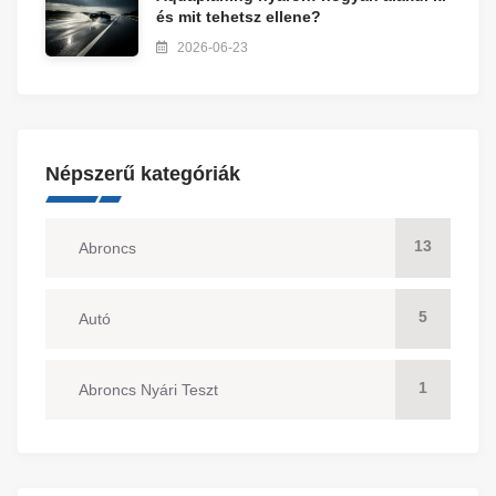
és mit tehetsz ellene?
2026-06-23
Népszerű kategóriák
13
Abroncs
5
Autó
1
Abroncs Nyári Teszt