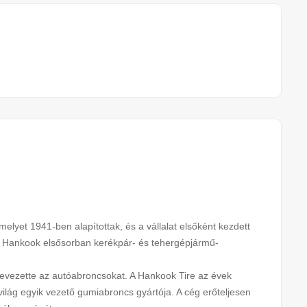
melyet 1941-ben alapítottak, és a vállalat elsőként kezdett
a Hankook elsősorban kerékpár- és tehergépjármű-
 bevezette az autóabroncsokat. A Hankook Tire az évek
világ egyik vezető gumiabroncs gyártója. A cég erőteljesen