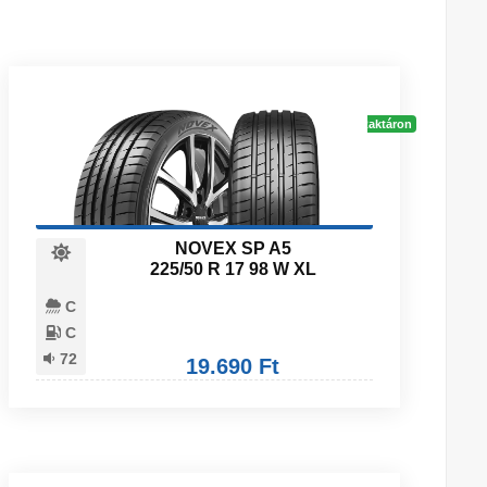
Raktáron
NOVEX SP A5
225/50 R 17 98 W XL
C
C
72
19.690 Ft