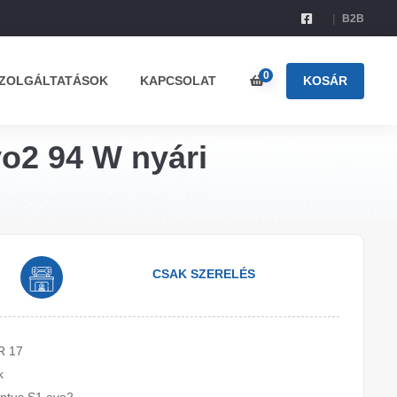
B2B
0
ZOLGÁLTATÁSOK
KAPCSOLAT
KOSÁR
o2 94 W nyári
CSAK SZERELÉS
R 17
k