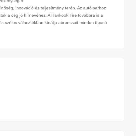
tevékenységét.
nőség, innováció és teljesítmény terén. Az autóiparhoz
ltak a cég jó hírnevéhez. A Hankook Tire továbbra is a
és széles választékban kínálja abroncsait minden típusú