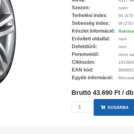
K117 Ve
Szezon:
nyári
Terhelési index:
94 (670
Sebesség index:
W (270 
Készlet információ:
Raktár
Erősített oldalfal:
nem
Defekttűrő:
nem
Peremvédő:
nincs ad
Cikkszám:
101366
EAN kód:
880856
Egyéb információ:
Mercede
Bruttó 43.690 Ft / db
KOSÁRBA