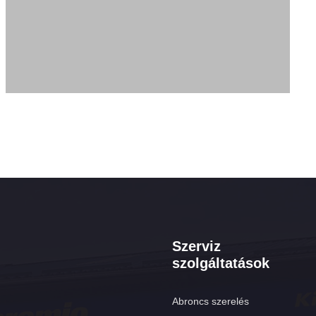
Szerviz
szolgáltatások
Abroncs szerelés