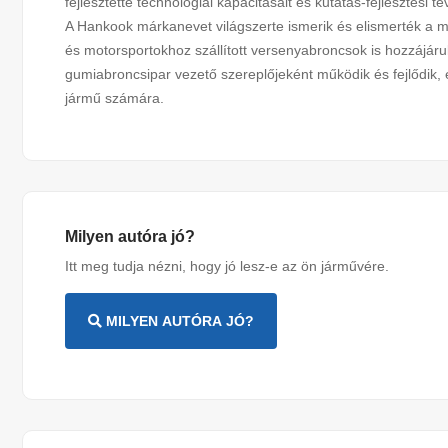
fejlesztette technológiai kapacitásait és kutatás-fejlesztési 
A Hankook márkanevet világszerte ismerik és elismerték a mi
és motorsportokhoz szállított versenyabroncsok is hozzájáru
gumiabroncsipar vezető szereplőjeként működik és fejlődik, 
jármű számára.
Milyen autóra jó?
Itt meg tudja nézni, hogy jó lesz-e az ön járművére.
MILYEN AUTÓRA JÓ?