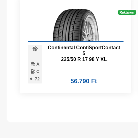
Raktáron
Continental ContiSportContact
5
225/50 R 17 98 Y XL
A
C
72
56.790 Ft