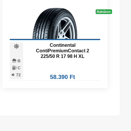
Raktáron
Continental
ContiPremiumContact 2
225/50 R 17 98 H XL
B
C
72
58.390 Ft