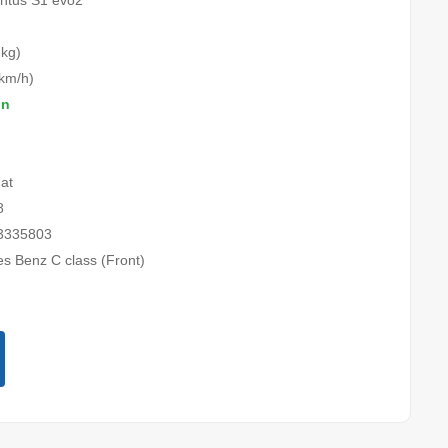
ntus S1 evo2
 kg)
km/h)
on
at
8
3335803
s Benz C class (Front)