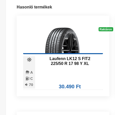
Hasonló termékek
Raktáron
Laufenn LK12 S FIT2
225/50 R 17 98 Y XL
A
C
70
30.490 Ft