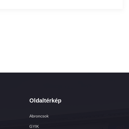
Oldaltérkép
Abroncsok
GYIK