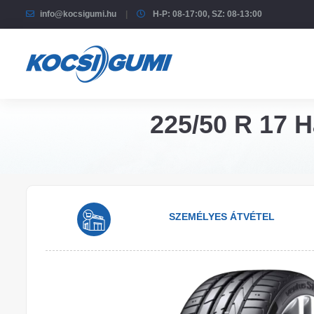
info@kocsigumi.hu
H-P: 08-17:00, SZ: 08-13:00
225/50 R 17 
SZEMÉLYES ÁTVÉTEL