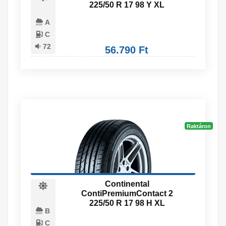
225/50 R 17 98 Y XL
A
C
72
56.790 Ft
Raktáron
Continental
ContiPremiumContact 2
225/50 R 17 98 H XL
B
C