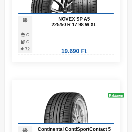
NOVEX SP A5
225/50 R 17 98 W XL
C
C
72
19.690 Ft
Raktáron
Continental ContiSportContact 5