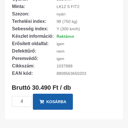
Minta:
LK12 S FIT2
Szezon:
nyári
Terhelési index:
98 (750 kg)
Sebesség index:
Y (300 km/h)
Készlet információ:
Raktáron
Erősített oldalfal:
igen
Defekttűrő:
nem
Peremvédő:
igen
Cikkszám:
1037888
EAN kód:
8808563650203
Bruttó 30.490 Ft / db
KOSÁRBA