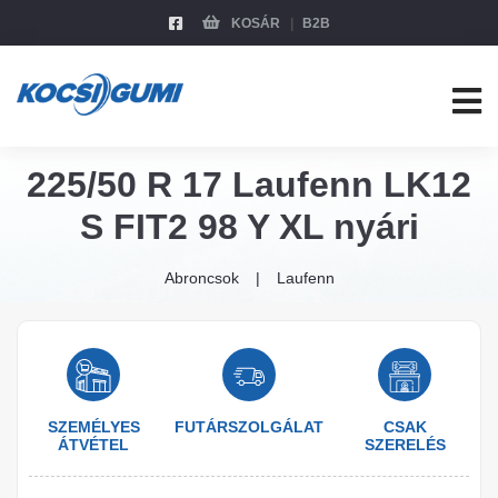
KOSÁR
B2B
225/50 R 17 Laufenn LK12
S FIT2 98 Y XL nyári
Abroncsok
Laufenn
SZEMÉLYES
FUTÁRSZOLGÁLAT
CSAK
ÁTVÉTEL
SZERELÉS