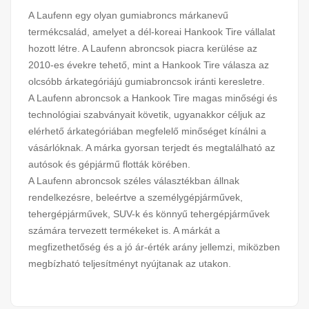
A Laufenn egy olyan gumiabroncs márkanevű
termékcsalád, amelyet a dél-koreai Hankook Tire vállalat
hozott létre. A Laufenn abroncsok piacra kerülése az
2010-es évekre tehető, mint a Hankook Tire válasza az
olcsóbb árkategóriájú gumiabroncsok iránti keresletre.
A Laufenn abroncsok a Hankook Tire magas minőségi és
technológiai szabványait követik, ugyanakkor céljuk az
elérhető árkategóriában megfelelő minőséget kínálni a
vásárlóknak. A márka gyorsan terjedt és megtalálható az
autósok és gépjármű flották körében.
A Laufenn abroncsok széles választékban állnak
rendelkezésre, beleértve a személygépjárművek,
tehergépjárművek, SUV-k és könnyű tehergépjárművek
számára tervezett termékeket is. A márkát a
megfizethetőség és a jó ár-érték arány jellemzi, miközben
megbízható teljesítményt nyújtanak az utakon.