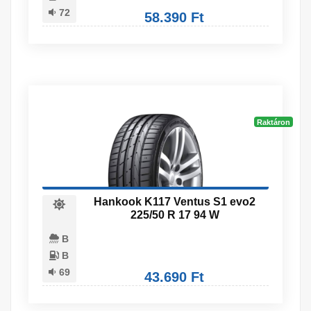
72
58.390 Ft
Raktáron
Hankook K117 Ventus S1 evo2
225/50 R 17 94 W
B
B
69
43.690 Ft