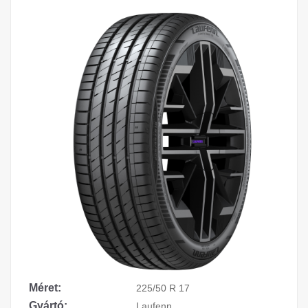
Méret:
225/50 R 17
Gyártó:
Laufenn