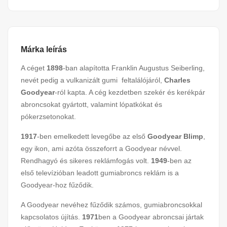
Márka leírás
A céget
1898
-ban alapította Franklin Augustus Seiberling,
nevét pedig a vulkanizált gumi feltalálójáról,
Charles
Goodyear
-ról kapta. A cég kezdetben szekér és kerékpár
abroncsokat gyártott, valamint lópatkókat és
pókerzsetonokat.
1917
-ben emelkedett levegőbe az első
Goodyear Blimp
,
egy ikon, ami azóta összeforrt a Goodyear névvel.
Rendhagyó és sikeres reklámfogás volt.
1949
-ben az
első televízióban leadott gumiabroncs reklám is a
Goodyear-hoz fűződik.
A Goodyear nevéhez fűződik számos, gumiabroncsokkal
kapcsolatos újítás.
1971
ben a Goodyear abroncsai jártak