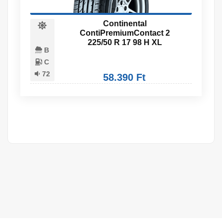
Continental
ContiPremiumContact 2
225/50 R 17 98 H XL
B
C
72
58.390 Ft