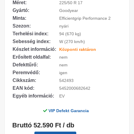
Méret:
225/50 R 17
Gyártó:
Goodyear
Minta:
Efficientgrip Performance 2
Szezon:
nyári
Terhelési index:
94 (670 kg)
Sebesség index:
W (270 km/h)
Készlet információ:
Központi raktáron
Erősített oldalfal:
nem
Defekttűrő:
nem
Peremvédő:
igen
Cikkszám:
542493
EAN kód:
5452000682642
Egyéb információ:
EV
VIP Defekt Garancia
Bruttó 52.590 Ft / db