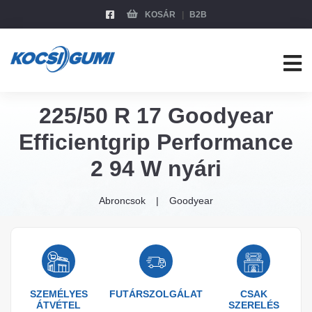
KOSÁR
B2B
225/50 R 17 Goodyear
Efficientgrip Performance
2 94 W nyári
Abroncsok
Goodyear
SZEMÉLYES
FUTÁRSZOLGÁLAT
CSAK
ÁTVÉTEL
SZERELÉS