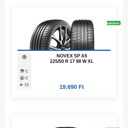
Raktáron
NOVEX SP A5
225/50 R 17 98 W XL
C
C
72
19.690 Ft