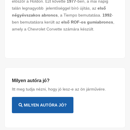
először a Holdon. Ezt követte
1977
-ben, a mai napig
talán legnagyobb jelentőséggel bíró újítás, az
első
négyévszakos abroncs
, a Tiempo bemutatása.
1992
-
ben bemutatásra került az
első ROF-os gumiabroncs
,
amely a Chevrolet Corvette számára készült.
Milyen autóra jó?
Itt meg tudja nézni, hogy jó lesz-e az ön járművére.
MILYEN AUTÓRA JÓ?