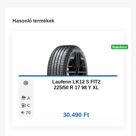
Hasonló termékek
Raktáron
Laufenn LK12 S FIT2
225/50 R 17 98 Y XL
A
C
70
30.490 Ft