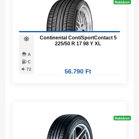
Raktáron
Continental ContiSportContact 5
225/50 R 17 98 Y XL
A
C
72
56.790 Ft
Raktáron