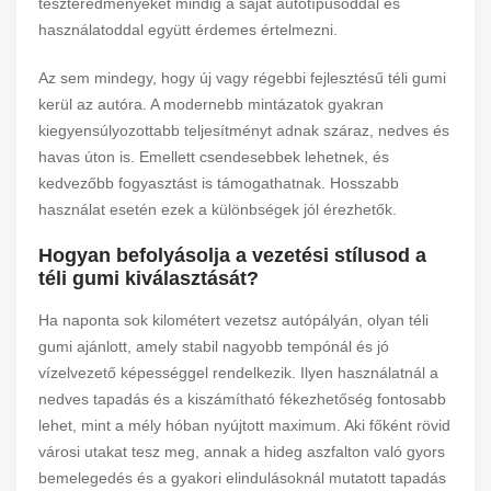
teszteredményeket mindig a saját autótípusoddal és
használatoddal együtt érdemes értelmezni.
Az sem mindegy, hogy új vagy régebbi fejlesztésű téli gumi
kerül az autóra. A modernebb mintázatok gyakran
kiegyensúlyozottabb teljesítményt adnak száraz, nedves és
havas úton is. Emellett csendesebbek lehetnek, és
kedvezőbb fogyasztást is támogathatnak. Hosszabb
használat esetén ezek a különbségek jól érezhetők.
Hogyan befolyásolja a vezetési stílusod a
téli gumi kiválasztását?
Ha naponta sok kilométert vezetsz autópályán, olyan téli
gumi ajánlott, amely stabil nagyobb tempónál és jó
vízelvezető képességgel rendelkezik. Ilyen használatnál a
nedves tapadás és a kiszámítható fékezhetőség fontosabb
lehet, mint a mély hóban nyújtott maximum. Aki főként rövid
városi utakat tesz meg, annak a hideg aszfalton való gyors
bemelegedés és a gyakori elindulásoknál mutatott tapadás