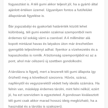
fogyasztást is. A téli gumi akkor teljesít jól, ha a gyártó által
ajánlott értéken üzemel. Ugyanilyen fontos a futófelület
állapotának figyelése is.
Bár jogszabályi és gyakorlati határérték között lehet
különbség, téli gumi esetén szakmai szempontból nem
érdemes túl sokáig várni a cserével. A 4 milliméter alá
kopott mintázat havas és latyakos úton már érezhetően
gyengébb teljesítményt adhat. Ilyenkor a vízelvezetés és a
kapaszkodás is romlik. A biztonság szempontjából ez az a
pont, ahol már célszerű új szettben gondolkodni.
A tárolásra is figyelj, mert a leszerelt téli gumi állapota így
őrizhető meg a következő szezonra. Hűvös, száraz,
napfénytől és vegyszerektől védett hely ideális számára. Ha
felnin van, másképp érdemes tárolni, mint felni nélkül, ezért
jó, ha ezt szervizben is egyezteted. A gondosan kiválasztott
téli gumi csak akkor marad hosszú ideig megbízható, ha a
használat és a tárolás is szakszerű.