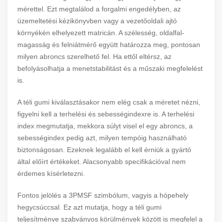
mérettel. Ezt megtalálod a forgalmi engedélyben, az
üzemeltetési kézikönyvben vagy a vezetőoldali ajtó
környékén elhelyezett matricán. A szélesség, oldalfal-
magasság és felniátmérő együtt határozza meg, pontosan
milyen abroncs szerelhető fel. Ha ettől eltérsz, az
befolyásolhatja a menetstabilitást és a műszaki megfelelést
is.
A téli gumi kiválasztásakor nem elég csak a méretet nézni,
figyelni kell a terhelési és sebességindexre is. A terhelési
index megmutatja, mekkora súlyt visel el egy abroncs, a
sebességindex pedig azt, milyen tempóig használható
biztonságosan. Ezeknek legalább el kell érniük a gyártó
által előírt értékeket. Alacsonyabb specifikációval nem
érdemes kísérletezni.
Fontos jelölés a 3PMSF szimbólum, vagyis a hópehely
hegycsúccsal. Ez azt mutatja, hogy a téli gumi
teljesítménye szabványos körülmények között is megfelel a