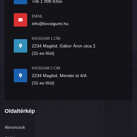
+36 1 998 8355
EMAIL
info@kocsigumi.hu
KISSGUMI 1 CÍM
2234 Maglód, Gábor Áron utca 2.
(31-es főút)
KISSGUMI 2 CÍM
2234 Maglód, Mendei út 4/A.
(31-es főút)
Oldaltérkép
Abroncsok