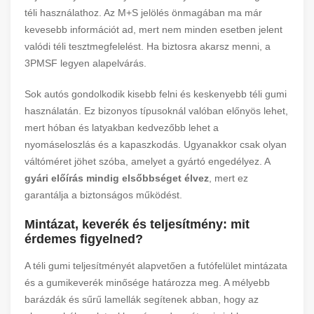
téli használathoz. Az M+S jelölés önmagában ma már
kevesebb információt ad, mert nem minden esetben jelent
valódi téli tesztmegfelelést. Ha biztosra akarsz menni, a
3PMSF legyen alapelvárás.
Sok autós gondolkodik kisebb felni és keskenyebb téli gumi
használatán. Ez bizonyos típusoknál valóban előnyös lehet,
mert hóban és latyakban kedvezőbb lehet a
nyomáseloszlás és a kapaszkodás. Ugyanakkor csak olyan
váltóméret jöhet szóba, amelyet a gyártó engedélyez. A
gyári előírás mindig elsőbbséget élvez
, mert ez
garantálja a biztonságos működést.
Mintázat, keverék és teljesítmény: mit
érdemes figyelned?
A téli gumi teljesítményét alapvetően a futófelület mintázata
és a gumikeverék minősége határozza meg. A mélyebb
barázdák és sűrű lamellák segítenek abban, hogy az