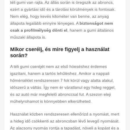
téli gumi van rajta. Az állás során is öregszik az abroncs,
ezért a gyártási idő és a tárolási körülmények is fontosak.
Nem elég, hogy kevés kilométer van benne, az anyag
állapota legalább ennyire lényeges. A
biztonságot nem
csak a profilmélység dönti el
, hanem a gumi általános
műszaki állapota is.
Mikor cserélj, és mire figyelj a használat
során?
A téli gumi cseréjét nem az első hóeséshez érdemes
igazítani, hanem a tartós lehűléshez. Amikor a nappali
hőmérséklet rendszeresen 7 fok körül vagy alatta alakul,
időszerű a váltás. Így nem ér váratlanul egy hideg reggel,
és az autó már megfelelő abronccsal fut. A szezon eleji
műhelyrohamot is könnyebben elkerülheted.
Használat közben rendszeresen ellenőrizd a nyomást, mert
a hideg idő csökkenti az abroncsban lévő levegő nyomását.
Az alacsony nyomás rontja a tapadást, növeli a kopást és a