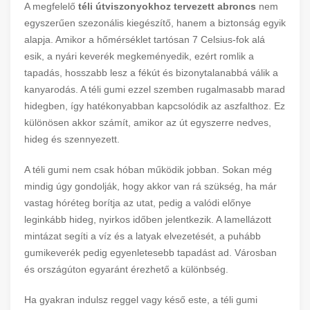
A megfelelő
téli útviszonyokhoz tervezett abroncs
nem
egyszerűen szezonális kiegészítő, hanem a biztonság egyik
alapja. Amikor a hőmérséklet tartósan 7 Celsius-fok alá
esik, a nyári keverék megkeményedik, ezért romlik a
tapadás, hosszabb lesz a fékút és bizonytalanabbá válik a
kanyarodás. A téli gumi ezzel szemben rugalmasabb marad
hidegben, így hatékonyabban kapcsolódik az aszfalthoz. Ez
különösen akkor számít, amikor az út egyszerre nedves,
hideg és szennyezett.
A téli gumi nem csak hóban működik jobban. Sokan még
mindig úgy gondolják, hogy akkor van rá szükség, ha már
vastag hóréteg borítja az utat, pedig a valódi előnye
leginkább hideg, nyirkos időben jelentkezik. A lamellázott
mintázat segíti a víz és a latyak elvezetését, a puhább
gumikeverék pedig egyenletesebb tapadást ad. Városban
és országúton egyaránt érezhető a különbség.
Ha gyakran indulsz reggel vagy késő este, a téli gumi