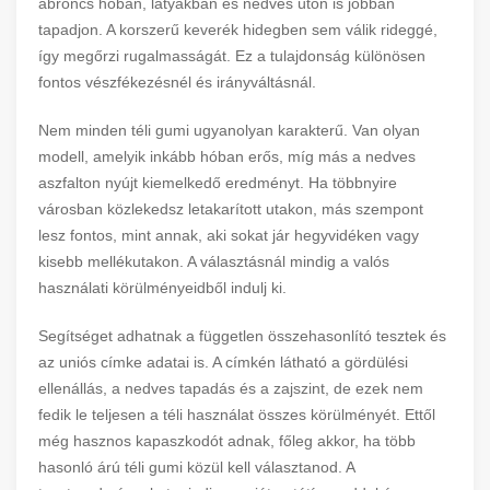
abroncs hóban, latyakban és nedves úton is jobban
tapadjon. A korszerű keverék hidegben sem válik rideggé,
így megőrzi rugalmasságát. Ez a tulajdonság különösen
fontos vészfékezésnél és irányváltásnál.
Nem minden téli gumi ugyanolyan karakterű. Van olyan
modell, amelyik inkább hóban erős, míg más a nedves
aszfalton nyújt kiemelkedő eredményt. Ha többnyire
városban közlekedsz letakarított utakon, más szempont
lesz fontos, mint annak, aki sokat jár hegyvidéken vagy
kisebb mellékutakon. A választásnál mindig a valós
használati körülményeidből indulj ki.
Segítséget adhatnak a független összehasonlító tesztek és
az uniós címke adatai is. A címkén látható a gördülési
ellenállás, a nedves tapadás és a zajszint, de ezek nem
fedik le teljesen a téli használat összes körülményét. Ettől
még hasznos kapaszkodót adnak, főleg akkor, ha több
hasonló árú téli gumi közül kell választanod. A