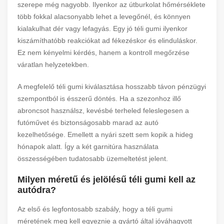
szerepe még nagyobb. Ilyenkor az útburkolat hőmérséklete
több fokkal alacsonyabb lehet a levegőnél, és könnyen
kialakulhat dér vagy lefagyás. Egy jó téli gumi ilyenkor
kiszámíthatóbb reakciókat ad fékezéskor és elinduláskor.
Ez nem kényelmi kérdés, hanem a kontroll megőrzése
váratlan helyzetekben.
A megfelelő téli gumi kiválasztása hosszabb távon pénzügyi
szempontból is ésszerű döntés. Ha a szezonhoz illő
abroncsot használsz, kevésbé terheled feleslegesen a
futóművet és biztonságosabb marad az autó
kezelhetősége. Emellett a nyári szett sem kopik a hideg
hónapok alatt. Így a két garnitúra használata
összességében tudatosabb üzemeltetést jelent.
Milyen méretű és jelölésű téli gumi kell az
autódra?
Az első és legfontosabb szabály, hogy a téli gumi
méretének meg kell egyeznie a gyártó által jóváhagyott