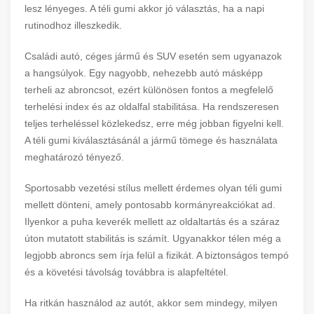
lesz lényeges. A téli gumi akkor jó választás, ha a napi
rutinodhoz illeszkedik.
Családi autó, céges jármű és SUV esetén sem ugyanazok
a hangsúlyok. Egy nagyobb, nehezebb autó másképp
terheli az abroncsot, ezért különösen fontos a megfelelő
terhelési index és az oldalfal stabilitása. Ha rendszeresen
teljes terheléssel közlekedsz, erre még jobban figyelni kell.
A téli gumi kiválasztásánál a jármű tömege és használata
meghatározó tényező.
Sportosabb vezetési stílus mellett érdemes olyan téli gumi
mellett dönteni, amely pontosabb kormányreakciókat ad.
Ilyenkor a puha keverék mellett az oldaltartás és a száraz
úton mutatott stabilitás is számít. Ugyanakkor télen még a
legjobb abroncs sem írja felül a fizikát. A biztonságos tempó
és a követési távolság továbbra is alapfeltétel.
Ha ritkán használod az autót, akkor sem mindegy, milyen