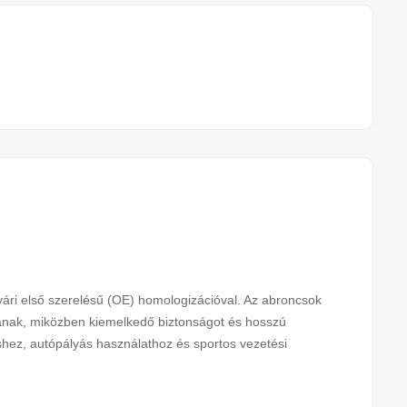
i első szerelésű (OE) homologizációval. Az abroncsok
újtanak, miközben kiemelkedő biztonságot és hosszú
éshez, autópályás használathoz és sportos vezetési