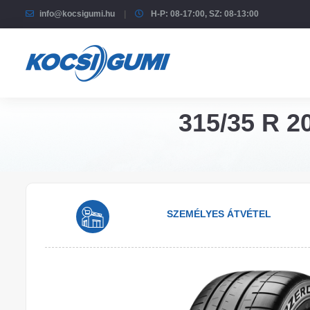
info@kocsigumi.hu
H-P: 08-17:00, SZ: 08-13:00
315/35 R 20
SZEMÉLYES ÁTVÉTEL