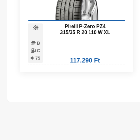
Pirelli P-Zero PZ4
315/35 R 20 110 W XL
B
C
75
117.290 Ft