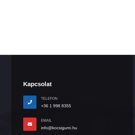
Kapcsolat
TELEFON
+36 1 998 8355
EMAIL
info@kocsigumi.hu