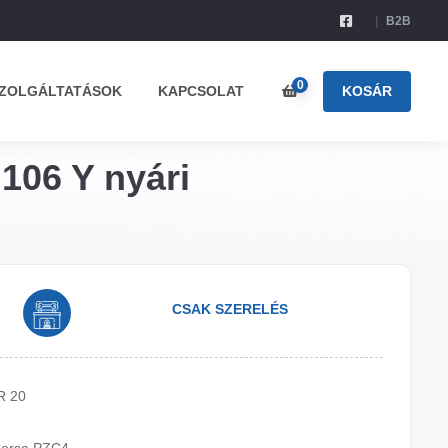
B2B
0
ZOLGÁLTATÁSOK
KAPCSOLAT
KOSÁR
 106 Y nyári
CSAK SZERELÉS
R 20