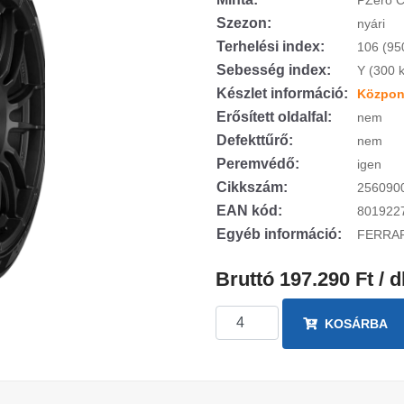
PZero 
Szezon:
nyári
Terhelési index:
106 (95
Sebesség index:
Y (300 
Készlet információ:
Központ
Erősített oldalfal:
nem
Defekttűrő:
nem
Peremvédő:
igen
Cikkszám:
256090
EAN kód:
801922
Egyéb információ:
FERRAR
Bruttó 197.290 Ft / 
KOSÁRBA