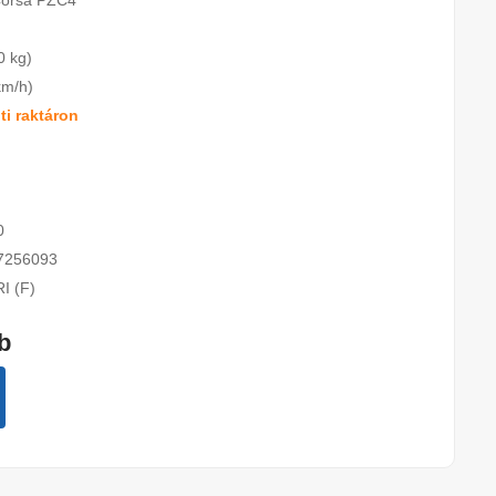
Corsa PZC4
0 kg)
km/h)
i raktáron
0
7256093
I (F)
db