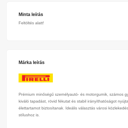
Minta leírás
Feltöltés alatt!
Márka leírás
Prémium minőségű személyautó- és motorgumik, számos gyár
kiváló tapadást, rövid fékutat és stabil irányíthatóságot ny
élettartamot biztosítanak. Ideális választás városi közleked
stílushoz is.