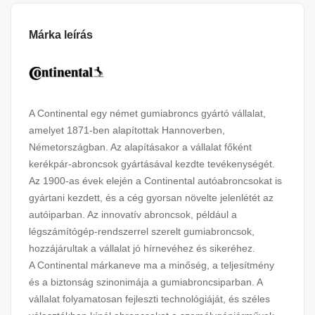
Márka leírás
A Continental egy német gumiabroncs gyártó vállalat,
amelyet 1871-ben alapítottak Hannoverben,
Németországban. Az alapításakor a vállalat főként
kerékpár-abroncsok gyártásával kezdte tevékenységét.
Az 1900-as évek elején a Continental autóabroncsokat is
gyártani kezdett, és a cég gyorsan növelte jelenlétét az
autóiparban. Az innovatív abroncsok, például a
légszámítógép-rendszerrel szerelt gumiabroncsok,
hozzájárultak a vállalat jó hírnevéhez és sikeréhez.
A Continental márkaneve ma a minőség, a teljesítmény
és a biztonság szinonimája a gumiabroncsiparban. A
vállalat folyamatosan fejleszti technológiáját, és széles