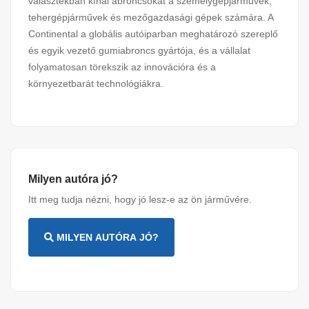
választékban kínál abroncsokat a személygépjárművek,
tehergépjárművek és mezőgazdasági gépek számára. A
Continental a globális autóiparban meghatározó szereplő
és egyik vezető gumiabroncs gyártója, és a vállalat
folyamatosan törekszik az innovációra és a
környezetbarát technológiákra.
Milyen autóra jó?
Itt meg tudja nézni, hogy jó lesz-e az ön járművére.
MILYEN AUTÓRA JÓ?