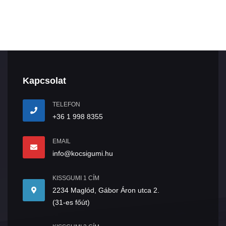
Kapcsolat
TELEFON
+36 1 998 8355
EMAIL
info@kocsigumi.hu
KISSGUMI 1 CÍM
2234 Maglód, Gábor Áron utca 2.
(31-es főút)