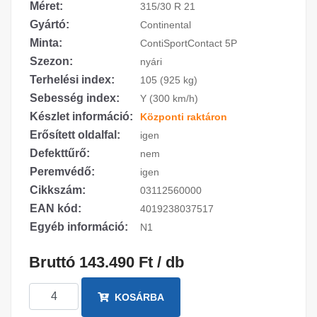
Méret:
315/30 R 21
Gyártó:
Continental
Minta:
ContiSportContact 5P
Szezon:
nyári
Terhelési index:
105 (925 kg)
Sebesség index:
Y (300 km/h)
Készlet információ:
Központi raktáron
Erősített oldalfal:
igen
Defekttűrő:
nem
Peremvédő:
igen
Cikkszám:
03112560000
EAN kód:
4019238037517
Egyéb információ:
N1
Bruttó 143.490 Ft / db
KOSÁRBA