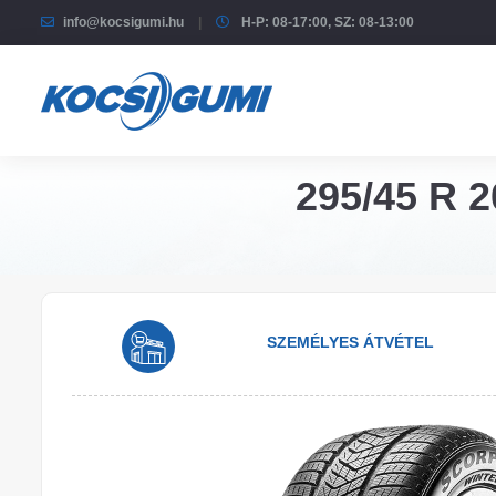
info@kocsigumi.hu
H-P: 08-17:00, SZ: 08-13:00
295/45 R 2
SZEMÉLYES ÁTVÉTEL