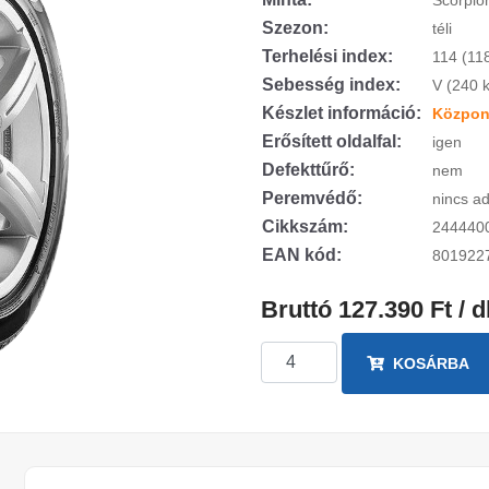
Scorpio
Szezon:
téli
Terhelési index:
114 (11
Sebesség index:
V (240 
Készlet információ:
Központ
Erősített oldalfal:
igen
Defekttűrő:
nem
Peremvédő:
nincs ad
Cikkszám:
244440
EAN kód:
801922
Bruttó 127.390 Ft / 
KOSÁRBA