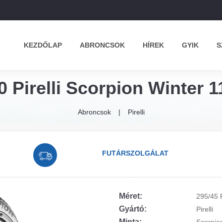
KEZDŐLAP
ABRONCSOK
HÍREK
GYIK
S
0 Pirelli Scorpion Winter 11
Abroncsok
Pirelli
FUTÁRSZOLGÁLAT
Méret:
295/45 
Gyártó:
Pirelli
Minta: