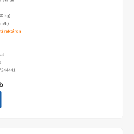
n Winter
80 kg)
km/h)
i raktáron
at
0
7244441
db