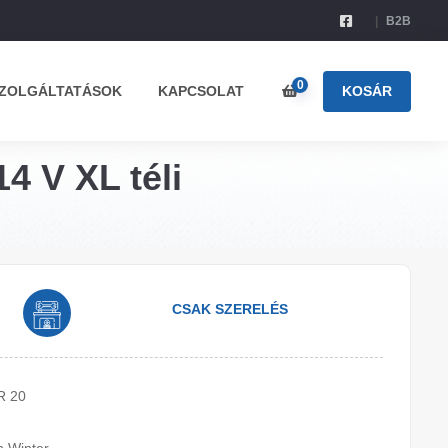
B2B
0
ZOLGÁLTATÁSOK
KAPCSOLAT
KOSÁR
4 V XL téli
CSAK SZERELÉS
R 20