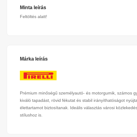
Minta leírás
Feltöltés alatt!
Márka leírás
Prémium minőségű személyautó- és motorgumik, számos gyár
kiváló tapadást, rövid fékutat és stabil irányíthatóságot ny
élettartamot biztosítanak. Ideális választás városi közleked
stílushoz is.