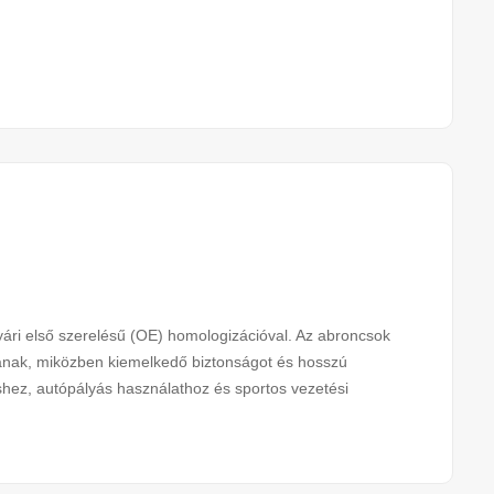
i első szerelésű (OE) homologizációval. Az abroncsok
újtanak, miközben kiemelkedő biztonságot és hosszú
éshez, autópályás használathoz és sportos vezetési