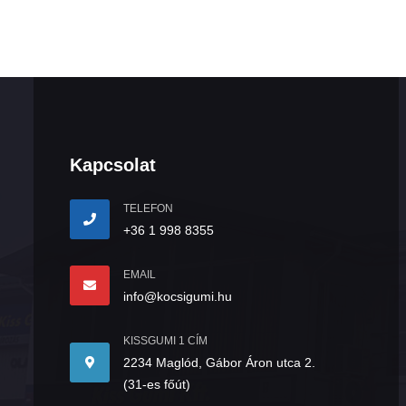
Kapcsolat
TELEFON
+36 1 998 8355
EMAIL
info@kocsigumi.hu
KISSGUMI 1 CÍM
2234 Maglód, Gábor Áron utca 2.
(31-es főút)