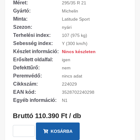
Méret:
295/35 R 21
Gyártó:
Michelin
Minta:
Latitude Sport
Szezon:
nyári
Terhelési index:
107 (975 kg)
Sebesség index:
Y (300 km/h)
Készlet információ:
Nincs készleten
Erősített oldalfal:
igen
Defekttűrő:
nem
Peremvédő:
nincs adat
Cikkszám:
224029
EAN kód:
3528702240298
Egyéb információ:
N1
Bruttó 110.390 Ft / db
KOSÁRBA