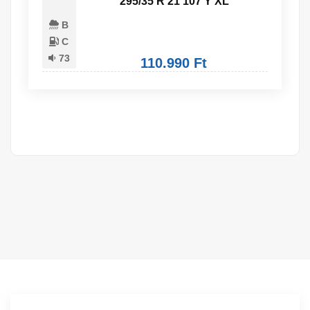
295/35 R 21 107 Y XL
B
C
73
110.990 Ft