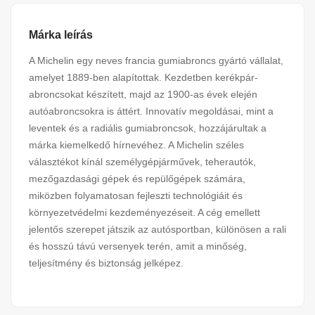
Márka leírás
A Michelin egy neves francia gumiabroncs gyártó vállalat,
amelyet 1889-ben alapítottak. Kezdetben kerékpár-
abroncsokat készített, majd az 1900-as évek elején
autóabroncsokra is áttért. Innovatív megoldásai, mint a
leventek és a radiális gumiabroncsok, hozzájárultak a
márka kiemelkedő hírnevéhez. A Michelin széles
választékot kínál személygépjárművek, teherautók,
mezőgazdasági gépek és repülőgépek számára,
miközben folyamatosan fejleszti technológiáit és
környezetvédelmi kezdeményezéseit. A cég emellett
jelentős szerepet játszik az autósportban, különösen a rali
és hosszú távú versenyek terén, amit a minőség,
teljesítmény és biztonság jelképez.