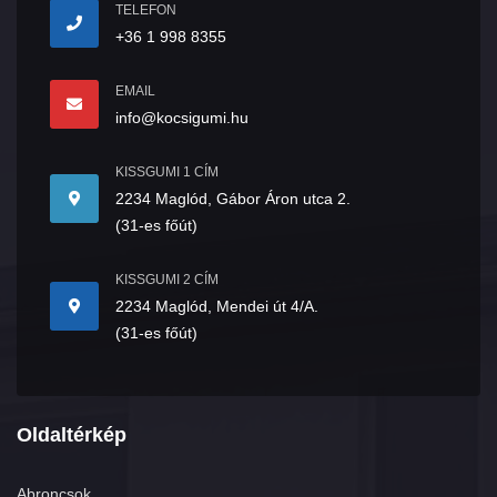
TELEFON
+36 1 998 8355
EMAIL
info@kocsigumi.hu
KISSGUMI 1 CÍM
2234 Maglód, Gábor Áron utca 2.
(31-es főút)
KISSGUMI 2 CÍM
2234 Maglód, Mendei út 4/A.
(31-es főút)
Oldaltérkép
Abroncsok