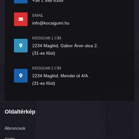
+36 1 998 8355
EMAIL
info@kocsigumi.hu
KISSGUMI 1 CÍM
2234 Maglód, Gábor Áron utca 2.
(31-es főút)
KISSGUMI 2 CÍM
2234 Maglód, Mendei út 4/A.
(31-es főút)
Oldaltérkép
Abroncsok