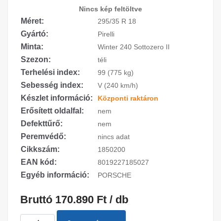
Nincs kép feltöltve
Méret:
295/35 R 18
Gyártó:
Pirelli
Minta:
Winter 240 Sottozero II
Szezon:
téli
Terhelési index:
99 (775 kg)
Sebesség index:
V (240 km/h)
Készlet információ:
Központi raktáron
Erősített oldalfal:
nem
Defekttűrő:
nem
Peremvédő:
nincs adat
Cikkszám:
1850200
EAN kód:
8019227185027
Egyéb információ:
PORSCHE
Bruttó 170.890 Ft / db