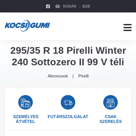
KOSÁR
B2B
295/35 R 18 Pirelli Winter
240 Sottozero II 99 V téli
Abroncsok
Pirelli
SZEMÉLYES
FUTÁRSZOLGÁLAT
CSAK
ÁTVÉTEL
SZERELÉS