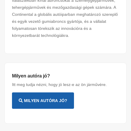
választékban kínál abroncsokat a személygépjárművek,
tehergépjárművek és mezőgazdasági gépek számára. A
Continental a globális autóiparban meghatározó szereplő
és egyik vezető gumiabroncs gyártója, és a vállalat
folyamatosan törekszik az innovációra és a
környezetbarát technológiákra.
Milyen autóra jó?
Itt meg tudja nézni, hogy jó lesz-e az ön járművére.
MILYEN AUTÓRA JÓ?