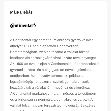
Márka leírás
A Continental egy német gumiabroncs gyártó vállalat,
amelyet 1871-ben alapítottak Hannoverben,
Németországban. Az alapításakor a vállalat főként
kerékpár-abroncsok gyártásával kezdte tevékenységét.
Az 1900-as évek elején a Continental autóabroncsokat is
gyártani kezdett, és a cég gyorsan növelte jelenlétét az
autóiparban. Az innovatív abroncsok, például a
légszámítógép-rendszerrel szerelt gumiabroncsok,
hozzájárultak a vállalat jó hírnevéhez és sikeréhez.
A Continental márkaneve ma a minőség, a teljesítmény
és a biztonság szinonimája a gumiabroncsiparban. A
vállalat folyamatosan fejleszti technológiáját, és széles