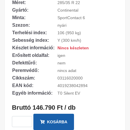
Méret:
285/35 R 22
Gyártó:
Continental
Minta:
SportContact 6
Szezon:
nyári
Terhelési index:
106 (950 kg)
Sebesség index:
Y (300 km/h)
Készlet információ:
Nincs készleten
Erősített oldalfal:
igen
Defekttűrő:
nem
Peremvédő:
nincs adat
Cikkszám:
03116020000
EAN kód:
4019238042894
Egyéb információ:
T0 Silent EV
Bruttó 146.790 Ft / db
KOSÁRBA