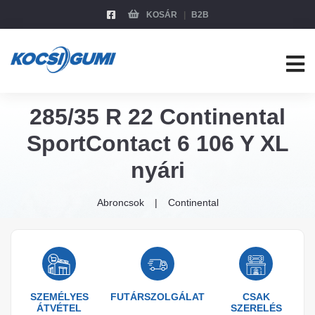
KOSÁR
B2B
285/35 R 22 Continental
SportContact 6 106 Y XL
nyári
Abroncsok
Continental
SZEMÉLYES
FUTÁRSZOLGÁLAT
CSAK
ÁTVÉTEL
SZERELÉS