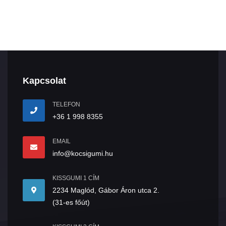
Kapcsolat
TELEFON
+36 1 998 8355
EMAIL
info@kocsigumi.hu
KISSGUMI 1 CÍM
2234 Maglód, Gábor Áron utca 2.
(31-es főút)