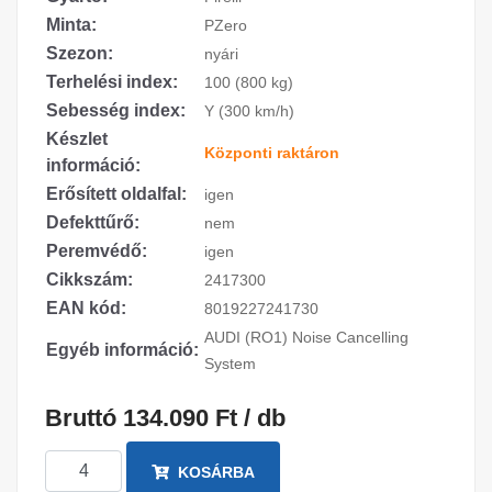
Minta:
PZero
Szezon:
nyári
Terhelési index:
100 (800 kg)
Sebesség index:
Y (300 km/h)
Készlet
Központi raktáron
információ:
Erősített oldalfal:
igen
Defekttűrő:
nem
Peremvédő:
igen
Cikkszám:
2417300
EAN kód:
8019227241730
AUDI (RO1) Noise Cancelling
Egyéb információ:
System
Bruttó 134.090 Ft / db
KOSÁRBA