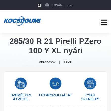
KOSÁR
B2B
285/30 R 21 Pirelli PZero
100 Y XL nyári
Abroncsok
Pirelli
SZEMÉLYES
FUTÁRSZOLGÁLAT
CSAK
ÁTVÉTEL
SZERELÉS