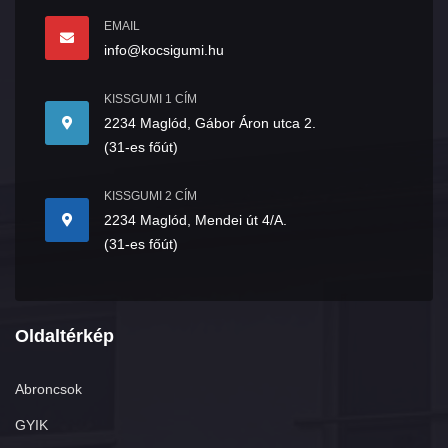
EMAIL
info@kocsigumi.hu
KISSGUMI 1 CÍM
2234 Maglód, Gábor Áron utca 2.
(31-es főút)
KISSGUMI 2 CÍM
2234 Maglód, Mendei út 4/A.
(31-es főút)
Oldaltérkép
Abroncsok
GYIK