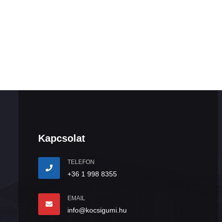
Kapcsolat
TELEFON
+36 1 998 8355
EMAIL
info@kocsigumi.hu