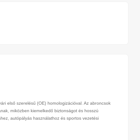
i első szerelésű (OE) homologizációval. Az abroncsok
újtanak, miközben kiemelkedő biztonságot és hosszú
éshez, autópályás használathoz és sportos vezetési