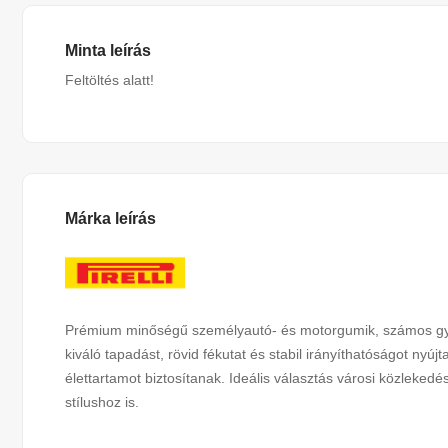
Minta leírás
Feltöltés alatt!
Márka leírás
Prémium minőségű személyautó- és motorgumik, számos gyár
kiváló tapadást, rövid fékutat és stabil irányíthatóságot ny
élettartamot biztosítanak. Ideális választás városi közleked
stílushoz is.