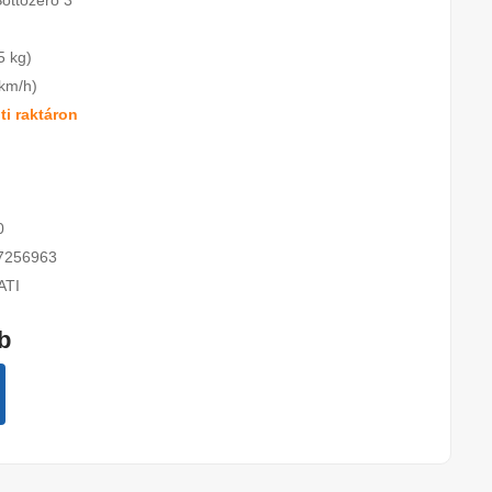
Sottozero 3
5 kg)
km/h)
i raktáron
0
7256963
ATI
db