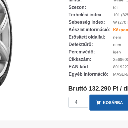
Winter 
Szezon:
téli
Terhelési index:
101 (82
Sebesség index:
W (270 
Készlet információ:
Központ
Erősített oldalfal:
nem
Defekttűrő:
nem
Peremvédő:
igen
Cikkszám:
256960
EAN kód:
801922
Egyéb információ:
MASER
Bruttó 132.290 Ft / 
KOSÁRBA