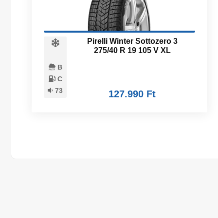
Pirelli Winter Sottozero 3
275/40 R 19 105 V XL
B
C
73
127.990 Ft