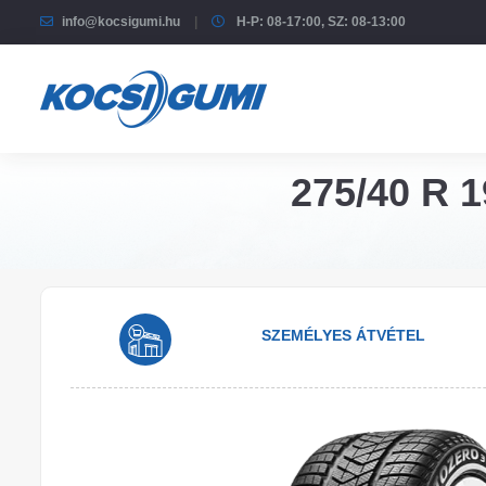
info@kocsigumi.hu
H-P: 08-17:00, SZ: 08-13:00
275/40 R 1
SZEMÉLYES ÁTVÉTEL