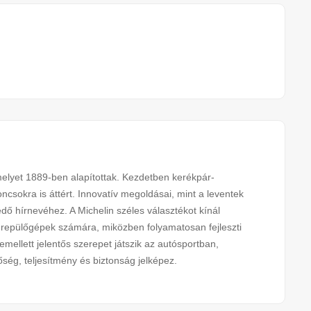
melyet 1889-ben alapítottak. Kezdetben kerékpár-
ncsokra is áttért. Innovatív megoldásai, mint a leventek
dő hírnevéhez. A Michelin széles választékot kínál
epülőgépek számára, miközben folyamatosan fejleszti
mellett jelentős szerepet játszik az autósportban,
őség, teljesítmény és biztonság jelképez.