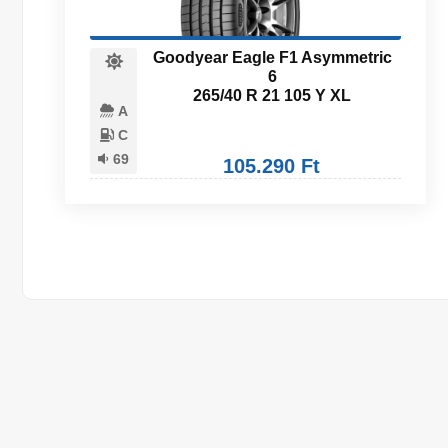
Goodyear Eagle F1 Asymmetric
6
265/40 R 21 105 Y XL
A
C
69
105.290 Ft