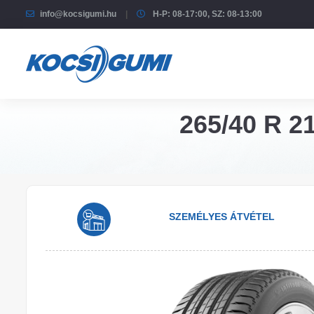
info@kocsigumi.hu
H-P: 08-17:00, SZ: 08-13:00
265/40 R 21
SZEMÉLYES ÁTVÉTEL