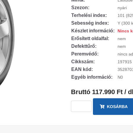
Latitude
Szezon:
nyári
Terhelési index:
101 (82
Sebesség index:
Y (300 
Készlet információ:
Nincs k
Erősített oldalfal:
nem
Defekttűrő:
nem
Peremvédő:
nincs ad
Cikkszám:
197915
EAN kód:
352870
Egyéb információ:
N0
Bruttó 117.990 Ft / d
KOSÁRBA