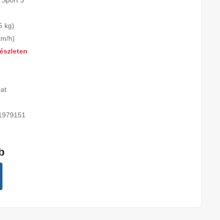
 Sport 3
5 kg)
km/h)
észleten
at
1979151
b