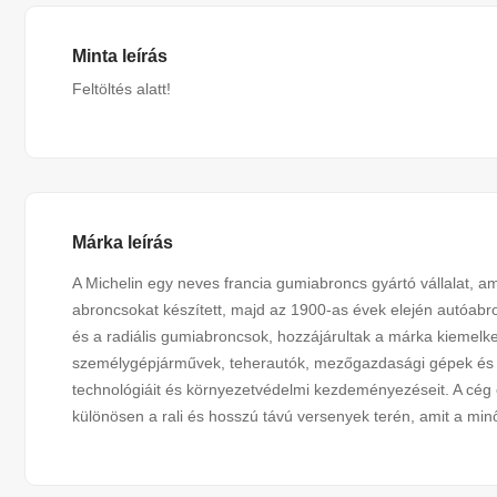
Minta leírás
Feltöltés alatt!
Márka leírás
A Michelin egy neves francia gumiabroncs gyártó vállalat, a
abroncsokat készített, majd az 1900-as évek elején autóabro
és a radiális gumiabroncsok, hozzájárultak a márka kiemelke
személygépjárművek, teherautók, mezőgazdasági gépek és r
technológiáit és környezetvédelmi kezdeményezéseit. A cég e
különösen a rali és hosszú távú versenyek terén, amit a min