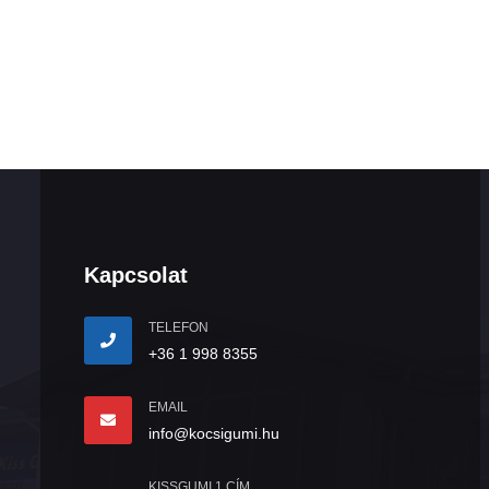
Kapcsolat
TELEFON
+36 1 998 8355
EMAIL
info@kocsigumi.hu
KISSGUMI 1 CÍM