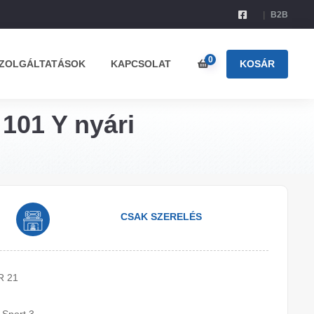
B2B
0
ZOLGÁLTATÁSOK
KAPCSOLAT
KOSÁR
 101 Y nyári
CSAK SZERELÉS
R 21