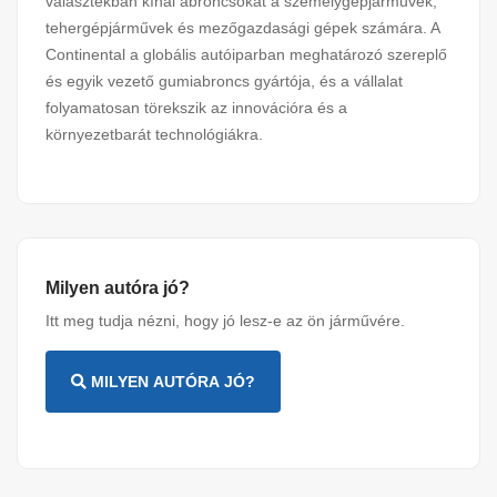
választékban kínál abroncsokat a személygépjárművek,
tehergépjárművek és mezőgazdasági gépek számára. A
Continental a globális autóiparban meghatározó szereplő
és egyik vezető gumiabroncs gyártója, és a vállalat
folyamatosan törekszik az innovációra és a
környezetbarát technológiákra.
Milyen autóra jó?
Itt meg tudja nézni, hogy jó lesz-e az ön járművére.
MILYEN AUTÓRA JÓ?