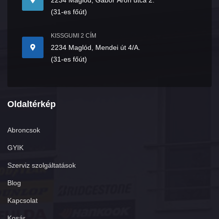
2234 Maglód, Gábor Áron utca 2.
(31-es főút)
KISSGUMI 2 CÍM
2234 Maglód, Mendei út 4/A.
(31-es főút)
Oldaltérkép
Abroncsok
GYIK
Szerviz szolgáltatások
Blog
Kapcsolat
Kosár