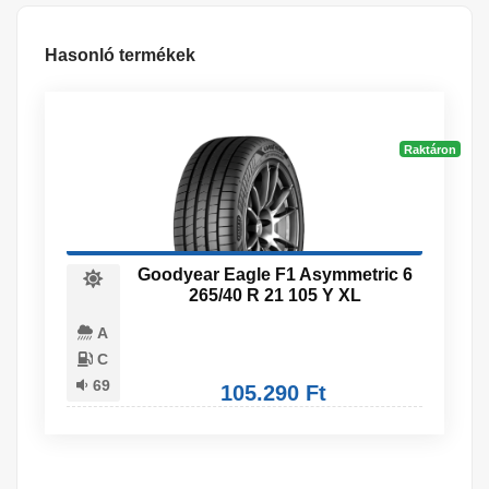
Hasonló termékek
Raktáron
Goodyear Eagle F1 Asymmetric 6
265/40 R 21 105 Y XL
A
C
69
105.290 Ft