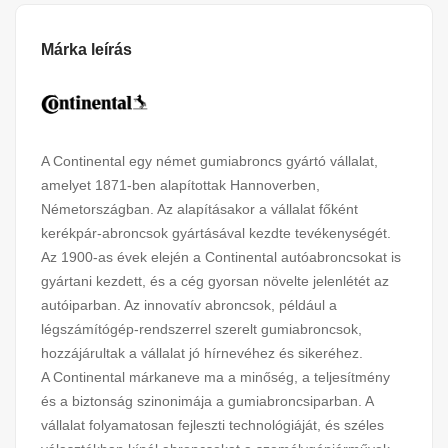
Márka leírás
A Continental egy német gumiabroncs gyártó vállalat,
amelyet 1871-ben alapítottak Hannoverben,
Németországban. Az alapításakor a vállalat főként
kerékpár-abroncsok gyártásával kezdte tevékenységét.
Az 1900-as évek elején a Continental autóabroncsokat is
gyártani kezdett, és a cég gyorsan növelte jelenlétét az
autóiparban. Az innovatív abroncsok, például a
légszámítógép-rendszerrel szerelt gumiabroncsok,
hozzájárultak a vállalat jó hírnevéhez és sikeréhez.
A Continental márkaneve ma a minőség, a teljesítmény
és a biztonság szinonimája a gumiabroncsiparban. A
vállalat folyamatosan fejleszti technológiáját, és széles