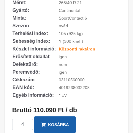
Méret:
265/40 R 21
Gyártó:
Continental
Minta:
SportContact 6
Szezon:
nyári
Terhelési index:
105 (925 kg)
Sebesség index:
Y (300 km/h)
Készlet információ:
Központi raktáron
Erősített oldalfal:
igen
Defekttűrő:
nem
Peremvédő:
igen
Cikkszám:
03110560000
EAN kód:
4019238032208
Egyéb információ:
* EV
Bruttó 110.090 Ft / db
KOSÁRBA