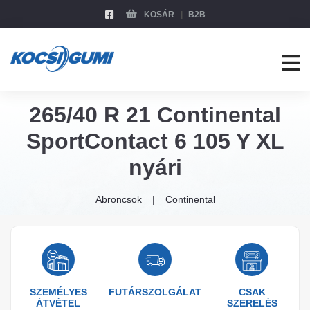
KOSÁR
B2B
265/40 R 21 Continental
SportContact 6 105 Y XL
nyári
Abroncsok
Continental
SZEMÉLYES
FUTÁRSZOLGÁLAT
CSAK
ÁTVÉTEL
SZERELÉS