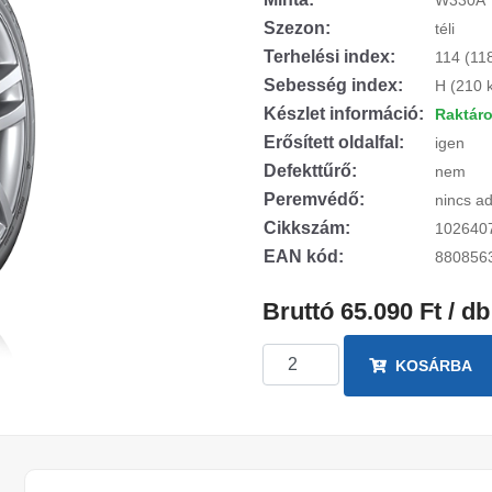
W330A
Szezon:
téli
Terhelési index:
114 (11
Sebesség index:
H (210 
Készlet információ:
Raktár
Erősített oldalfal:
igen
Defekttűrő:
nem
Peremvédő:
nincs ad
Cikkszám:
102640
EAN kód:
880856
Bruttó 65.090 Ft / db
KOSÁRBA