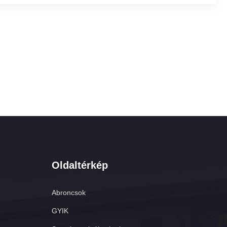
Oldaltérkép
Abroncsok
GYIK