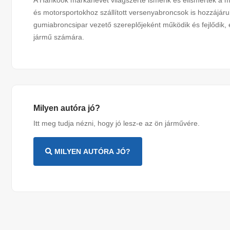
A Hankook márkanevet világszerte ismerik és elismerték a mi
és motorsportokhoz szállított versenyabroncsok is hozzájáru
gumiabroncsipar vezető szereplőjeként működik és fejlődik, 
jármű számára.
Milyen autóra jó?
Itt meg tudja nézni, hogy jó lesz-e az ön járművére.
MILYEN AUTÓRA JÓ?