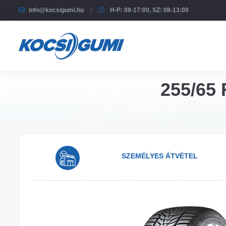
info@kocsigumi.hu
H-P: 08-17:00, SZ: 08-13:00
255/65 
SZEMÉLYES ÁTVÉTEL