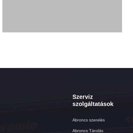
Szerviz
szolgáltatások
Abroncs szerelés
Abroncs Tárolás