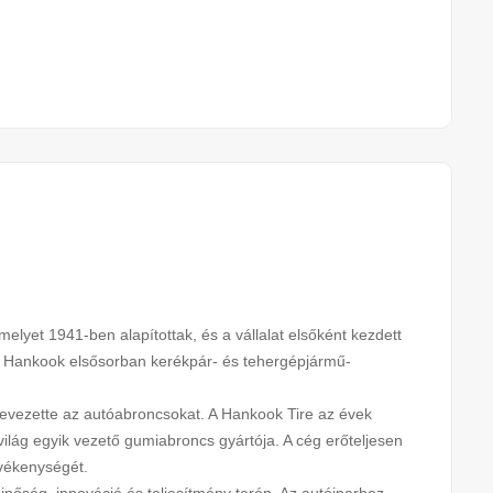
melyet 1941-ben alapítottak, és a vállalat elsőként kezdett
a Hankook elsősorban kerékpár- és tehergépjármű-
 bevezette az autóabroncsokat. A Hankook Tire az évek
világ egyik vezető gumiabroncs gyártója. A cég erőteljesen
tevékenységét.