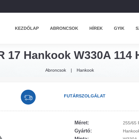
KEZDŐLAP
ABRONCSOK
HÍREK
GYIK
S
R 17 Hankook W330A 114 H
Abroncsok
Hankook
FUTÁRSZOLGÁLAT
Méret:
255/65 
Gyártó:
Hankoo
Minta: