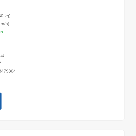
80 kg)
km/h)
on
at
7
3479804