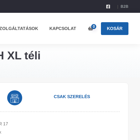
B2B
0
ZOLGÁLTATÁSOK
KAPCSOLAT
KOSÁR
 XL téli
CSAK SZERELÉS
R 17
k