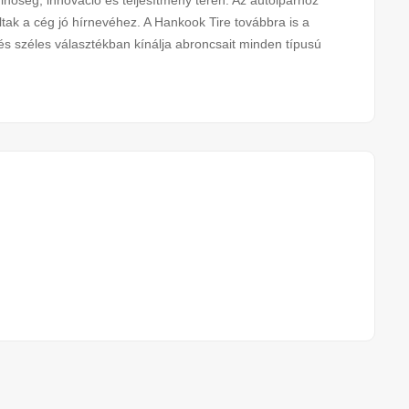
nőség, innováció és teljesítmény terén. Az autóiparhoz
ltak a cég jó hírnevéhez. A Hankook Tire továbbra is a
és széles választékban kínálja abroncsait minden típusú