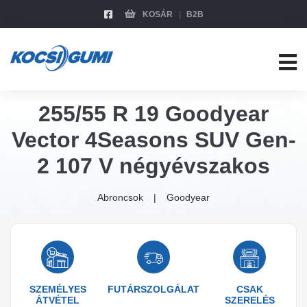
KOSÁR
B2B
255/55 R 19 Goodyear
Vector 4Seasons SUV Gen-
2 107 V négyévszakos
Abroncsok
Goodyear
SZEMÉLYES
FUTÁRSZOLGÁLAT
CSAK
ÁTVÉTEL
SZERELÉS