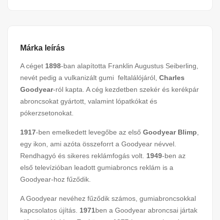
Márka leírás
A céget
1898
-ban alapította Franklin Augustus Seiberling,
nevét pedig a vulkanizált gumi feltalálójáról,
Charles
Goodyear
-ról kapta. A cég kezdetben szekér és kerékpár
abroncsokat gyártott, valamint lópatkókat és
pókerzsetonokat.
1917
-ben emelkedett levegőbe az első
Goodyear Blimp
,
egy ikon, ami azóta összeforrt a Goodyear névvel.
Rendhagyó és sikeres reklámfogás volt.
1949
-ben az
első televízióban leadott gumiabroncs reklám is a
Goodyear-hoz fűződik.
A Goodyear nevéhez fűződik számos, gumiabroncsokkal
kapcsolatos újítás.
1971
ben a Goodyear abroncsai jártak