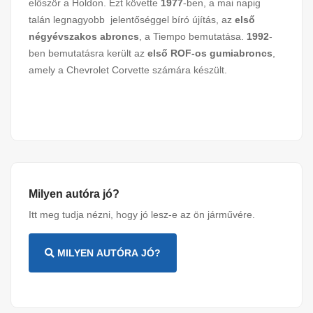
először a Holdon. Ezt követte
1977
-ben, a mai napig
talán legnagyobb jelentőséggel bíró újítás, az
első
négyévszakos abroncs
, a Tiempo bemutatása.
1992
-
ben bemutatásra került az
első ROF-os gumiabroncs
,
amely a Chevrolet Corvette számára készült.
Milyen autóra jó?
Itt meg tudja nézni, hogy jó lesz-e az ön járművére.
MILYEN AUTÓRA JÓ?