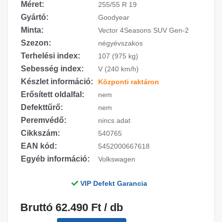
Méret:
255/55 R 19
Gyártó:
Goodyear
Minta:
Vector 4Seasons SUV Gen-2
Szezon:
négyévszakos
Terhelési index:
107 (975 kg)
Sebesség index:
V (240 km/h)
Készlet információ:
Központi raktáron
Erősített oldalfal:
nem
Defekttűrő:
nem
Peremvédő:
nincs adat
Cikkszám:
540765
EAN kód:
5452000667618
Egyéb információ:
Volkswagen
VIP Defekt Garancia
Bruttó 62.490 Ft / db