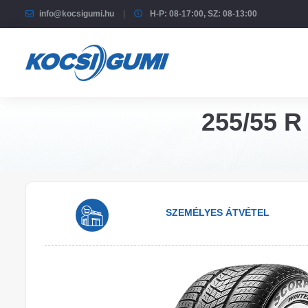
info@kocsigumi.hu
H-P: 08-17:00, SZ: 08-13:00
255/55 R 
SZEMÉLYES ÁTVÉTEL