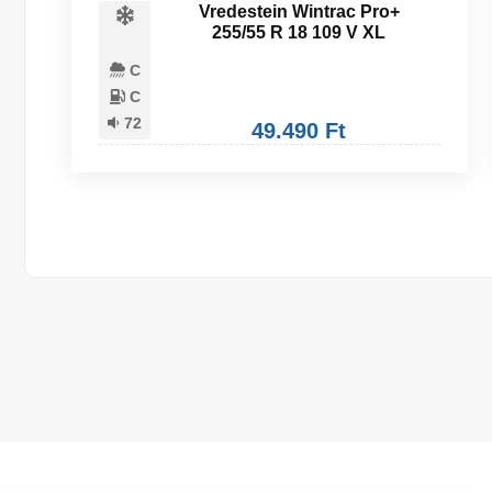
Vredestein Wintrac Pro+
255/55 R 18 109 V XL
C
C
72
49.490 Ft