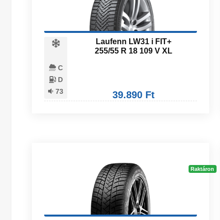
Laufenn LW31 i FIT+
255/55 R 18 109 V XL
C
D
73
39.890 Ft
Raktáron