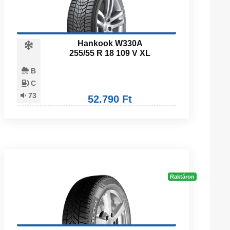
Hankook W330A
255/55 R 18 109 V XL
B
C
73
52.790 Ft
Raktáron