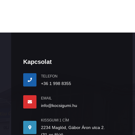
Kapcsolat
TELEFON
+36 1 998 8355
EMAIL
info@kocsigumi.hu
KISSGUMI 1 CÍM
2234 Maglód, Gábor Áron utca 2.
(31-es főút)