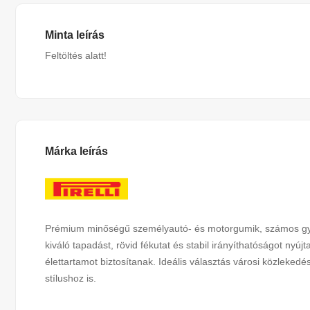
Minta leírás
Feltöltés alatt!
Márka leírás
Prémium minőségű személyautó- és motorgumik, számos gyár
kiváló tapadást, rövid fékutat és stabil irányíthatóságot ny
élettartamot biztosítanak. Ideális választás városi közleked
stílushoz is.