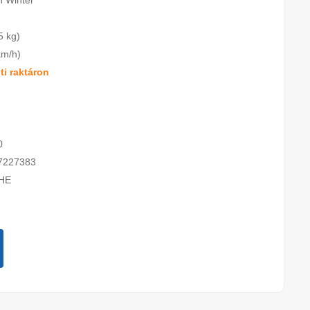
n Winter
5 kg)
km/h)
i raktáron
0
7227383
HE