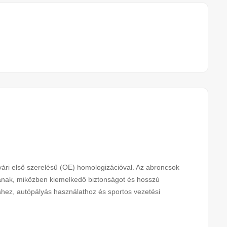
i első szerelésű (OE) homologizációval. Az abroncsok
újtanak, miközben kiemelkedő biztonságot és hosszú
éshez, autópályás használathoz és sportos vezetési