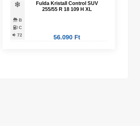
Fulda Kristall Control SUV
255/55 R 18 109 H XL
B
C
72
56.090 Ft