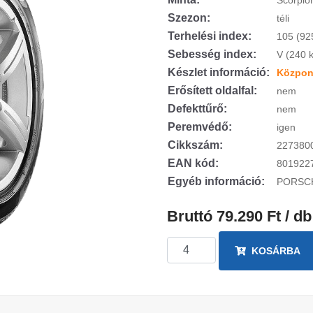
Scorpio
Szezon:
téli
Terhelési index:
105 (92
Sebesség index:
V (240 
Készlet információ:
Központ
Erősített oldalfal:
nem
Defekttűrő:
nem
Peremvédő:
igen
Cikkszám:
227380
EAN kód:
801922
Egyéb információ:
PORSC
Bruttó 79.290 Ft / db
KOSÁRBA