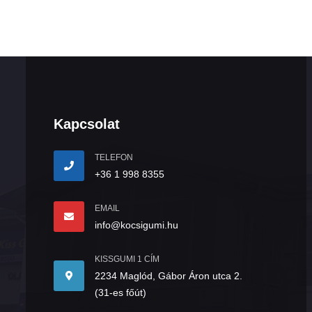
Kapcsolat
TELEFON
+36 1 998 8355
EMAIL
info@kocsigumi.hu
KISSGUMI 1 CÍM
2234 Maglód, Gábor Áron utca 2.
(31-es főút)