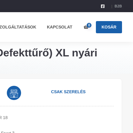
B2B
0
ZOLGÁLTATÁSOK
KAPCSOLAT
KOSÁR
Defekttűrő) XL nyári
CSAK SZERELÉS
R 18