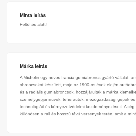
Minta leírás
Feltöltés alatt!
Márka leírás
A Michelin egy neves francia gumiabroncs gyártó vállalat, a
abroncsokat készített, majd az 1900-as évek elején autóabro
és a radiális gumiabroncsok, hozzájárultak a márka kiemelke
személygépjárművek, teherautók, mezőgazdasági gépek és r
technológiáit és környezetvédelmi kezdeményezéseit. A cég e
különösen a rali és hosszú távú versenyek terén, amit a min