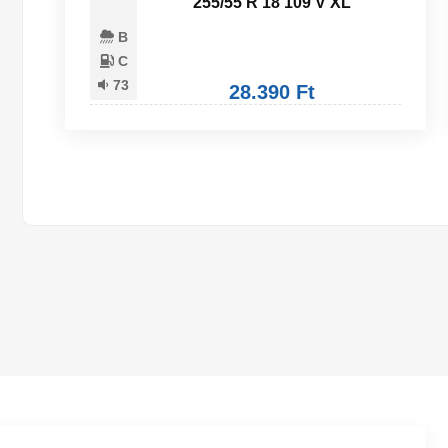
255/55 R 18 109 V XL
B
C
73
28.390 Ft