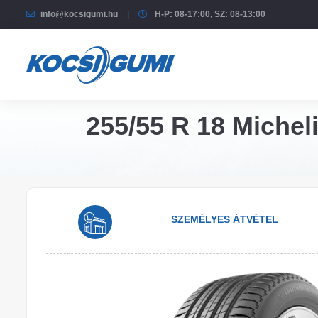
info@kocsigumi.hu
H-P: 08-17:00, SZ: 08-13:00
255/55 R 18 Micheli
SZEMÉLYES ÁTVÉTEL