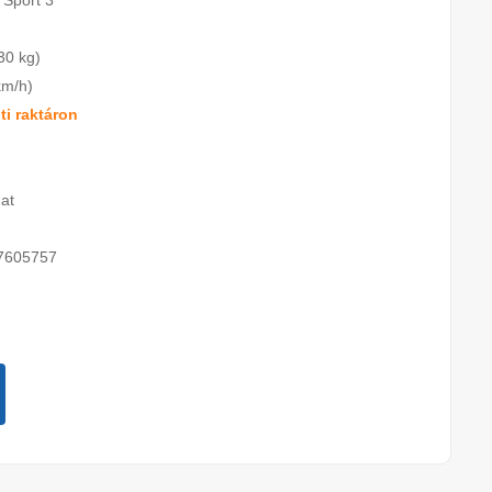
 Sport 3
30 kg)
km/h)
i raktáron
at
7605757