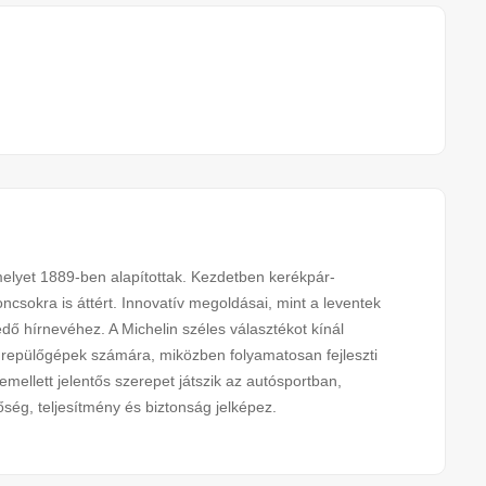
melyet 1889-ben alapítottak. Kezdetben kerékpár-
ncsokra is áttért. Innovatív megoldásai, mint a leventek
dő hírnevéhez. A Michelin széles választékot kínál
epülőgépek számára, miközben folyamatosan fejleszti
mellett jelentős szerepet játszik az autósportban,
őség, teljesítmény és biztonság jelképez.