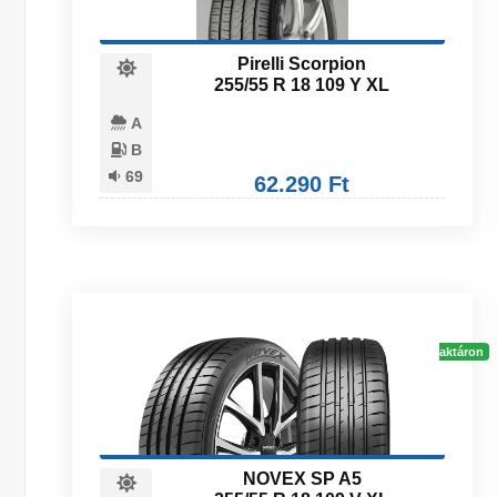
Pirelli Scorpion
255/55 R 18 109 Y XL
A
B
69
62.290 Ft
Raktáron
NOVEX SP A5