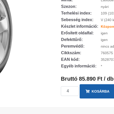
Latitude
Szezon:
nyári
Terhelési index:
109 (10
Sebesség index:
V (240 
Készlet információ:
Központ
Erősített oldalfal:
igen
Defekttűrő:
igen
Peremvédő:
nincs ad
Cikkszám:
760575
EAN kód:
352870
Egyéb információ:
*
Bruttó 85.890 Ft / db
KOSÁRBA