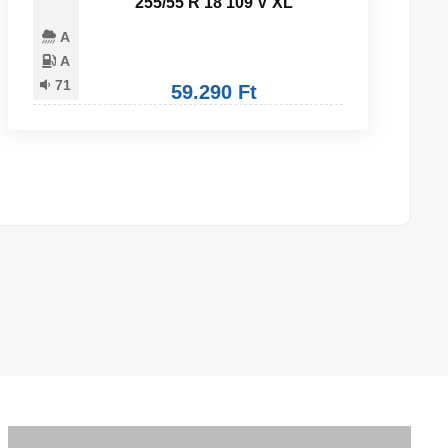
255/55 R 18 109 V XL
A
A
71
59.290 Ft