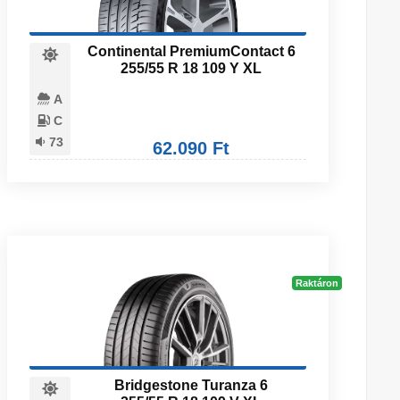
Continental PremiumContact 6
255/55 R 18 109 Y XL
A
C
73
62.090 Ft
Raktáron
Bridgestone Turanza 6