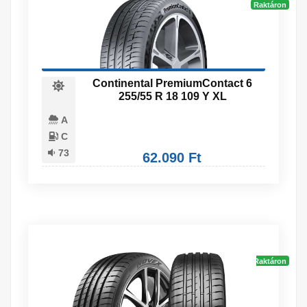
Raktáron
Continental PremiumContact 6
255/55 R 18 109 Y XL
A
C
73
62.090 Ft
Raktáron