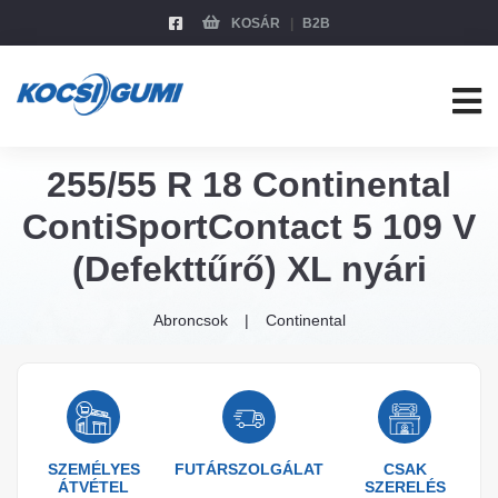
KOSÁR
B2B
255/55 R 18 Continental
ContiSportContact 5 109 V
(Defekttűrő) XL nyári
Abroncsok
Continental
SZEMÉLYES
FUTÁRSZOLGÁLAT
CSAK
ÁTVÉTEL
SZERELÉS