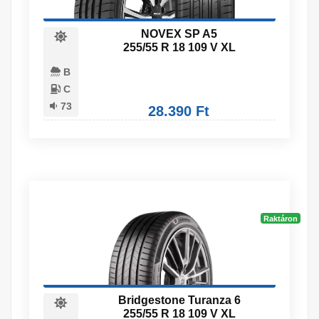
NOVEX SP A5
255/55 R 18 109 V XL
B
C
73
28.390 Ft
Raktáron
Bridgestone Turanza 6
255/55 R 18 109 V XL