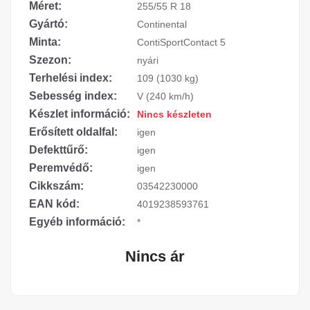
Méret:
255/55 R 18
Gyártó:
Continental
Minta:
ContiSportContact 5
Szezon:
nyári
Terhelési index:
109 (1030 kg)
Sebesség index:
V (240 km/h)
Készlet információ:
Nincs készleten
Erősített oldalfal:
igen
Defekttűrő:
igen
Peremvédő:
igen
Cikkszám:
03542230000
EAN kód:
4019238593761
Egyéb információ:
*
Nincs ár