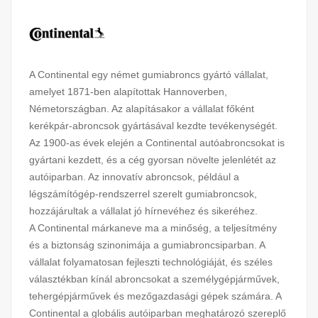
A Continental egy német gumiabroncs gyártó vállalat,
amelyet 1871-ben alapítottak Hannoverben,
Németországban. Az alapításakor a vállalat főként
kerékpár-abroncsok gyártásával kezdte tevékenységét.
Az 1900-as évek elején a Continental autóabroncsokat is
gyártani kezdett, és a cég gyorsan növelte jelenlétét az
autóiparban. Az innovatív abroncsok, például a
légszámítógép-rendszerrel szerelt gumiabroncsok,
hozzájárultak a vállalat jó hírnevéhez és sikeréhez.
A Continental márkaneve ma a minőség, a teljesítmény
és a biztonság szinonimája a gumiabroncsiparban. A
vállalat folyamatosan fejleszti technológiáját, és széles
választékban kínál abroncsokat a személygépjárművek,
tehergépjárművek és mezőgazdasági gépek számára. A
Continental a globális autóiparban meghatározó szereplő