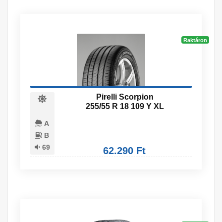
Raktáron
Pirelli Scorpion
255/55 R 18 109 Y XL
A
B
69
62.290 Ft