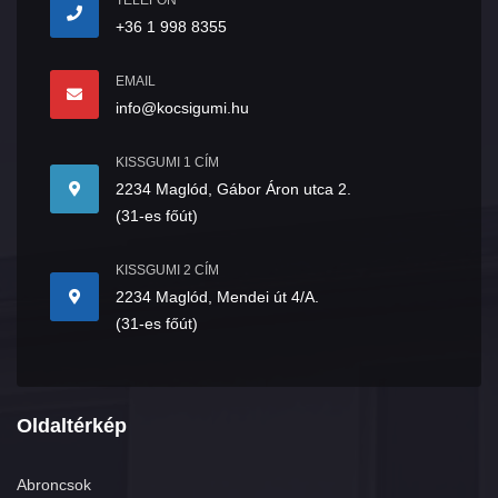
TELEFON
+36 1 998 8355
EMAIL
info@kocsigumi.hu
KISSGUMI 1 CÍM
2234 Maglód, Gábor Áron utca 2.
(31-es főút)
KISSGUMI 2 CÍM
2234 Maglód, Mendei út 4/A.
(31-es főút)
Oldaltérkép
Abroncsok