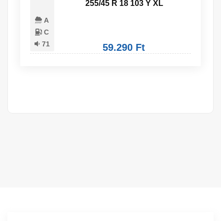
255/45 R 18 103 Y XL
A
C
71
59.290 Ft