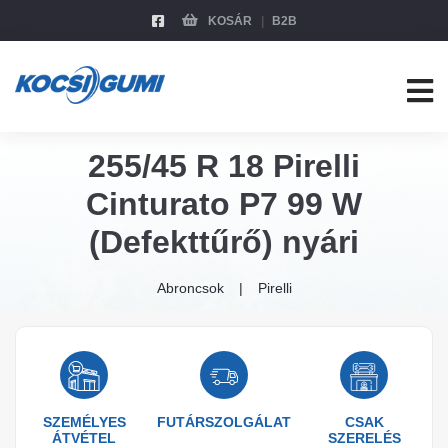
KOSÁR
B2B
255/45 R 18 Pirelli
Cinturato P7 99 W
(Defekttűrő) nyári
Abroncsok
Pirelli
SZEMÉLYES
FUTÁRSZOLGÁLAT
CSAK
ÁTVÉTEL
SZERELÉS