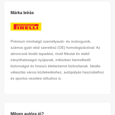
Márka leírás
Prémium minőségű személyautó- és motorgumik,
számos gyári első szerelésű (OE) homologizációval. Az
abroncsok kiváló tapadást, rövid fékutat és stabil
irányíthatóságot nyújtanak, miközben kiemelkedő
biztonságot és hosszú élettartamot biztosítanak. Ideális
választás városi közlekedéshez, autópályás használathoz
és sportos vezetési stílushoz is.
Milyen autóra jó?