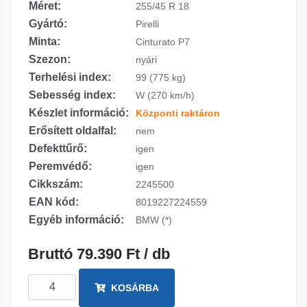
Méret:
255/45 R 18
Gyártó:
Pirelli
Minta:
Cinturato P7
Szezon:
nyári
Terhelési index:
99 (775 kg)
Sebesség index:
W (270 km/h)
Készlet információ:
Központi raktáron
Erősített oldalfal:
nem
Defekttűrő:
igen
Peremvédő:
igen
Cikkszám:
2245500
EAN kód:
8019227224559
Egyéb információ:
BMW (*)
Bruttó 79.390 Ft / db
KOSÁRBA