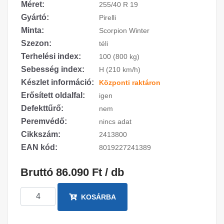
Méret:
255/40 R 19
Gyártó:
Pirelli
Minta:
Scorpion Winter
Szezon:
téli
Terhelési index:
100 (800 kg)
Sebesség index:
H (210 km/h)
Készlet információ:
Központi raktáron
Erősített oldalfal:
igen
Defekttűrő:
nem
Peremvédő:
nincs adat
Cikkszám:
2413800
EAN kód:
8019227241389
Bruttó 86.090 Ft / db
KOSÁRBA