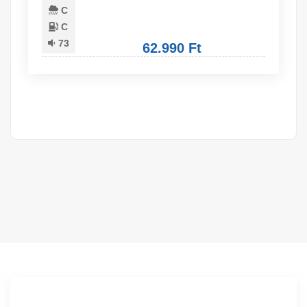
C
C
73
62.990 Ft