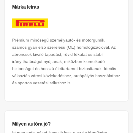
Márka leírás
Prémium minőségű személyautó- és motorgumik,
számos gyári első szerelésű (OE) homologizációval. Az
abroncsok kiváló tapadást, rövid fékutat és stabil
irányíthatóságot nyújtanak, miközben kiemelkedő
biztonságot és hosszú élettartamot biztosítanak. Ideális
választás városi közlekedéshez, autópályás használathoz
és sportos vezetési stílushoz is.
Milyen autóra jó?
Itt meg tudja nézni, hogy jó lesz-e az ön járművére.