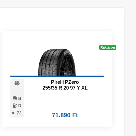
Raktáron
Pirelli PZero
255/35 R 20 97 Y XL
B
D
73
71.890 Ft