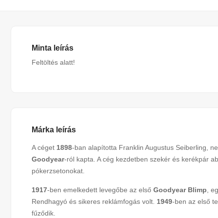
Minta leírás
Feltöltés alatt!
Márka leírás
A céget
1898
-ban alapította Franklin Augustus Seiberling, ne
Goodyear
-ról kapta. A cég kezdetben szekér és kerékpár ab
pókerzsetonokat.
1917
-ben emelkedett levegőbe az első
Goodyear Blimp
, e
Rendhagyó és sikeres reklámfogás volt.
1949
-ben az első t
fűződik.