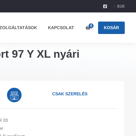
B2B
0
ZOLGÁLTATÁSOK
KAPCSOLAT
KOSÁR
t 97 Y XL nyári
CSAK SZERELÉS
R 20
ar