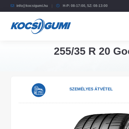
info@kocsigumi.hu
H-P: 08-17:00, SZ: 08-13:00
255/35 R 20 Go
SZEMÉLYES ÁTVÉTEL