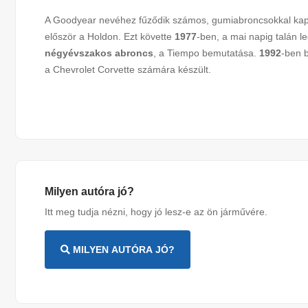
A Goodyear nevéhez fűződik számos, gumiabroncsokkal kapc
először a Holdon. Ezt követte
1977
-ben, a mai napig talán l
négyévszakos abroncs
, a Tiempo bemutatása.
1992
-ben 
a Chevrolet Corvette számára készült.
Milyen autóra jó?
Itt meg tudja nézni, hogy jó lesz-e az ön járművére.
MILYEN AUTÓRA JÓ?