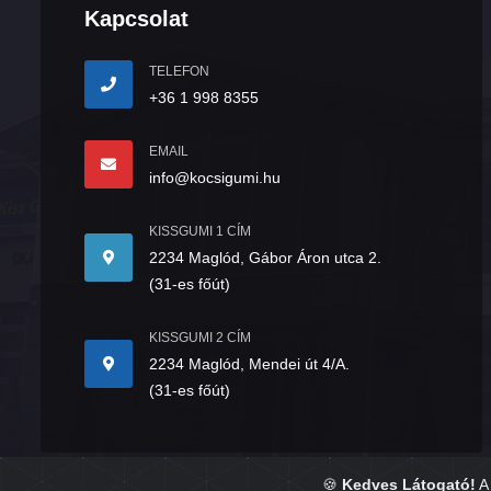
Kapcsolat
TELEFON
+36 1 998 8355
EMAIL
info@kocsigumi.hu
KISSGUMI 1 CÍM
2234 Maglód, Gábor Áron utca 2.
(31-es főút)
KISSGUMI 2 CÍM
2234 Maglód, Mendei út 4/A.
(31-es főút)
🍪
Kedves Látogató!
A 