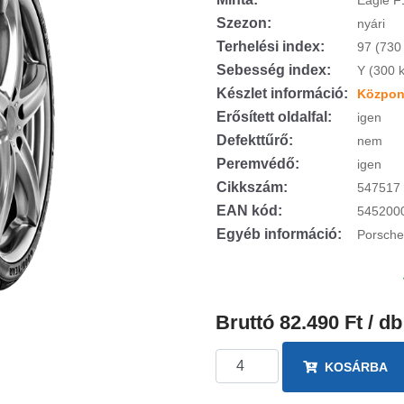
Eagle F
Szezon:
nyári
Terhelési index:
97 (730
Sebesség index:
Y (300 
Készlet információ:
Központ
Erősített oldalfal:
igen
Defekttűrő:
nem
Peremvédő:
igen
Cikkszám:
547517
EAN kód:
545200
Egyéb információ:
Porsche
Bruttó 82.490 Ft / db
KOSÁRBA