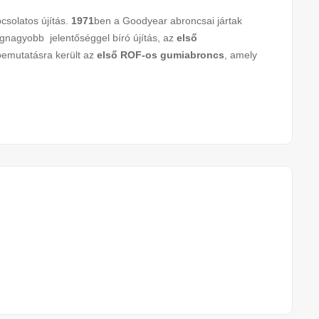
solatos újítás.
1971
ben a Goodyear abroncsai jártak
egnagyobb jelentőséggel bíró újítás, az
első
bemutatásra került az
első ROF-os gumiabroncs
, amely