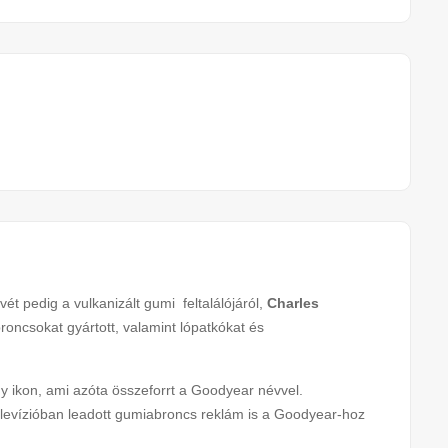
vét pedig a vulkanizált gumi feltalálójáról,
Charles
roncsokat gyártott, valamint lópatkókat és
gy ikon, ami azóta összeforrt a Goodyear névvel.
elevízióban leadott gumiabroncs reklám is a Goodyear-hoz