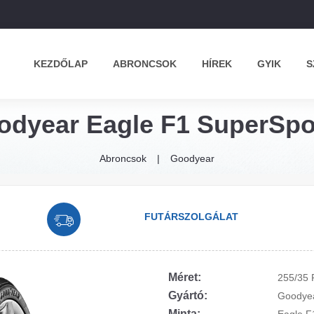
KEZDŐLAP
ABRONCSOK
HÍREK
GYIK
S
odyear Eagle F1 SuperSpor
Abroncsok
Goodyear
FUTÁRSZOLGÁLAT
Méret:
255/35 
Gyártó:
Goodye
Minta: