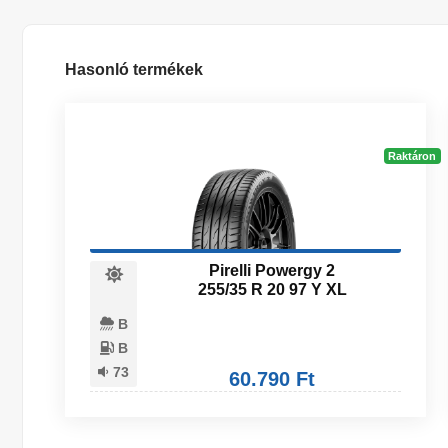
Hasonló termékek
Raktáron
Pirelli Powergy 2
255/35 R 20 97 Y XL
B
B
73
60.790 Ft