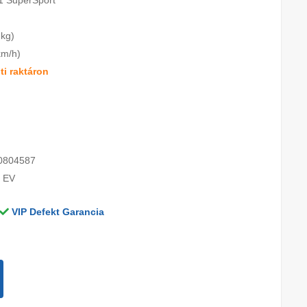
1 SuperSport
 kg)
km/h)
i raktáron
0804587
 EV
VIP Defekt Garancia