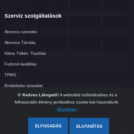
Szerviz szolgáltatások
Abroncs szerelés
Abroncs Tárolás
Klima Töltés- Tisztítás
Futómű-beállítás
TPMS
Eredetiség vizsgálat
🍪
Kedves Látogató!
A weboldal működéséhez és a
felhasználói élmény javításához cookie-kat használunk.
Bővebben
Copyright © 2026. Készítette:
GumisÜgyvitel.hu
ELFOGADÁS
ELUTASÍTÁS