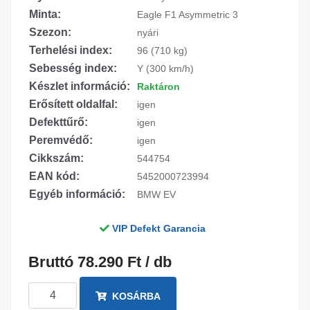
Minta:
Eagle F1 Asymmetric 3
Szezon:
nyári
Terhelési index:
96 (710 kg)
Sebesség index:
Y (300 km/h)
Készlet információ:
Raktáron
Erősített oldalfal:
igen
Defekttűrő:
igen
Peremvédő:
igen
Cikkszám:
544754
EAN kód:
5452000723994
Egyéb információ:
BMW EV
VIP Defekt Garancia
Bruttó 78.290 Ft / db
KOSÁRBA