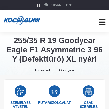
KOSÁR
B2B
255/35 R 19 Goodyear
Eagle F1 Asymmetric 3 96
Y (Defekttűrő) XL nyári
Abroncsok
Goodyear
SZEMÉLYES
FUTÁRSZOLGÁLAT
CSAK
ÁTVÉTEL
SZERELÉS