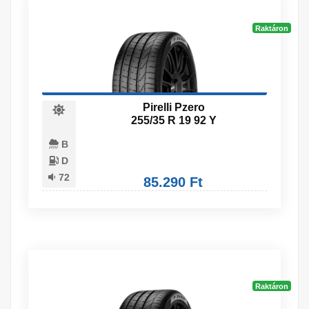
Raktáron
Pirelli Pzero
255/35 R 19 92 Y
B
D
72
85.290 Ft
Raktáron