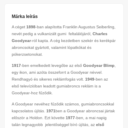
Márka leírás
A céget
1898
-ban alapította Franklin Augustus Seiberling,
nevét pedig a vulkanizált gumi feltalálójáról,
Charles
Goodyear
-ról kapta. A cég kezdetben szekér és kerékpár
abroncsokat gyártott, valamint lópatkókat és
pókerzsetonokat.
1917
-ben emelkedett levegőbe az első
Goodyear Blimp
,
egy ikon, ami azóta összeforrt a Goodyear névvel.
Rendhagyó és sikeres reklámfogás volt.
1949
-ben az
első televízióban leadott gumiabroncs reklám is a
Goodyear-hoz fűződik.
A Goodyear nevéhez fűződik számos, gumiabroncsokkal
kapcsolatos újítás.
1971
ben a Goodyear abroncsai jártak
először a Holdon. Ezt követte
1977
-ben, a mai napig
talán legnagyobb jelentőséggel bíró újítás, az
első