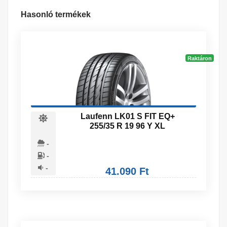
Hasonló termékek
Raktáron
Laufenn LK01 S FIT EQ+
255/35 R 19 96 Y XL
-
-
-
41.090 Ft