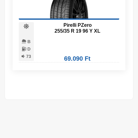
Pirelli PZero
255/35 R 19 96 Y XL
B
D
73
69.090 Ft