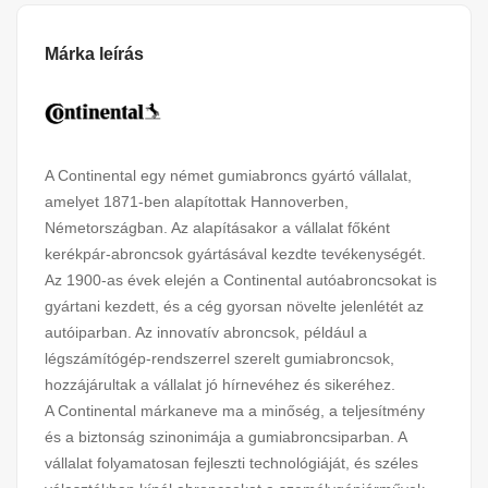
Márka leírás
A Continental egy német gumiabroncs gyártó vállalat,
amelyet 1871-ben alapítottak Hannoverben,
Németországban. Az alapításakor a vállalat főként
kerékpár-abroncsok gyártásával kezdte tevékenységét.
Az 1900-as évek elején a Continental autóabroncsokat is
gyártani kezdett, és a cég gyorsan növelte jelenlétét az
autóiparban. Az innovatív abroncsok, például a
légszámítógép-rendszerrel szerelt gumiabroncsok,
hozzájárultak a vállalat jó hírnevéhez és sikeréhez.
A Continental márkaneve ma a minőség, a teljesítmény
és a biztonság szinonimája a gumiabroncsiparban. A
vállalat folyamatosan fejleszti technológiáját, és széles