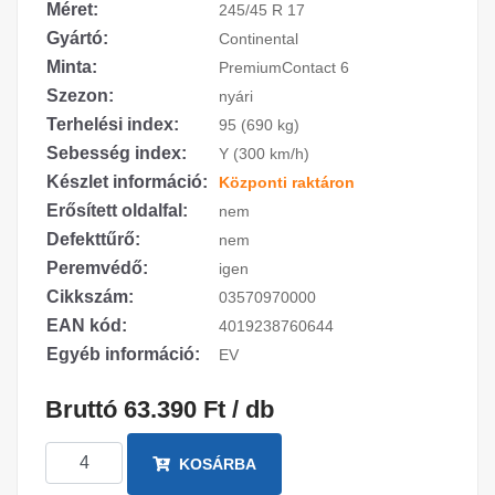
Méret:
245/45 R 17
Gyártó:
Continental
Minta:
PremiumContact 6
Szezon:
nyári
Terhelési index:
95 (690 kg)
Sebesség index:
Y (300 km/h)
Készlet információ:
Központi raktáron
Erősített oldalfal:
nem
Defekttűrő:
nem
Peremvédő:
igen
Cikkszám:
03570970000
EAN kód:
4019238760644
Egyéb információ:
EV
Bruttó 63.390 Ft / db
KOSÁRBA