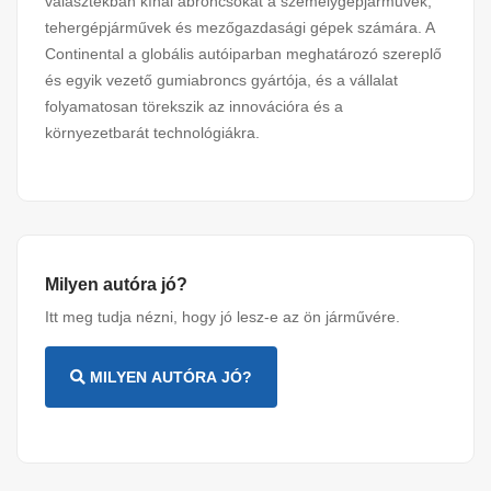
választékban kínál abroncsokat a személygépjárművek,
tehergépjárművek és mezőgazdasági gépek számára. A
Continental a globális autóiparban meghatározó szereplő
és egyik vezető gumiabroncs gyártója, és a vállalat
folyamatosan törekszik az innovációra és a
környezetbarát technológiákra.
Milyen autóra jó?
Itt meg tudja nézni, hogy jó lesz-e az ön járművére.
MILYEN AUTÓRA JÓ?