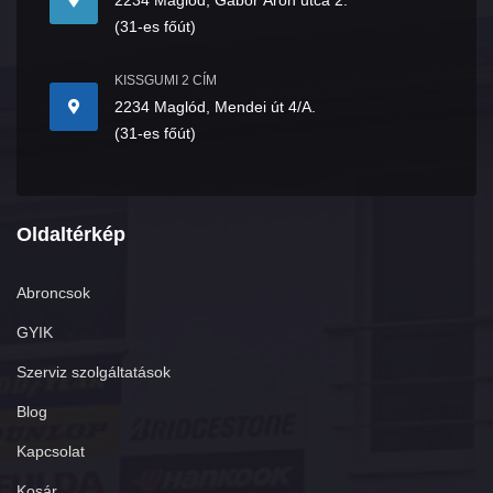
2234 Maglód, Gábor Áron utca 2.
(31-es főút)
KISSGUMI 2 CÍM
2234 Maglód, Mendei út 4/A.
(31-es főút)
Oldaltérkép
Abroncsok
GYIK
Szerviz szolgáltatások
Blog
Kapcsolat
Kosár