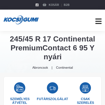
KOSÁR
B2B
245/45 R 17 Continental
PremiumContact 6 95 Y
nyári
Abroncsok
Continental
SZEMÉLYES
FUTÁRSZOLGÁLAT
CSAK
ÁTVÉTEL
SZERELÉS