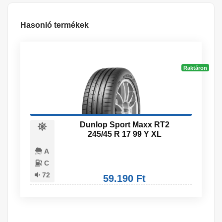
Hasonló termékek
Raktáron
Dunlop Sport Maxx RT2
245/45 R 17 99 Y XL
A
C
72
59.190 Ft