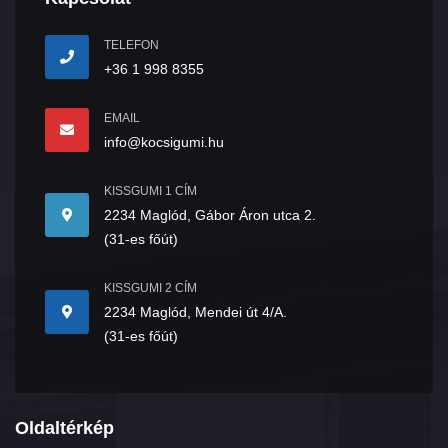
TELEFON
+36 1 998 8355
EMAIL
info@kocsigumi.hu
KISSGUMI 1 CÍM
2234 Maglód, Gábor Áron utca 2.
(31-es főút)
KISSGUMI 2 CÍM
2234 Maglód, Mendei út 4/A.
(31-es főút)
Oldaltérkép