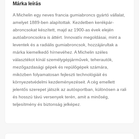
Márka leírás
A Michelin egy neves francia gumiabroncs gyártó vállalat,
amelyet 1889-ben alapítottak. Kezdetben kerékpár-
abroncsokat készített, majd az 1900-as évek elején
autóabroncsokra is áttért. Innovatív megoldásai, mint a
leventek és a radiális gumiabroncsok, hozzájárultak a
márka kiemelkedő hírnevéhez. A Michelin széles
választékot kínál személygépjárművek, teherautók,
mezőgazdasági gépek és repülőgépek számára,
miközben folyamatosan fejleszti technológiáit és
környezetvédelmi kezdeményezéseit. A cég emellett
jelentős szerepet játszik az autósportban, különösen a rali
és hosszú távú versenyek terén, amit a minőség,
teljesítmény és biztonság jelképez.