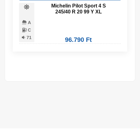
Michelin Pilot Sport 4 S
245/40 R 20 99 Y XL
A
C
71
96.790 Ft