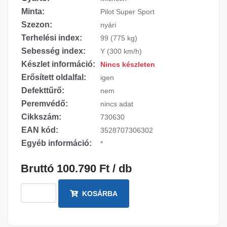
Minta:
Pilot Super Sport
Szezon:
nyári
Terhelési index:
99 (775 kg)
Sebesség index:
Y (300 km/h)
Készlet információ:
Nincs készleten
Erősített oldalfal:
igen
Defekttűrő:
nem
Peremvédő:
nincs adat
Cikkszám:
730630
EAN kód:
3528707306302
Egyéb információ:
*
Bruttó 100.790 Ft / db
KOSÁRBA