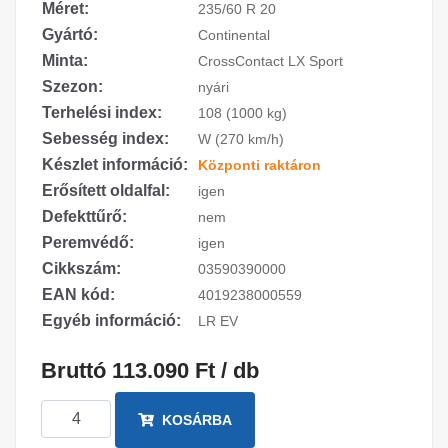
Méret:
235/60 R 20
Gyártó:
Continental
Minta:
CrossContact LX Sport
Szezon:
nyári
Terhelési index:
108 (1000 kg)
Sebesség index:
W (270 km/h)
Készlet információ:
Központi raktáron
Erősített oldalfal:
igen
Defekttűrő:
nem
Peremvédő:
igen
Cikkszám:
03590390000
EAN kód:
4019238000559
Egyéb információ:
LR EV
Bruttó 113.090 Ft / db
KOSÁRBA