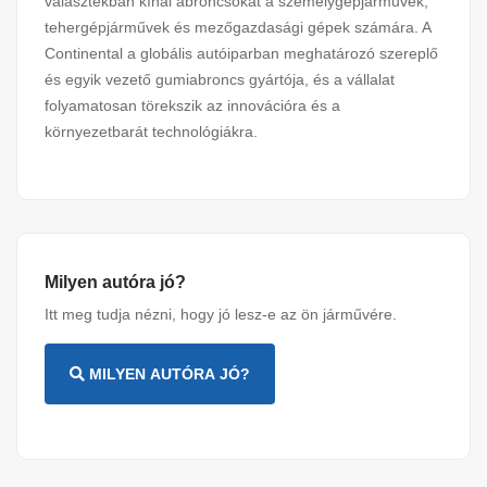
választékban kínál abroncsokat a személygépjárművek,
tehergépjárművek és mezőgazdasági gépek számára. A
Continental a globális autóiparban meghatározó szereplő
és egyik vezető gumiabroncs gyártója, és a vállalat
folyamatosan törekszik az innovációra és a
környezetbarát technológiákra.
Milyen autóra jó?
Itt meg tudja nézni, hogy jó lesz-e az ön járművére.
MILYEN AUTÓRA JÓ?