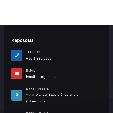
Kapcsolat
TELEFON
+36 1 998 8355
EMAIL
info@kocsigumi.hu
KISSGUMI 1 CÍM
2234 Maglód, Gábor Áron utca 2.
(31-es főút)