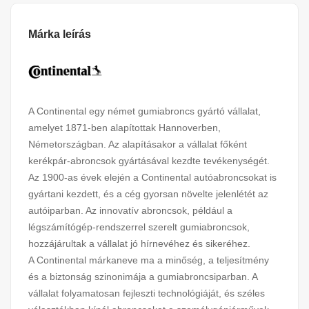
Márka leírás
A Continental egy német gumiabroncs gyártó vállalat,
amelyet 1871-ben alapítottak Hannoverben,
Németországban. Az alapításakor a vállalat főként
kerékpár-abroncsok gyártásával kezdte tevékenységét.
Az 1900-as évek elején a Continental autóabroncsokat is
gyártani kezdett, és a cég gyorsan növelte jelenlétét az
autóiparban. Az innovatív abroncsok, például a
légszámítógép-rendszerrel szerelt gumiabroncsok,
hozzájárultak a vállalat jó hírnevéhez és sikeréhez.
A Continental márkaneve ma a minőség, a teljesítmény
és a biztonság szinonimája a gumiabroncsiparban. A
vállalat folyamatosan fejleszti technológiáját, és széles