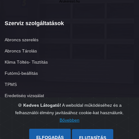
Árukereső.hu
Szerviz szolgáltatások
Abroncs szerelés
Abroncs Tárolás
Klima Töltés- Tisztítás
Futómű-beállítás
TPMS
Eredetiség vizsgálat
🍪
Kedves Látogató!
A weboldal működéséhez és a
felhasználói élmény javításához cookie-kat használunk.
Bővebben
Copyright © 2026. Készítette:
GumisÜgyvitel.hu
ELFOGADÁS
ELUTASÍTÁS