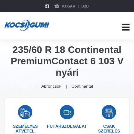
KOSÁR
B2B
235/60 R 18 Continental
PremiumContact 6 103 V
nyári
Abroncsok
Continental
SZEMÉLYES
FUTÁRSZOLGÁLAT
CSAK
ÁTVÉTEL
SZERELÉS