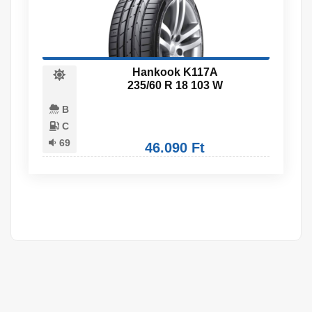
Hankook K117A
235/60 R 18 103 W
B
C
69
46.090 Ft