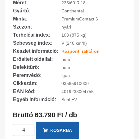
Méret:
235/60 R 18
Gyártó:
Continental
Minta:
PremiumContact 6
Szezon:
nyári
Terhelési index:
103 (875 kg)
Sebesség index:
V (240 km/h)
Készlet információ:
Központi raktáron
Erősített oldalfal:
nem
Defekttűrő:
nem
Peremvédő:
igen
Cikkszám:
03585910000
EAN kód:
4019238004755
Egyéb információ:
Seal EV
Bruttó 63.790 Ft / db
KOSÁRBA