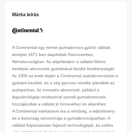
Márka leírás
A Continental egy német gumiabroncs gyártó vállalat,
amelyet 1871-ben alapítottak Hannoverben,
Németországban. Az alapításakor a vállalat főként
kerékpár-abroncsok gyártásával kezdte tevékenységét.
Az 1900-as évek elején a Continental autóabroncsokat is
gyártani kezdett, és a cég gyorsan növelte jelenlétét az
autóiparban. Az innovatív abroncsok, például a
légszámítógép-rendszerrel szerelt gumiabroncsok,
hozzájárultak a vállalat jó hírnevéhez és sikeréhez.
A Continental márkaneve ma a minőség, a teljesítmény
és a biztonság szinonimája a gumiabroncsiparban. A
vállalat folyamatosan fejleszti technológiáját, és széles