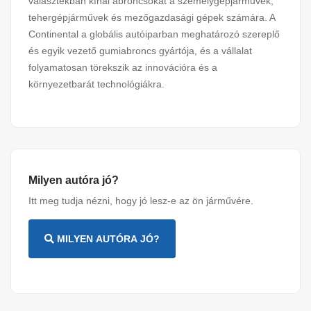
választékban kínál abroncsokat a személygépjárművek,
tehergépjárművek és mezőgazdasági gépek számára. A
Continental a globális autóiparban meghatározó szereplő
és egyik vezető gumiabroncs gyártója, és a vállalat
folyamatosan törekszik az innovációra és a
környezetbarát technológiákra.
Milyen autóra jó?
Itt meg tudja nézni, hogy jó lesz-e az ön járművére.
MILYEN AUTÓRA JÓ?