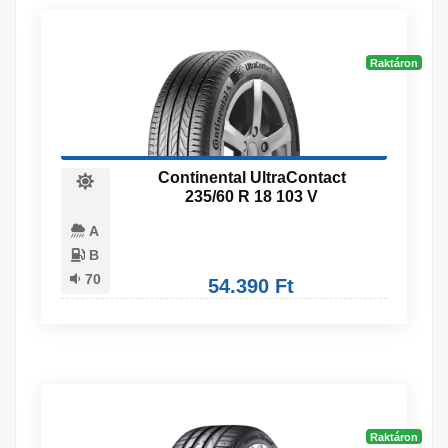
Raktáron
Continental UltraContact
235/60 R 18 103 V
A
B
70
54.390 Ft
Raktáron