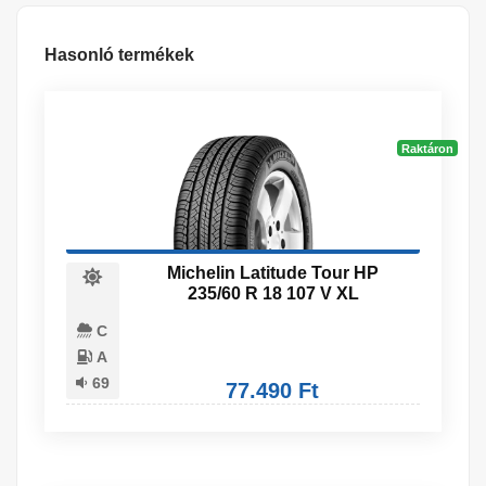
Hasonló termékek
Raktáron
Michelin Latitude Tour HP
235/60 R 18 107 V XL
C
A
69
77.490 Ft