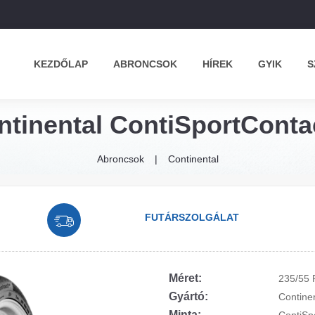
KEZDŐLAP
ABRONCSOK
HÍREK
GYIK
S
ntinental ContiSportContac
Abroncsok
Continental
FUTÁRSZOLGÁLAT
Méret:
235/55 
Gyártó:
Contine
Minta: