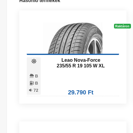
Hasonló termékek
Raktáron
Leao Nova-Force
235/55 R 19 105 W XL
B
B
72
29.790 Ft