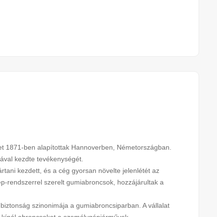
yet 1871-ben alapítottak Hannoverben, Németországban.
sával kezdte tevékenységét.
tani kezdett, és a cég gyorsan növelte jelenlétét az
ép-rendszerrel szerelt gumiabroncsok, hozzájárultak a
biztonság szinonimája a gumiabroncsiparban. A vállalat