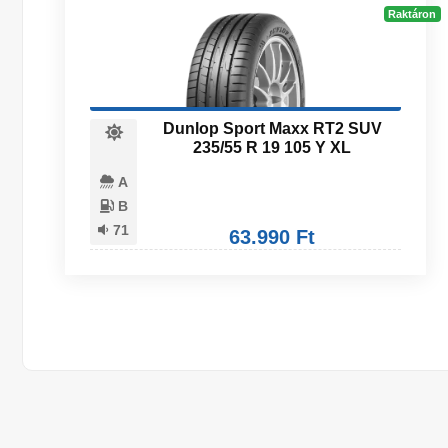
Raktáron
Dunlop Sport Maxx RT2 SUV
235/55 R 19 105 Y XL
A
B
71
63.990 Ft