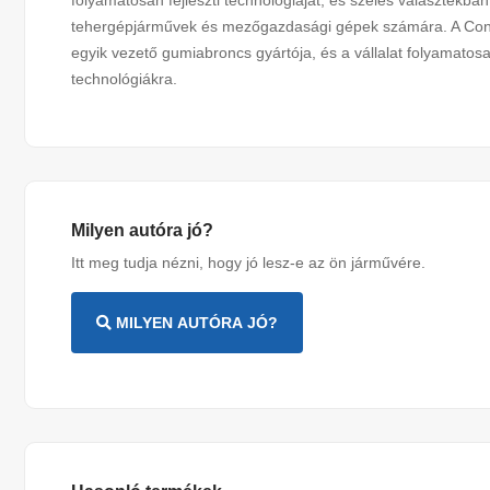
folyamatosan fejleszti technológiáját, és széles választékb
tehergépjárművek és mezőgazdasági gépek számára. A Conti
egyik vezető gumiabroncs gyártója, és a vállalat folyamatos
technológiákra.
Milyen autóra jó?
Itt meg tudja nézni, hogy jó lesz-e az ön járművére.
MILYEN AUTÓRA JÓ?