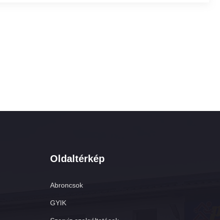
Oldaltérkép
Abroncsok
GYIK