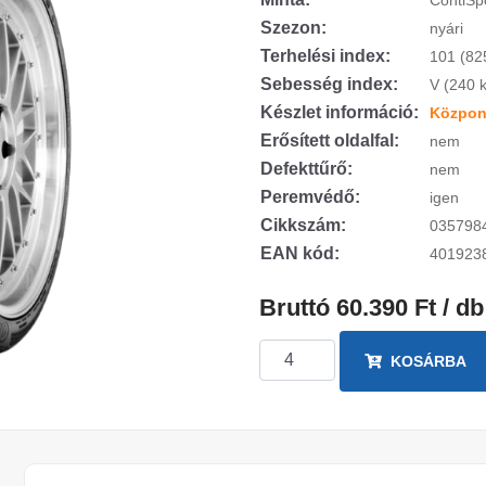
ContiSp
Szezon:
nyári
Terhelési index:
101 (82
Sebesség index:
V (240 
Készlet információ:
Központ
Erősített oldalfal:
nem
Defekttűrő:
nem
Peremvédő:
igen
Cikkszám:
035798
EAN kód:
401923
Bruttó 60.390 Ft / db
KOSÁRBA