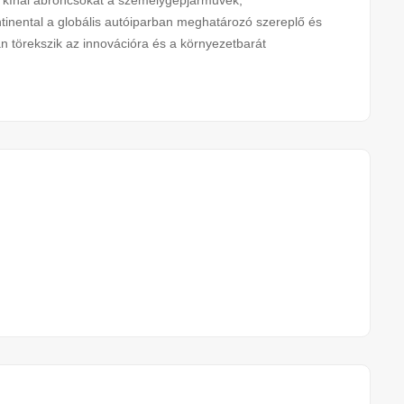
an kínál abroncsokat a személygépjárművek,
nental a globális autóiparban meghatározó szereplő és
an törekszik az innovációra és a környezetbarát