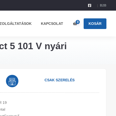
B2B
0
ZOLGÁLTATÁSOK
KAPCSOLAT
KOSÁR
t 5 101 V nyári
CSAK SZERELÉS
R 19
ntal