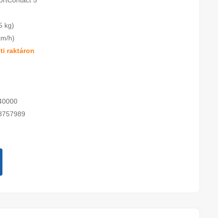
ortContact 5
5 kg)
km/h)
i raktáron
40000
8757989