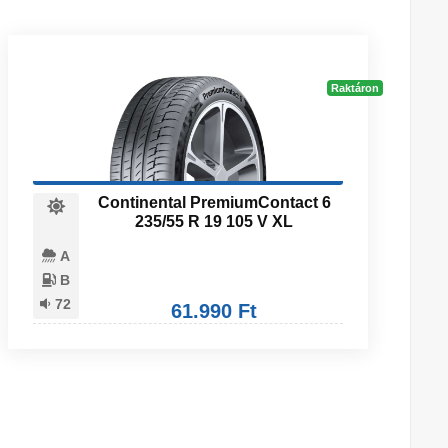
Raktáron
Continental PremiumContact 6
235/55 R 19 105 V XL
A
B
72
61.990 Ft