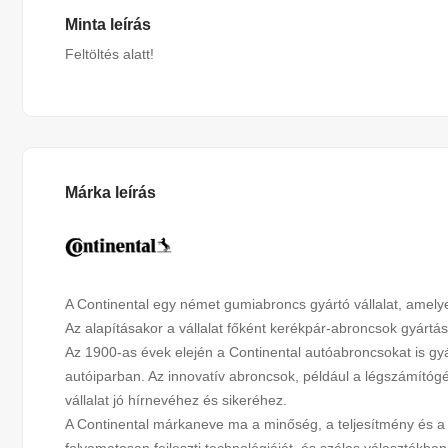
Minta leírás
Feltöltés alatt!
Márka leírás
A Continental egy német gumiabroncs gyártó vállalat, amel
Az alapításakor a vállalat főként kerékpár-abroncsok gyártá
Az 1900-as évek elején a Continental autóabroncsokat is gyár
autóiparban. Az innovatív abroncsok, például a légszámítóg
vállalat jó hírnevéhez és sikeréhez.
A Continental márkaneve ma a minőség, a teljesítmény és a 