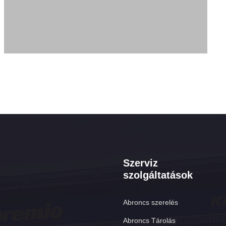
Szerviz
szolgáltatások
Abroncs szerelés
Abroncs Tárolás