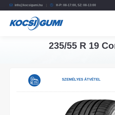
info@kocsigumi.hu
H-P: 08-17:00, SZ: 08-13:00
235/55 R 19 Co
SZEMÉLYES ÁTVÉTEL