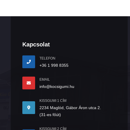
Kapcsolat
TELEFON
+36 1 998 8355
EMAIL
info@kocsigumi.hu
KISSGUMI 1 CÍM
2234 Maglód, Gábor Áron utca 2.
(31-es főút)
KISSGUMI 2 CÍM