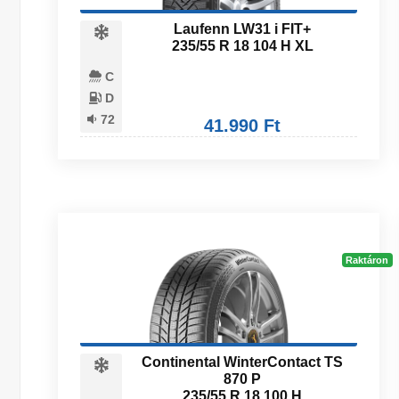
Laufenn LW31 i FIT+
235/55 R 18 104 H XL
C
D
72
41.990 Ft
Raktáron
Continental WinterContact TS
870 P
235/55 R 18 100 H