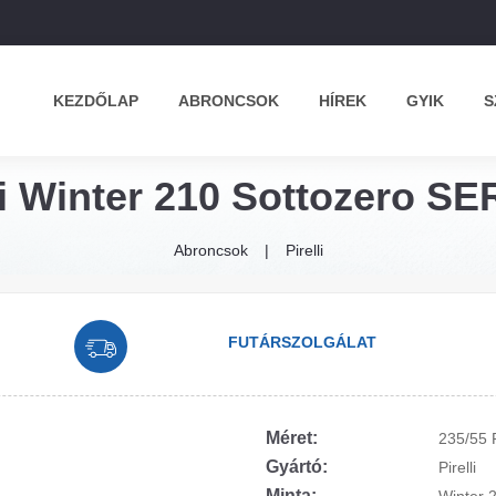
KEZDŐLAP
ABRONCSOK
HÍREK
GYIK
S
li Winter 210 Sottozero SERI
Abroncsok
Pirelli
FUTÁRSZOLGÁLAT
Méret:
235/55 
Gyártó:
Pirelli
Minta: