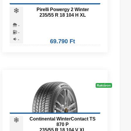
Pirelli Powergy 2 Winter
235/55 R 18 104 H XL
-
-
-
69.790 Ft
Raktáron
Continental WinterContact TS
870 P
235/55 R 18 104 V XL