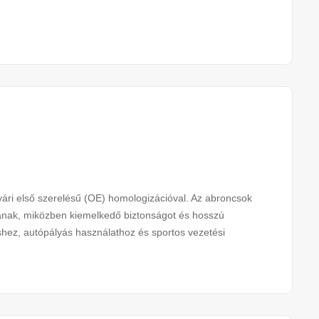
i első szerelésű (OE) homologizációval. Az abroncsok
újtanak, miközben kiemelkedő biztonságot és hosszú
éshez, autópályás használathoz és sportos vezetési