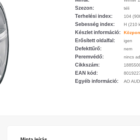
Winter 
Szezon:
téli
Terhelési index:
104 (90
Sebesség index:
H (210 
Készlet információ:
Központ
Erősített oldalfal:
igen
Defekttűrő:
nem
Peremvédő:
nincs ad
Cikkszám:
188550
EAN kód:
801922
Egyéb információ:
AO AUD
Minta leírás