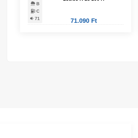
B
C
71
71.090 Ft