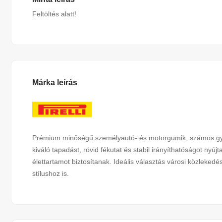
Feltöltés alatt!
Márka leírás
Prémium minőségű személyautó- és motorgumik, számos gyár
kiváló tapadást, rövid fékutat és stabil irányíthatóságot ny
élettartamot biztosítanak. Ideális választás városi közleked
stílushoz is.