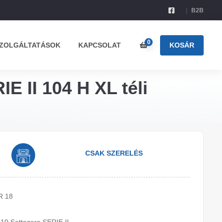
B2B
0
ZOLGÁLTATÁSOK
KAPCSOLAT
KOSÁR
E II 104 H XL téli
CSAK SZERELÉS
R 18