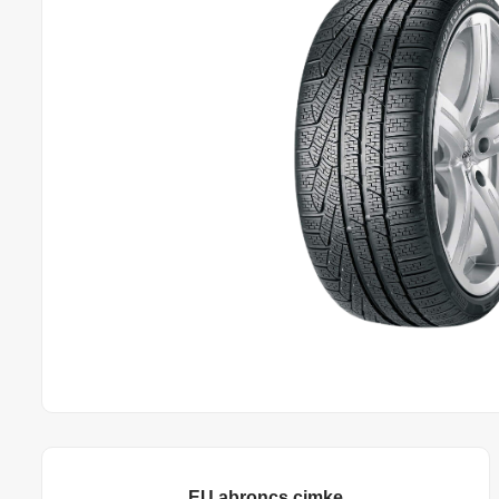
EU abroncs cimke