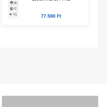
B
C
71
77.590 Ft