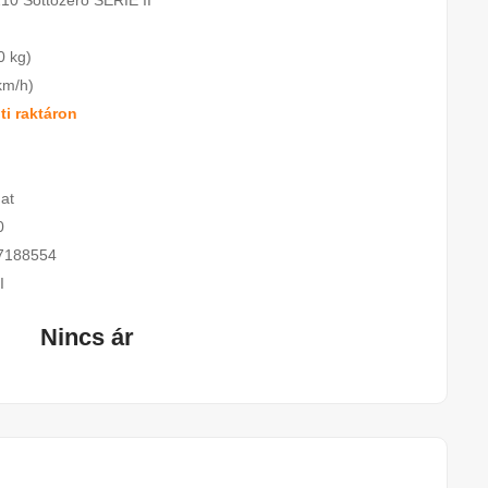
210 Sottozero SERIE II
0 kg)
km/h)
i raktáron
at
0
7188554
I
Nincs ár