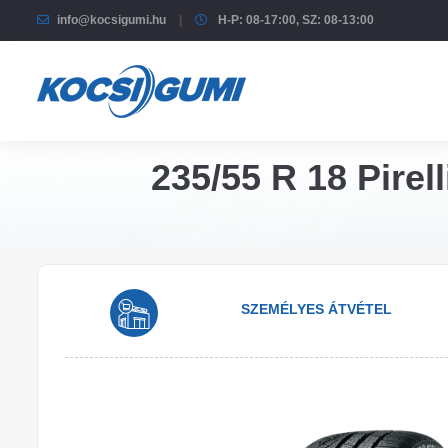
info@kocsigumi.hu
H-P: 08-17:00, SZ: 08-13:00
235/55 R 18 Pirel
SZEMÉLYES ÁTVÉTEL