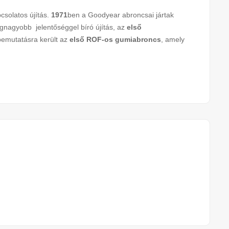
solatos újítás.
1971
ben a Goodyear abroncsai jártak
egnagyobb jelentőséggel bíró újítás, az
első
bemutatásra került az
első ROF-os gumiabroncs
, amely