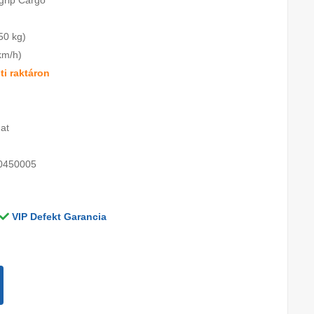
tgrip Cargo
50 kg)
km/h)
i raktáron
at
0450005
VIP Defekt Garancia