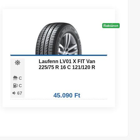
Raktáron
Laufenn LV01 X FIT Van
225/75 R 16 C 121/120 R
C
C
67
45.090 Ft