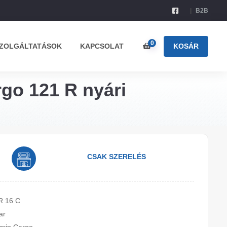
B2B
0
ZOLGÁLTATÁSOK
KAPCSOLAT
KOSÁR
rgo 121 R nyári
CSAK SZERELÉS
R 16 C
ar