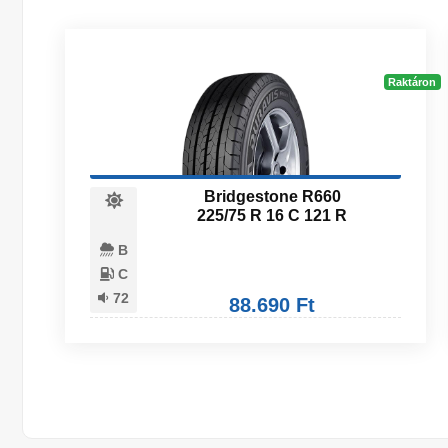
Raktáron
Bridgestone R660
225/75 R 16 C 121 R
B
C
72
88.690 Ft