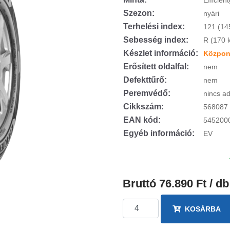
Efficien
Szezon:
nyári
Terhelési index:
121 (14
Sebesség index:
R (170 
Készlet információ:
Központ
Erősített oldalfal:
nem
Defekttűrő:
nem
Peremvédő:
nincs ad
Cikkszám:
568087
EAN kód:
545200
Egyéb információ:
EV
Bruttó 76.890 Ft / db
KOSÁRBA