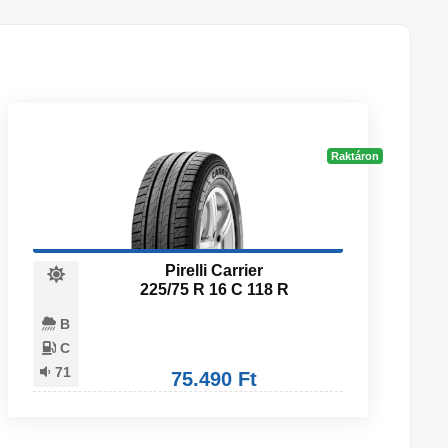
Raktáron
Pirelli Carrier
225/75 R 16 C 118 R
B
C
71
75.490 Ft