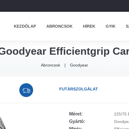
KEZDŐLAP
ABRONCSOK
HÍREK
GYIK
S
Goodyear Efficientgrip Ca
Abroncsok
Goodyear
FUTÁRSZOLGÁLAT
Méret:
225/75 
Gyártó:
Goodye
Minta: