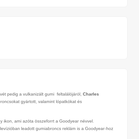
vét pedig a vulkanizált gumi feltalálójáról,
Charles
roncsokat gyártott, valamint lópatkókat és
gy ikon, ami azóta összeforrt a Goodyear névvel.
elevízióban leadott gumiabroncs reklám is a Goodyear-hoz