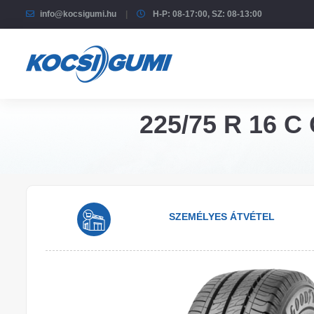
info@kocsigumi.hu
H-P: 08-17:00, SZ: 08-13:00
225/75 R 16 C 
SZEMÉLYES ÁTVÉTEL