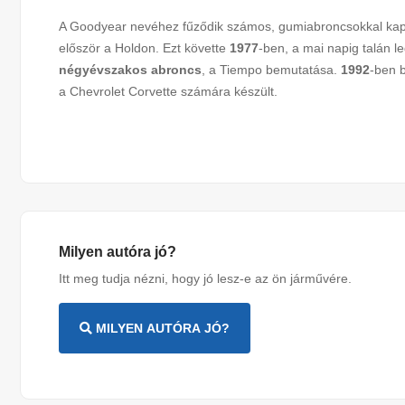
A Goodyear nevéhez fűződik számos, gumiabroncsokkal kapc
először a Holdon. Ezt követte
1977
-ben, a mai napig talán l
négyévszakos abroncs
, a Tiempo bemutatása.
1992
-ben 
a Chevrolet Corvette számára készült.
Milyen autóra jó?
Itt meg tudja nézni, hogy jó lesz-e az ön járművére.
MILYEN AUTÓRA JÓ?