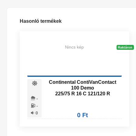
Hasonló termékek
Nincs kép
Raktáron
Continental ContiVanContact
100 Demo
225/75 R 16 C 121/120 R
-
-
0
0 Ft