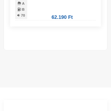
A
B
70
62.190 Ft