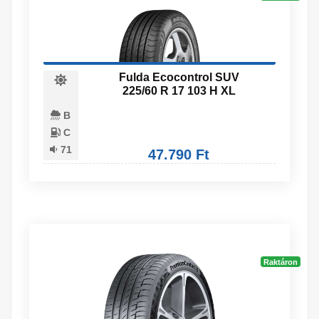
Fulda Ecocontrol SUV
225/60 R 17 103 H XL
B
C
71
47.790 Ft
Raktáron