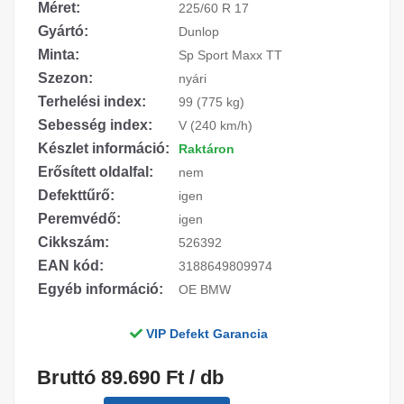
Méret:
225/60 R 17
Gyártó:
Dunlop
Minta:
Sp Sport Maxx TT
Szezon:
nyári
Terhelési index:
99 (775 kg)
Sebesség index:
V (240 km/h)
Készlet információ:
Raktáron
Erősített oldalfal:
nem
Defekttűrő:
igen
Peremvédő:
igen
Cikkszám:
526392
EAN kód:
3188649809974
Egyéb információ:
OE BMW
VIP Defekt Garancia
Bruttó 89.690 Ft / db