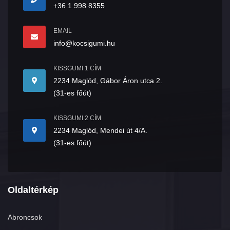
+36 1 998 8355
EMAIL
info@kocsigumi.hu
KISSGUMI 1 CÍM
2234 Maglód, Gábor Áron utca 2.
(31-es főút)
KISSGUMI 2 CÍM
2234 Maglód, Mendei út 4/A.
(31-es főút)
Oldaltérkép
Abroncsok