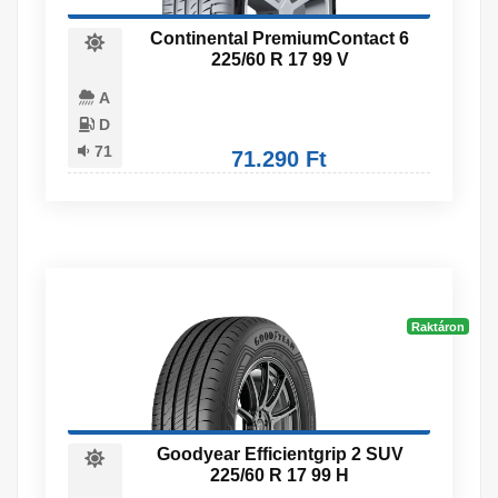
Continental PremiumContact 6
225/60 R 17 99 V
A
D
71
71.290 Ft
Raktáron
Goodyear Efficientgrip 2 SUV
225/60 R 17 99 H