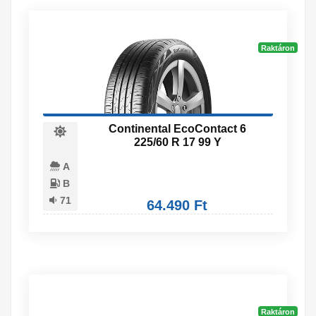
Raktáron
Continental EcoContact 6
225/60 R 17 99 Y
A
B
71
64.490 Ft
Raktáron