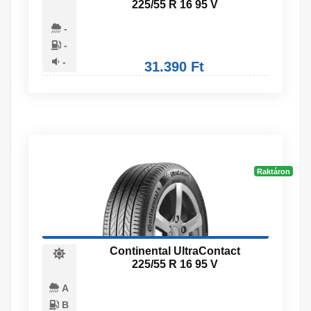
225/55 R 16 95 V
-
-
-
31.390 Ft
Raktáron
Continental UltraContact
225/55 R 16 95 V
A
B