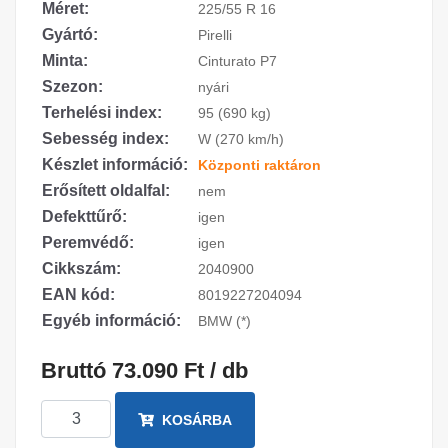
Méret:
225/55 R 16
Gyártó:
Pirelli
Minta:
Cinturato P7
Szezon:
nyári
Terhelési index:
95 (690 kg)
Sebesség index:
W (270 km/h)
Készlet információ:
Központi raktáron
Erősített oldalfal:
nem
Defekttűrő:
igen
Peremvédő:
igen
Cikkszám:
2040900
EAN kód:
8019227204094
Egyéb információ:
BMW (*)
Bruttó 73.090 Ft / db
KOSÁRBA