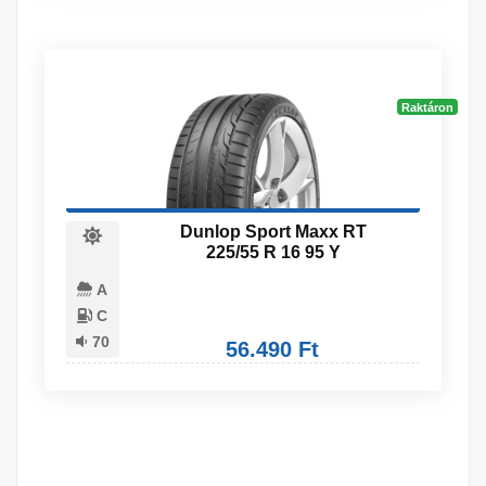
Raktáron
Dunlop Sport Maxx RT
225/55 R 16 95 Y
A
C
70
56.490 Ft