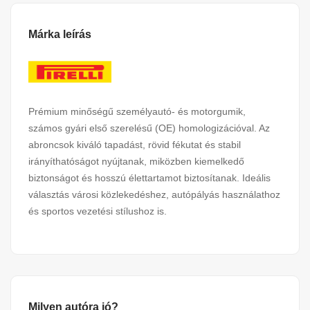
Márka leírás
Prémium minőségű személyautó- és motorgumik,
számos gyári első szerelésű (OE) homologizációval. Az
abroncsok kiváló tapadást, rövid fékutat és stabil
irányíthatóságot nyújtanak, miközben kiemelkedő
biztonságot és hosszú élettartamot biztosítanak. Ideális
választás városi közlekedéshez, autópályás használathoz
és sportos vezetési stílushoz is.
Milyen autóra jó?