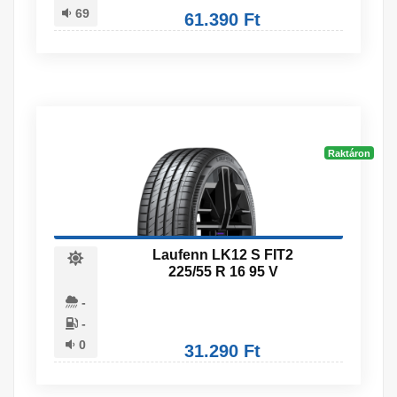
69
61.390 Ft
Raktáron
Laufenn LK12 S FIT2
225/55 R 16 95 V
-
-
0
31.290 Ft