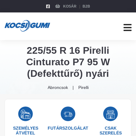
KOSÁR
B2B
225/55 R 16 Pirelli
Cinturato P7 95 W
(Defekttűrő) nyári
Abroncsok
Pirelli
SZEMÉLYES
FUTÁRSZOLGÁLAT
CSAK
ÁTVÉTEL
SZERELÉS