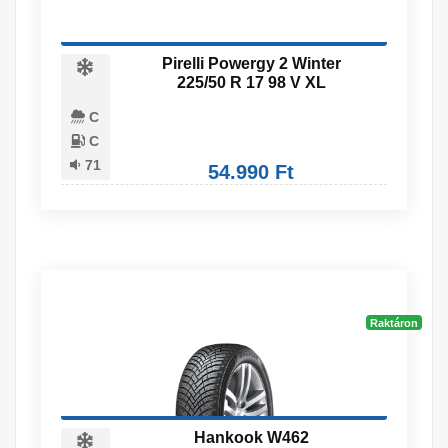
Pirelli Powergy 2 Winter
225/50 R 17 98 V XL
C
C
71
54.990 Ft
Raktáron
Hankook W462