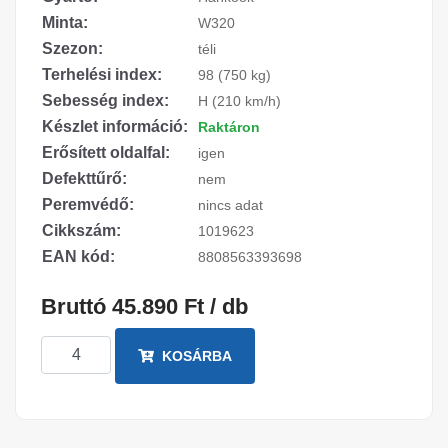
Minta:
W320
Szezon:
téli
Terhelési index:
98 (750 kg)
Sebesség index:
H (210 km/h)
Készlet információ:
Raktáron
Erősített oldalfal:
igen
Defekttűrő:
nem
Peremvédő:
nincs adat
Cikkszám:
1019623
EAN kód:
8808563393698
Bruttó 45.890 Ft / db
KOSÁRBA