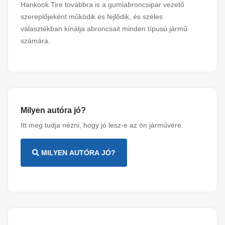
Hankook Tire továbbra is a gumiabroncsipar vezető
szereplőjeként működik és fejlődik, és széles
választékban kínálja abroncsait minden típusú jármű
számára.
Milyen autóra jó?
Itt meg tudja nézni, hogy jó lesz-e az ön járművére.
MILYEN AUTÓRA JÓ?