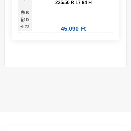
225/50 R 17 94 H
B
D
72
45.090 Ft