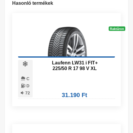
Hasonló termékek
Raktáron
Laufenn LW31 i FIT+
225/50 R 17 98 V XL
C
D
72
31.190 Ft