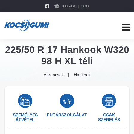
KOSÁR
B2B
225/50 R 17 Hankook W320
98 H XL téli
Abroncsok
Hankook
SZEMÉLYES
FUTÁRSZOLGÁLAT
CSAK
ÁTVÉTEL
SZERELÉS