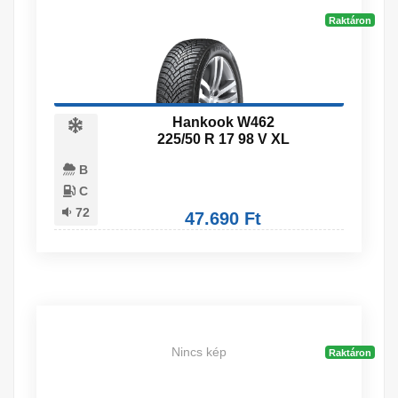
Raktáron
Hankook W462
225/50 R 17 98 V XL
B
C
72
47.690 Ft
Nincs kép
Raktáron