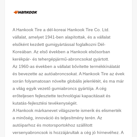
A Hankook Tire a dél-koreai Hankook Tire Co. Ltd.
vállalat, amelyet 1941-ben alapítottak, és a vállalat
elsőként kezdett gumigyártással foglalkozni Dél-
Koreában. Az első években a Hankook elsősorban
kerékpár- és tehergépjármű-abroncsokat gyártott.
Az 1960-as években a vállalat bővítette termékkínálatát
és bevezette az autóabroncsokat. A Hankook Tire az évek
során folyamatosan növelte globális jelenlétét, és ma már
a világ egyik vezető gumiabroncs gyártója. A cég
erőteljesen fejlesztette technológiai kapacitásait és
kutatás-fejlesztési tevékenységét.
A Hankook márkanevet világszerte ismerik és elismerték
a minőség, innováció és teljesítmény terén. Az
autóiparhoz és motorsportokhoz szállított
versenyabroncsok is hozzájárultak a cég jó hírnevéhez. A