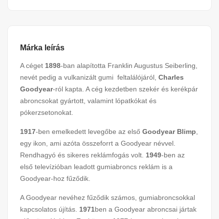
Márka leírás
A céget
1898
-ban alapította Franklin Augustus Seiberling,
nevét pedig a vulkanizált gumi feltalálójáról,
Charles
Goodyear
-ról kapta. A cég kezdetben szekér és kerékpár
abroncsokat gyártott, valamint lópatkókat és
pókerzsetonokat.
1917
-ben emelkedett levegőbe az első
Goodyear Blimp
,
egy ikon, ami azóta összeforrt a Goodyear névvel.
Rendhagyó és sikeres reklámfogás volt.
1949
-ben az
első televízióban leadott gumiabroncs reklám is a
Goodyear-hoz fűződik.
A Goodyear nevéhez fűződik számos, gumiabroncsokkal
kapcsolatos újítás.
1971
ben a Goodyear abroncsai jártak