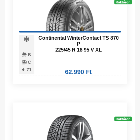
Raktáron
Continental WinterContact TS 870
P
225/45 R 18 95 V XL
B
C
71
62.990 Ft
Raktáron