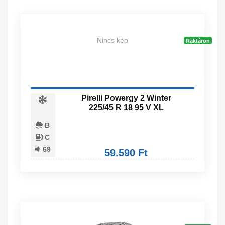
Nincs kép
Raktáron
Pirelli Powergy 2 Winter
225/45 R 18 95 V XL
B
C
69
59.590 Ft