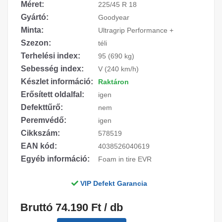
Méret:
225/45 R 18
Gyártó:
Goodyear
Minta:
Ultragrip Performance +
Szezon:
téli
Terhelési index:
95 (690 kg)
Sebesség index:
V (240 km/h)
Készlet információ:
Raktáron
Erősített oldalfal:
igen
Defekttűrő:
nem
Peremvédő:
igen
Cikkszám:
578519
EAN kód:
4038526040619
Egyéb információ:
Foam in tire EVR
VIP Defekt Garancia
Bruttó 74.190 Ft / db