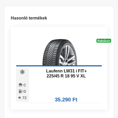
Hasonló termékek
Raktáron
Laufenn LW31 i FIT+
225/45 R 18 95 V XL
C
D
72
35.290 Ft