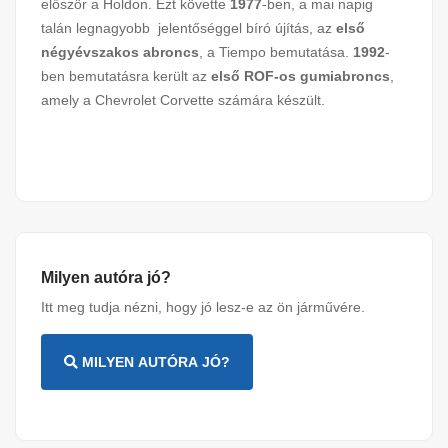
először a Holdon. Ezt követte
1977
-ben, a mai napig
talán legnagyobb jelentőséggel bíró újítás, az
első
négyévszakos abroncs
, a Tiempo bemutatása.
1992
-
ben bemutatásra került az
első ROF-os gumiabroncs
,
amely a Chevrolet Corvette számára készült.
Milyen autóra jó?
Itt meg tudja nézni, hogy jó lesz-e az ön járművére.
MILYEN AUTÓRA JÓ?