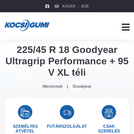
KOSÁR
B2B
225/45 R 18 Goodyear
Ultragrip Performance + 95
V XL téli
Abroncsok
Goodyear
SZEMÉLYES
FUTÁRSZOLGÁLAT
CSAK
ÁTVÉTEL
SZERELÉS