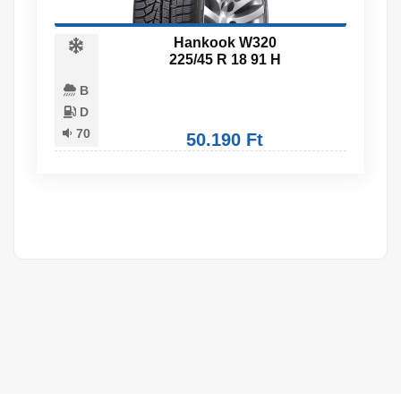
Hankook W320
225/45 R 18 91 H
B
D
70
50.190 Ft