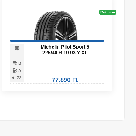
Raktáron
Michelin Pilot Sport 5
225/40 R 19 93 Y XL
B
A
72
77.890 Ft