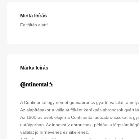
Minta leírás
Feltöltés alatt!
Márka leírás
A Continental egy német gumiabroncs gyártó vállalat, amel
Az alapításakor a vállalat főként kerékpár-abroncsok gyártá
Az 1900-as évek elején a Continental autóabroncsokat is gyár
autóiparban. Az innovatív abroncsok, például a légszámítóg
vállalat jó hírnevéhez és sikeréhez.