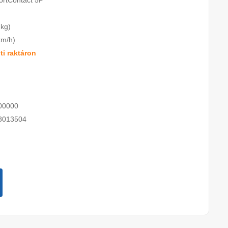
ortContact 5P
 kg)
km/h)
i raktáron
00000
8013504