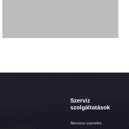
Szerviz
szolgáltatások
Abroncs szerelés