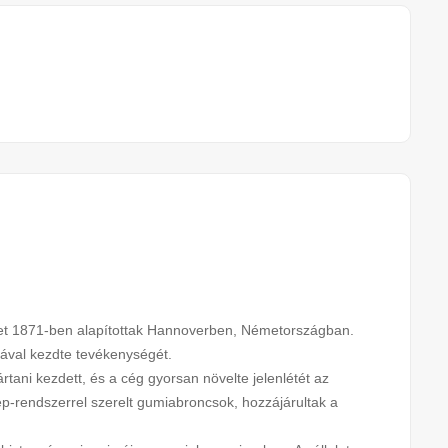
yet 1871-ben alapítottak Hannoverben, Németországban.
sával kezdte tevékenységét.
tani kezdett, és a cég gyorsan növelte jelenlétét az
ép-rendszerrel szerelt gumiabroncsok, hozzájárultak a