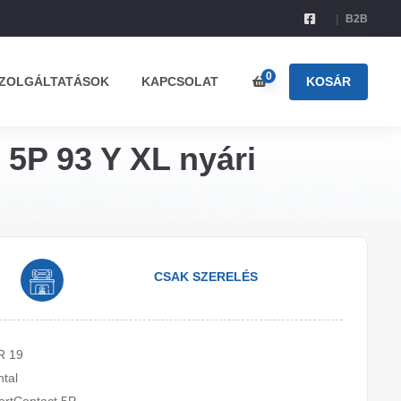
B2B
0
ZOLGÁLTATÁSOK
KAPCSOLAT
KOSÁR
 5P 93 Y XL nyári
CSAK SZERELÉS
R 19
ntal