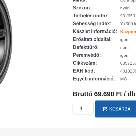
ContiSp
Szezon:
nyári
Terhelési index:
93 (650
Sebesség index:
Y (300 
Készlet információ:
Központ
Erősített oldalfal:
igen
Defekttűrő:
nem
Peremvédő:
igen
Cikkszám:
035725
EAN kód:
401923
Egyéb információ:
MO
Bruttó 69.690 Ft / db
KOSÁRBA