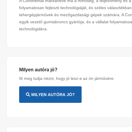
A Continental márkaneve ma a minőség, a teljesítmény és a 
folyamatosan fejleszti technológiáját, és széles választékb
tehergépjárművek és mezőgazdasági gépek számára. A Conti
egyik vezető gumiabroncs gyártója, és a vállalat folyamatos
technológiákra.
Milyen autóra jó?
Itt meg tudja nézni, hogy jó lesz-e az ön járművére.
MILYEN AUTÓRA JÓ?