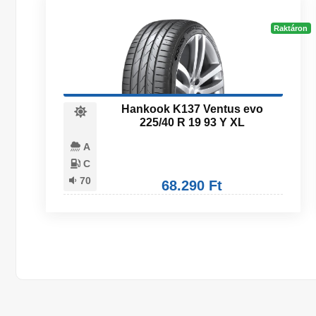
Raktáron
Hankook K137 Ventus evo
225/40 R 19 93 Y XL
A
C
70
68.290 Ft