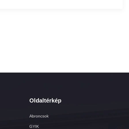
Oldaltérkép
Abroncsok
GYIK