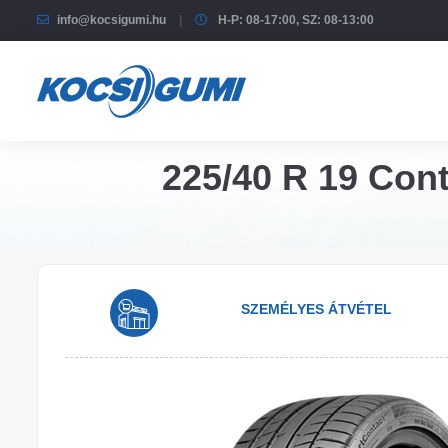
info@kocsigumi.hu
H-P: 08-17:00, SZ: 08-13:00
225/40 R 19 Cont
SZEMÉLYES ÁTVÉTEL