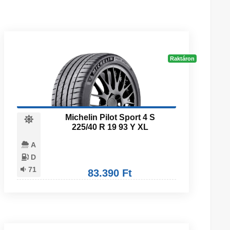
Raktáron
Michelin Pilot Sport 4 S
225/40 R 19 93 Y XL
A
D
71
83.390 Ft