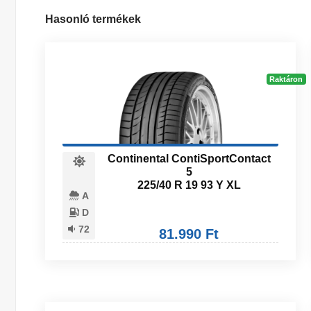
Hasonló termékek
Raktáron
Continental ContiSportContact
5
225/40 R 19 93 Y XL
A
D
72
81.990 Ft