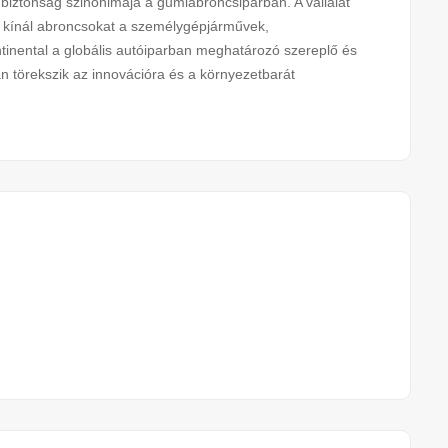
biztonság szinonimája a gumiabroncsiparban. A vállalat
an kínál abroncsokat a személygépjárművek,
nental a globális autóiparban meghatározó szereplő és
an törekszik az innovációra és a környezetbarát