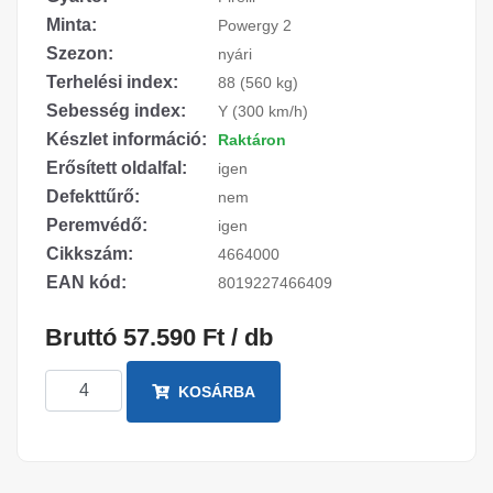
Minta:
Powergy 2
Szezon:
nyári
Terhelési index:
88 (560 kg)
Sebesség index:
Y (300 km/h)
Készlet információ:
Raktáron
Erősített oldalfal:
igen
Defekttűrő:
nem
Peremvédő:
igen
Cikkszám:
4664000
EAN kód:
8019227466409
Bruttó 57.590 Ft / db
KOSÁRBA