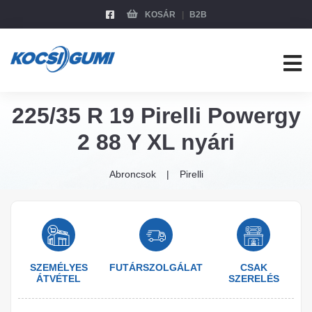
KOSÁR
B2B
225/35 R 19 Pirelli Powergy
2 88 Y XL nyári
Abroncsok
Pirelli
SZEMÉLYES
FUTÁRSZOLGÁLAT
CSAK
ÁTVÉTEL
SZERELÉS