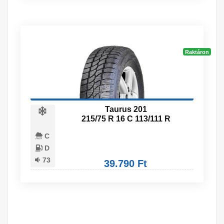
Raktáron
Taurus 201
215/75 R 16 C 113/111 R
C
D
73
39.790 Ft