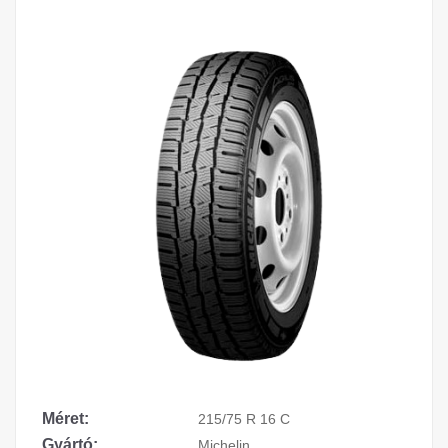
Méret:
215/75 R 16 C
Gyártó:
Michelin