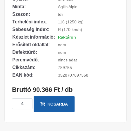
Minta:
Agilis Alpin
Szezon:
téli
Terhelési index:
116 (1250 kg)
Sebesség index:
R (170 km/h)
Készlet információ:
Raktáron
Erősített oldalfal:
nem
Defekttűrő:
nem
Peremvédő:
nincs adat
Cikkszám:
789755
EAN kód:
3528707897558
Bruttó 90.366 Ft / db
KOSÁRBA