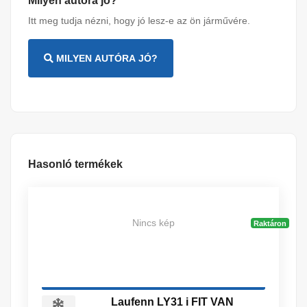
Milyen autóra jó?
Itt meg tudja nézni, hogy jó lesz-e az ön járművére.
MILYEN AUTÓRA JÓ?
Hasonló termékek
Nincs kép
Raktáron
Laufenn LY31 i FIT VAN