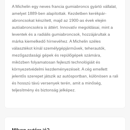
A Michelin egy neves francia gumiabroncs gyártó vállalat,
amelyet 1889-ben alapítottak. Kezdetben kerékpár-
abroncsokat készített, majd az 1900-as évek elején
autóabroncsokra is áttért. Innovatív megoldásai, mint a
leventek és a radiális gumiabroncsok, hozzájárultak a
márka kiemelkedő hírnevéhez. A Michelin széles
választékot kínál személygépjárművek, teherautók,
mezőgazdasági gépek és repülőgépek számára,
miközben folyamatosan fejleszti technológiáit és
környezetvédelmi kezdeményezéseit. A cég emellett
jelentős szerepet játszik az autósportban, különösen a rali
és hosszú távú versenyek terén, amit a minőség,
teljesítmény és biztonság jelképez.