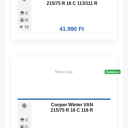
215/75 R 16 C 113/111 R
C
D
72
41.990 Ft
Nincs kép
Raktáron
Cooper Winter VAN
215/75 R 16 C 116 R
C
C