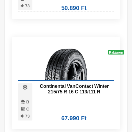
73
50.890 Ft
Raktáron
Continental VanContact Winter
215/75 R 16 C 113/111 R
B
C
73
67.990 Ft