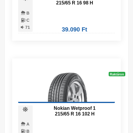
215/65 R 16 98 H
B
C
71
39.090 Ft
Raktáron
Nokian Wetproof 1
215/65 R 16 102 H
A
B