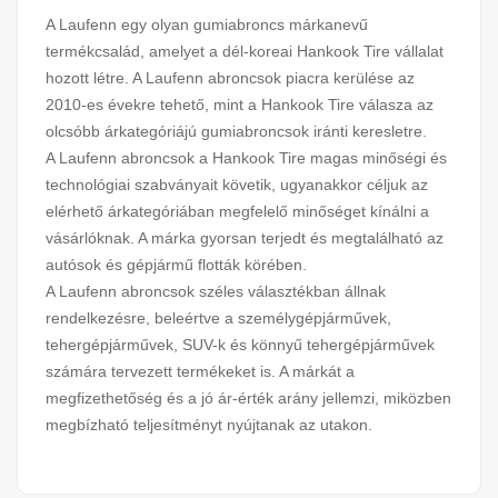
A Laufenn egy olyan gumiabroncs márkanevű
termékcsalád, amelyet a dél-koreai Hankook Tire vállalat
hozott létre. A Laufenn abroncsok piacra kerülése az
2010-es évekre tehető, mint a Hankook Tire válasza az
olcsóbb árkategóriájú gumiabroncsok iránti keresletre.
A Laufenn abroncsok a Hankook Tire magas minőségi és
technológiai szabványait követik, ugyanakkor céljuk az
elérhető árkategóriában megfelelő minőséget kínálni a
vásárlóknak. A márka gyorsan terjedt és megtalálható az
autósok és gépjármű flották körében.
A Laufenn abroncsok széles választékban állnak
rendelkezésre, beleértve a személygépjárművek,
tehergépjárművek, SUV-k és könnyű tehergépjárművek
számára tervezett termékeket is. A márkát a
megfizethetőség és a jó ár-érték arány jellemzi, miközben
megbízható teljesítményt nyújtanak az utakon.