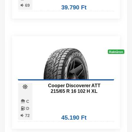
69
39.790 Ft
Raktáron
Cooper Discoverer ATT
215/65 R 16 102 H XL
C
D
72
45.190 Ft