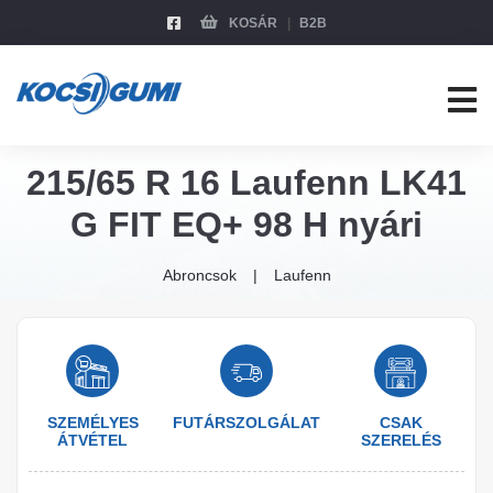
KOSÁR
B2B
215/65 R 16 Laufenn LK41
G FIT EQ+ 98 H nyári
Abroncsok
Laufenn
SZEMÉLYES
FUTÁRSZOLGÁLAT
CSAK
ÁTVÉTEL
SZERELÉS