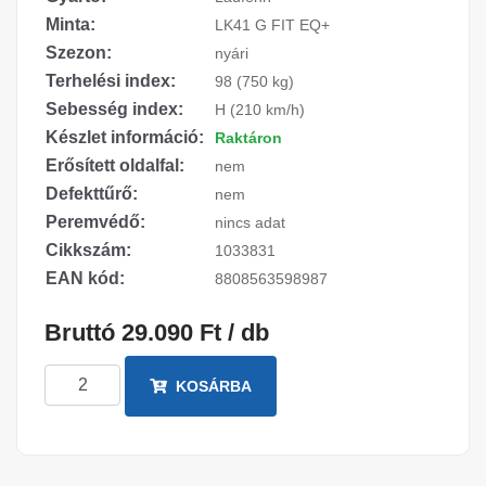
Minta:
LK41 G FIT EQ+
Szezon:
nyári
Terhelési index:
98 (750 kg)
Sebesség index:
H (210 km/h)
Készlet információ:
Raktáron
Erősített oldalfal:
nem
Defekttűrő:
nem
Peremvédő:
nincs adat
Cikkszám:
1033831
EAN kód:
8808563598987
Bruttó 29.090 Ft / db
KOSÁRBA