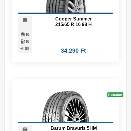
Cooper Summer
215/65 R 16 98 H
B
B
69
34.290 Ft
Raktáron
Barum Bravuris 5HM