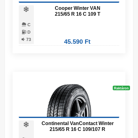
Cooper Winter VAN
215/65 R 16 C 109 T
C
D
73
45.590 Ft
Raktáron
Continental VanContact Winter
215/65 R 16 C 109/107 R