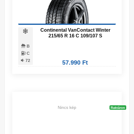
Continental VanContact Winter
215/65 R 16 C 109/107 S
B
C
72
57.990 Ft
Nincs kép
Raktáron