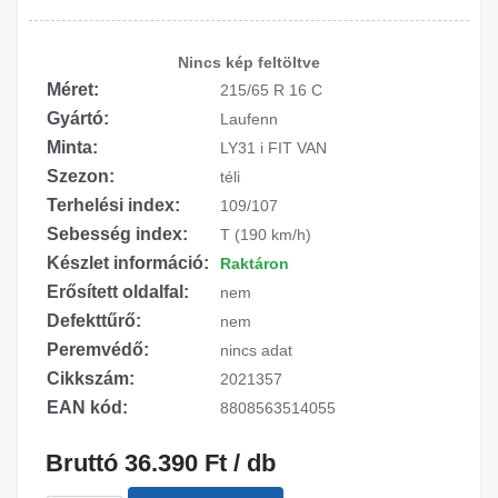
Nincs kép feltöltve
Méret:
215/65 R 16 C
Gyártó:
Laufenn
Minta:
LY31 i FIT VAN
Szezon:
téli
Terhelési index:
109/107
Sebesség index:
T (190 km/h)
Készlet információ:
Raktáron
Erősített oldalfal:
nem
Defekttűrő:
nem
Peremvédő:
nincs adat
Cikkszám:
2021357
EAN kód:
8808563514055
Bruttó 36.390 Ft / db