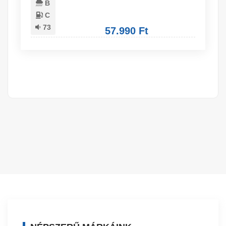
B
C
73
57.990 Ft