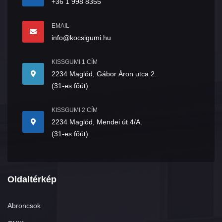
+36 1 998 8355
EMAIL
info@kocsigumi.hu
KISSGUMI 1 CÍM
2234 Maglód, Gábor Áron utca 2.
(31-es főút)
KISSGUMI 2 CÍM
2234 Maglód, Mendei út 4/A.
(31-es főút)
Oldaltérkép
Abroncsok