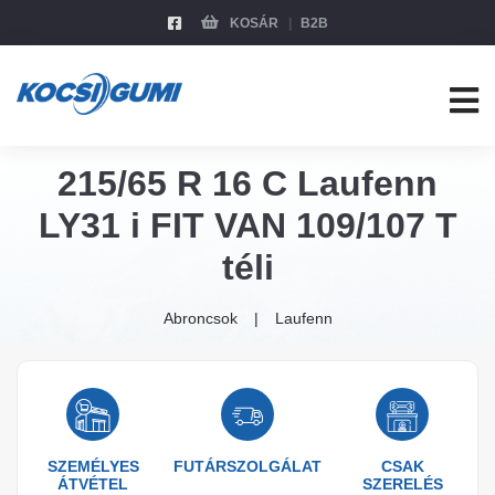
KOSÁR
B2B
215/65 R 16 C Laufenn
LY31 i FIT VAN 109/107 T
téli
Abroncsok
Laufenn
SZEMÉLYES
FUTÁRSZOLGÁLAT
CSAK
ÁTVÉTEL
SZERELÉS