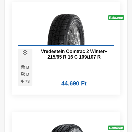
Raktáron
Vredestein Comtrac 2 Winter+
215/65 R 16 C 109/107 R
B
D
73
44.690 Ft
Raktáron