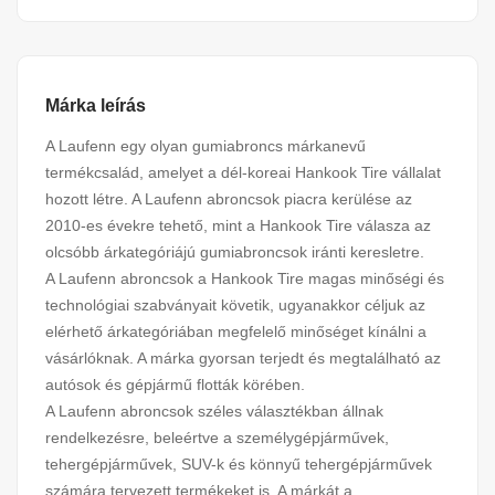
Márka leírás
A Laufenn egy olyan gumiabroncs márkanevű
termékcsalád, amelyet a dél-koreai Hankook Tire vállalat
hozott létre. A Laufenn abroncsok piacra kerülése az
2010-es évekre tehető, mint a Hankook Tire válasza az
olcsóbb árkategóriájú gumiabroncsok iránti keresletre.
A Laufenn abroncsok a Hankook Tire magas minőségi és
technológiai szabványait követik, ugyanakkor céljuk az
elérhető árkategóriában megfelelő minőséget kínálni a
vásárlóknak. A márka gyorsan terjedt és megtalálható az
autósok és gépjármű flották körében.
A Laufenn abroncsok széles választékban állnak
rendelkezésre, beleértve a személygépjárművek,
tehergépjárművek, SUV-k és könnyű tehergépjárművek
számára tervezett termékeket is. A márkát a