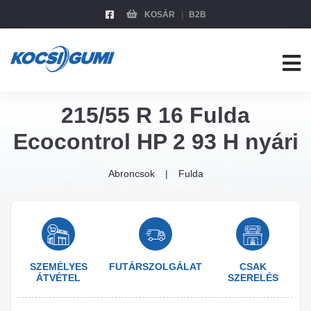
KOSÁR
B2B
215/55 R 16 Fulda
Ecocontrol HP 2 93 H nyári
Abroncsok
Fulda
SZEMÉLYES
FUTÁRSZOLGÁLAT
CSAK
ÁTVÉTEL
SZERELÉS