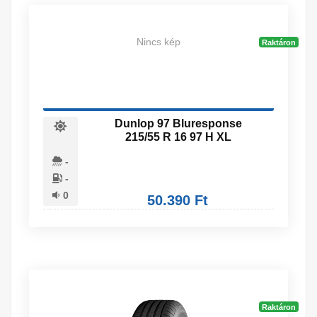
Nincs kép
Raktáron
Dunlop 97 Bluresponse
215/55 R 16 97 H XL
-
-
0
50.390 Ft
Raktáron