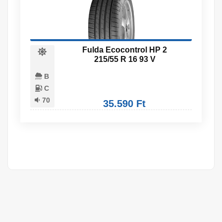
Fulda Ecocontrol HP 2
215/55 R 16 93 V
B
C
70
35.590 Ft