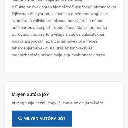
A Fulda az évek során kiemelkedő minőségű abroncsokat
fejlesztett és gyártott, különösen a németországi piac
számára. A vállalat erőteljesen hozzájárult a német
autóipar és autósport fejlődéséhez. Ma ismert márka
Európában és szerte a világon, széles választékban
kínálja abroncsait, az utcai járművektől a nehéz
tehergépjárművekig. A Fulda az innováció és
megbízhatóság szinonimája a gumiabroncsok terén.
Milyen autóra jó?
Itt meg tudja nézni, hogy jó lesz-e az ön járművére.
MILYEN AUTÓRA JÓ?