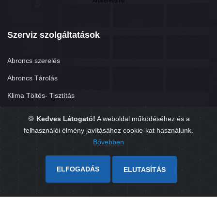
Árukereső.hu
Szerviz szolgáltatások
Abroncs szerelés
Abroncs Tárolás
Klima Töltés- Tisztítás
Futómű-beállítás
🍪
Kedves Látogató!
A weboldal működéséhez és a
felhasználói élmény javításához cookie-kat használunk.
TPMS
Bővebben
Eredetiség vizsgálat
ELFOGADÁS
ELUTASÍTÁS
Copyright © 2026. Készítette:
GumisÜgyvitel.hu