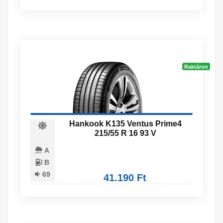
Raktáron
Hankook K135 Ventus Prime4
215/55 R 16 93 V
A
B
69
41.190 Ft