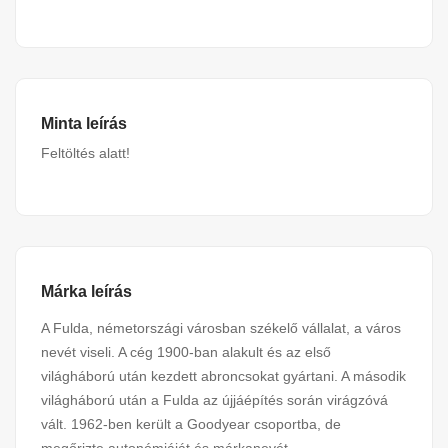
Minta leírás
Feltöltés alatt!
Márka leírás
A Fulda, németországi városban székelő vállalat, a város
nevét viseli. A cég 1900-ban alakult és az első
világháború után kezdett abroncsokat gyártani. A második
világháború után a Fulda az újjáépítés során virágzóvá
vált. 1962-ben került a Goodyear csoportba, de
megőrizte autonómiáját és márkanevét.