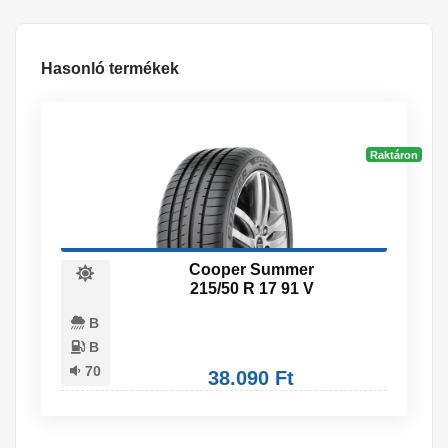
Hasonló termékek
Raktáron
Cooper Summer
215/50 R 17 91 V
B
B
70
38.090 Ft