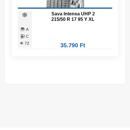
Sava Intensa UHP 2
215/50 R 17 95 Y XL
A
C
72
35.790 Ft