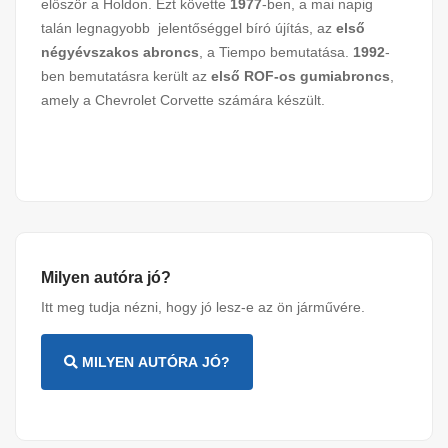
először a Holdon. Ezt követte
1977
-ben, a mai napig
talán legnagyobb jelentőséggel bíró újítás, az
első
négyévszakos abroncs
, a Tiempo bemutatása.
1992
-
ben bemutatásra került az
első ROF-os gumiabroncs
,
amely a Chevrolet Corvette számára készült.
Milyen autóra jó?
Itt meg tudja nézni, hogy jó lesz-e az ön járművére.
MILYEN AUTÓRA JÓ?