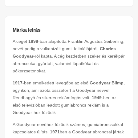
Márka leírás
A céget
1898
-ban alapította Franklin Augustus Seiberling,
nevét pedig a vulkanizált gumi feltalálójáról,
Charles
Goodyear
-ról kapta. A cég kezdetben szekér és kerékpár
abroncsokat gyártott, valamint lópatkókat és
pókerzsetonokat.
1917
-ben emelkedett levegőbe az első
Goodyear Blimp
,
egy ikon, ami azóta összeforrt a Goodyear névvel.
Rendhagyó és sikeres reklámfogás volt.
1949
-ben az
első televízióban leadott gumiabroncs reklám is a
Goodyear-hoz fűződik.
A Goodyear nevéhez fűződik számos, gumiabroncsokkal
kapcsolatos újítás.
1971
ben a Goodyear abroncsai jártak