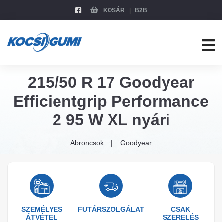
KOSÁR
B2B
215/50 R 17 Goodyear
Efficientgrip Performance
2 95 W XL nyári
Abroncsok
Goodyear
SZEMÉLYES
FUTÁRSZOLGÁLAT
CSAK
ÁTVÉTEL
SZERELÉS