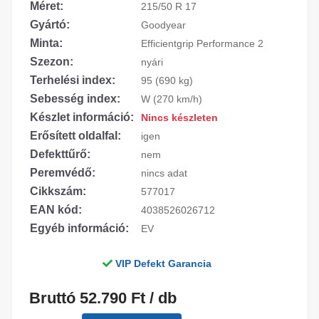
Méret:
215/50 R 17
Gyártó:
Goodyear
Minta:
Efficientgrip Performance 2
Szezon:
nyári
Terhelési index:
95 (690 kg)
Sebesség index:
W (270 km/h)
Készlet információ:
Nincs készleten
Erősített oldalfal:
igen
Defekttűrő:
nem
Peremvédő:
nincs adat
Cikkszám:
577017
EAN kód:
4038526026712
Egyéb információ:
EV
VIP Defekt Garancia
Bruttó 52.790 Ft / db