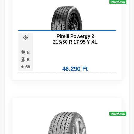
Raktáron
Pirelli Powergy 2
215/50 R 17 95 Y XL
B
B
69
46.290 Ft
Raktáron