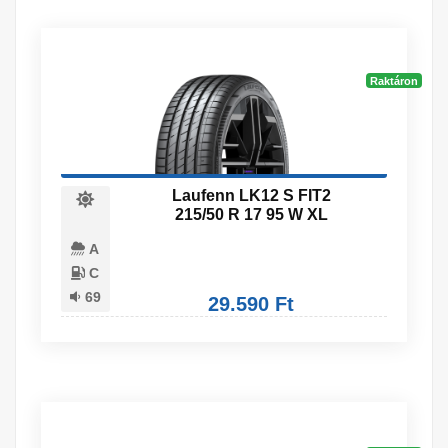
Raktáron
Laufenn LK12 S FIT2
215/50 R 17 95 W XL
A
C
69
29.590 Ft