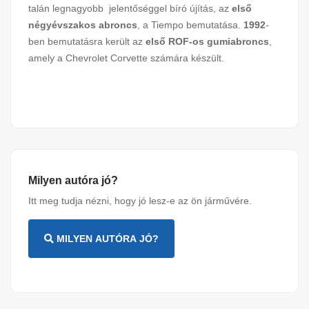
talán legnagyobb jelentőséggel bíró újítás, az
első
négyévszakos abroncs
, a Tiempo bemutatása.
1992
-
ben bemutatásra került az
első ROF-os gumiabroncs
,
amely a Chevrolet Corvette számára készült.
Milyen autóra jó?
Itt meg tudja nézni, hogy jó lesz-e az ön járművére.
MILYEN AUTÓRA JÓ?