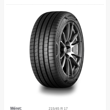
Méret:
215/45 R 17