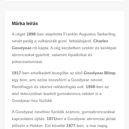
Márka leírás
A céget
1898
-ban alapította Franklin Augustus Seiberling,
nevét pedig a vulkanizált gumi feltalálójáról,
Charles
Goodyear
-ról kapta. A cég kezdetben szekér és kerékpár
abroncsokat gyártott, valamint lópatkókat és
pókerzsetonokat.
1917
-ben emelkedett levegőbe az első
Goodyear Blimp
,
egy ikon, ami azóta összeforrt a Goodyear névvel.
Rendhagyó és sikeres reklámfogás volt.
1949
-ben az
első televízióban leadott gumiabroncs reklám is a
Goodyear-hoz fűződik.
A Goodyear nevéhez fűződik számos, gumiabroncsokkal
kapcsolatos újítás.
1971
ben a Goodyear abroncsai jártak
először a Holdon. Ezt követte
1977
-ben, a mai napig