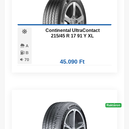
Continental UltraContact
215/45 R 17 91 Y XL
A
B
70
45.090 Ft
Raktáron