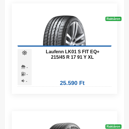
Raktáron
Laufenn LK01 S FIT EQ+
215/45 R 17 91 Y XL
-
-
-
25.590 Ft
Raktáron