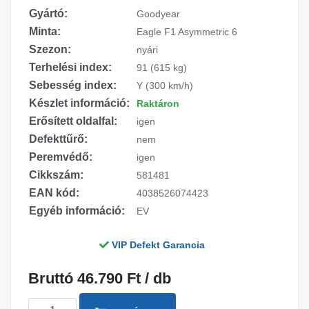
Gyártó:
Goodyear
Minta:
Eagle F1 Asymmetric 6
Szezon:
nyári
Terhelési index:
91 (615 kg)
Sebesség index:
Y (300 km/h)
Készlet információ:
Raktáron
Erősített oldalfal:
igen
Defekttűrő:
nem
Peremvédő:
igen
Cikkszám:
581481
EAN kód:
4038526074423
Egyéb információ:
EV
VIP Defekt Garancia
Bruttó 46.790 Ft / db