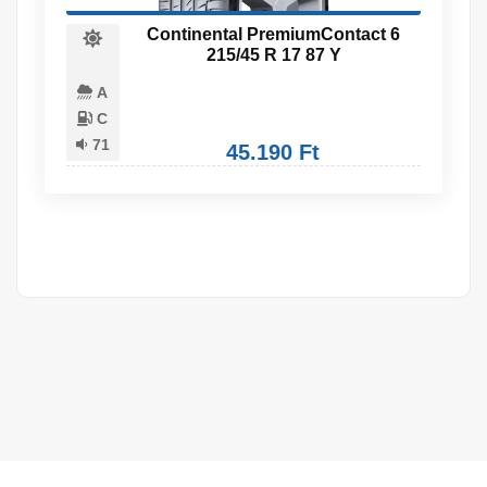
Continental PremiumContact 6
215/45 R 17 87 Y
A
C
71
45.190 Ft