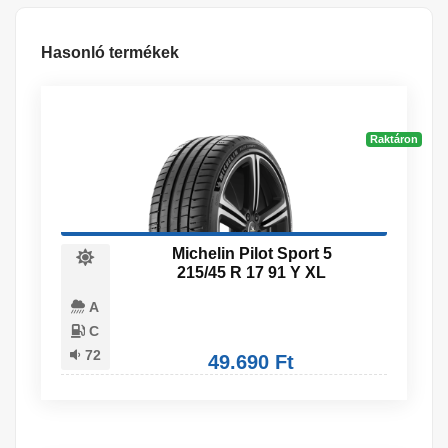
Hasonló termékek
Raktáron
Michelin Pilot Sport 5
215/45 R 17 91 Y XL
A
C
72
49.690 Ft