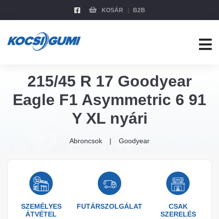
KOSÁR
B2B
215/45 R 17 Goodyear
Eagle F1 Asymmetric 6 91
Y XL nyári
Abroncsok
Goodyear
SZEMÉLYES
FUTÁRSZOLGÁLAT
CSAK
ÁTVÉTEL
SZERELÉS