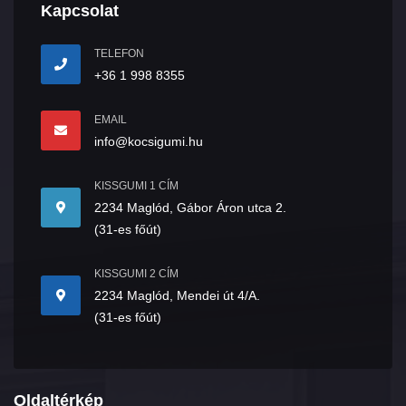
Kapcsolat
TELEFON
+36 1 998 8355
EMAIL
info@kocsigumi.hu
KISSGUMI 1 CÍM
2234 Maglód, Gábor Áron utca 2.
(31-es főút)
KISSGUMI 2 CÍM
2234 Maglód, Mendei út 4/A.
(31-es főút)
Oldaltérkép