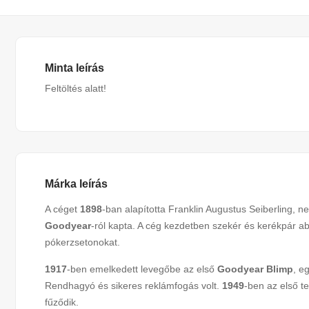
Minta leírás
Feltöltés alatt!
Márka leírás
A céget
1898
-ban alapította Franklin Augustus Seiberling, ne
Goodyear
-ról kapta. A cég kezdetben szekér és kerékpár ab
pókerzsetonokat.
1917
-ben emelkedett levegőbe az első
Goodyear Blimp
, e
Rendhagyó és sikeres reklámfogás volt.
1949
-ben az első t
fűződik.