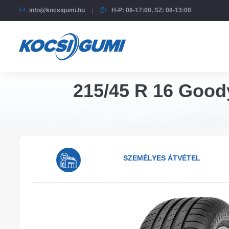
info@kocsigumi.hu
H-P: 08-17:00, SZ: 08-13:00
215/45 R 16 Goody
SZEMÉLYES ÁTVÉTEL