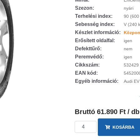
Efficien
Szezon:
nyári
Terhelési index:
90 (600
Sebesség index:
V (240 
Készlet információ:
Központ
Erősített oldalfal:
igen
Defekttűrő:
nem
Peremvédő:
igen
Cikkszám:
532429
EAN kód:
545200
Egyéb információ:
Audi EV
Bruttó 61.890 Ft / db
KOSÁRBA