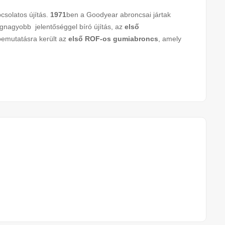
solatos újítás.
1971
ben a Goodyear abroncsai jártak
egnagyobb jelentőséggel bíró újítás, az
első
bemutatásra került az
első ROF-os gumiabroncs
, amely