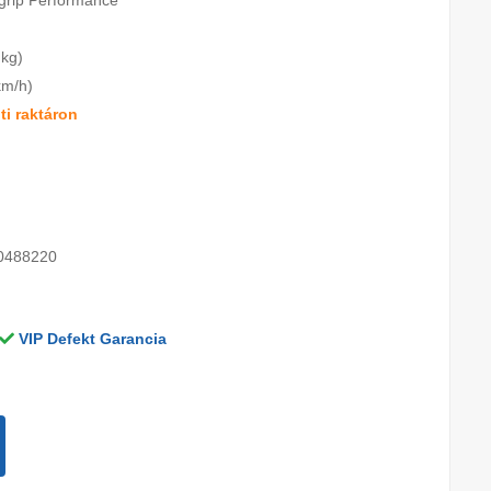
tgrip Performance
 kg)
km/h)
i raktáron
0488220
VIP Defekt Garancia