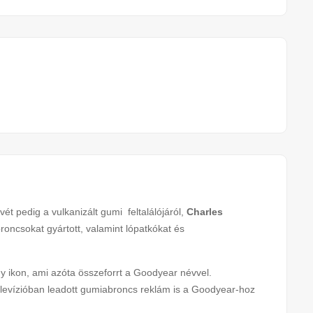
vét pedig a vulkanizált gumi feltalálójáról,
Charles
roncsokat gyártott, valamint lópatkókat és
gy ikon, ami azóta összeforrt a Goodyear névvel.
elevízióban leadott gumiabroncs reklám is a Goodyear-hoz