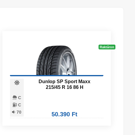
Raktáron
Dunlop SP Sport Maxx
215/45 R 16 86 H
C
C
70
50.390 Ft