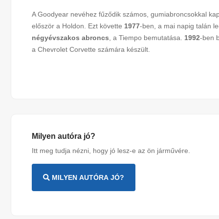
A Goodyear nevéhez fűződik számos, gumiabroncsokkal kapc
először a Holdon. Ezt követte
1977
-ben, a mai napig talán l
négyévszakos abroncs
, a Tiempo bemutatása.
1992
-ben 
a Chevrolet Corvette számára készült.
Milyen autóra jó?
Itt meg tudja nézni, hogy jó lesz-e az ön járművére.
MILYEN AUTÓRA JÓ?