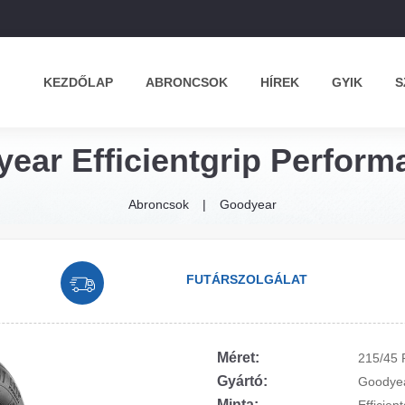
KEZDŐLAP
ABRONCSOK
HÍREK
GYIK
S
ear Efficientgrip Perform
Abroncsok
Goodyear
FUTÁRSZOLGÁLAT
Méret:
215/45 
Gyártó:
Goodye
Minta: