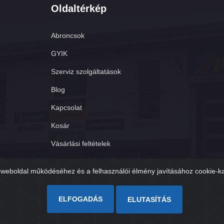
Oldaltérkép
Abroncsok
GYIK
Szerviz szolgáltatások
Blog
Kapcsolat
Kosár
Vásárlási feltételek
Adatvédelmi tájékoztató
weboldal működéséhez és a felhasználói élmény javításához cookie-k
ELFOGADÁS
ELUTASÍTÁS
Árukereső.hu