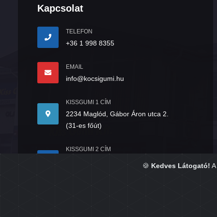
Kapcsolat
TELEFON
+36 1 998 8355
EMAIL
info@kocsigumi.hu
KISSGUMI 1 CÍM
2234 Maglód, Gábor Áron utca 2.
(31-es főút)
KISSGUMI 2 CÍM
2234 Maglód, Mendei út 4/A.
🍪
Kedves Látogató!
A 
(31-es főút)