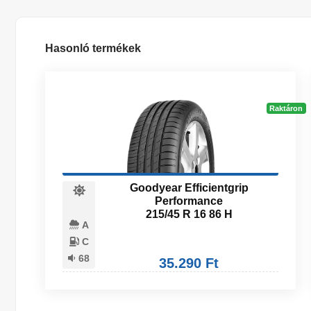
Hasonló termékek
Raktáron
Goodyear Efficientgrip
Performance
215/45 R 16 86 H
A
C
68
35.290 Ft