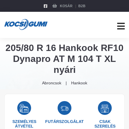
KOSÁR
B2B
205/80 R 16 Hankook RF10
Dynapro AT M 104 T XL
nyári
Abroncsok
Hankook
SZEMÉLYES
FUTÁRSZOLGÁLAT
CSAK
ÁTVÉTEL
SZERELÉS