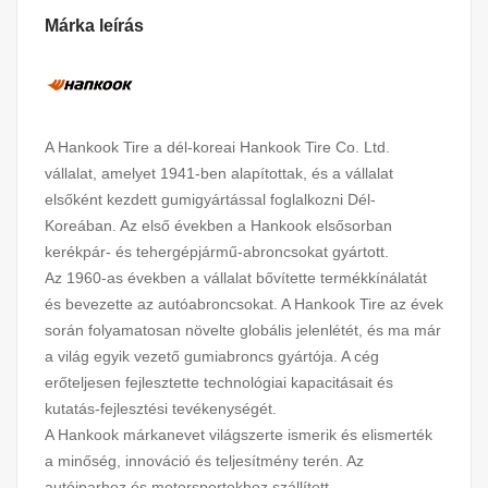
Márka leírás
A Hankook Tire a dél-koreai Hankook Tire Co. Ltd.
vállalat, amelyet 1941-ben alapítottak, és a vállalat
elsőként kezdett gumigyártással foglalkozni Dél-
Koreában. Az első években a Hankook elsősorban
kerékpár- és tehergépjármű-abroncsokat gyártott.
Az 1960-as években a vállalat bővítette termékkínálatát
és bevezette az autóabroncsokat. A Hankook Tire az évek
során folyamatosan növelte globális jelenlétét, és ma már
a világ egyik vezető gumiabroncs gyártója. A cég
erőteljesen fejlesztette technológiai kapacitásait és
kutatás-fejlesztési tevékenységét.
A Hankook márkanevet világszerte ismerik és elismerték
a minőség, innováció és teljesítmény terén. Az
autóiparhoz és motorsportokhoz szállított