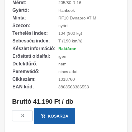
Méret:
205/80 R 16
Gyártó:
Hankook
Minta:
RF10 Dynapro AT M
Szezon:
nyári
Terhelési index:
104 (900 kg)
Sebesség index:
T (190 km/h)
Készlet információ:
Raktáron
Erősített oldalfal:
igen
Defekttűrő:
nem
Peremvédő:
nincs adat
Cikkszám:
1018760
EAN kód:
8808563386553
Bruttó 41.190 Ft / db
KOSÁRBA