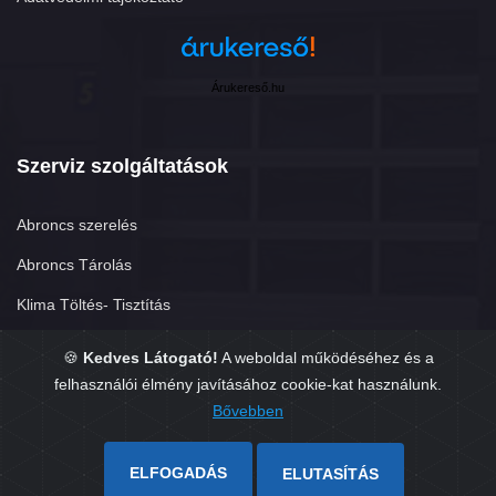
Árukereső.hu
Szerviz szolgáltatások
Abroncs szerelés
Abroncs Tárolás
Klima Töltés- Tisztítás
Futómű-beállítás
🍪
Kedves Látogató!
A weboldal működéséhez és a
felhasználói élmény javításához cookie-kat használunk.
TPMS
Bővebben
Eredetiség vizsgálat
ELFOGADÁS
ELUTASÍTÁS