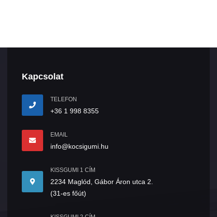
Kapcsolat
TELEFON
+36 1 998 8355
EMAIL
info@kocsigumi.hu
KISSGUMI 1 CÍM
2234 Maglód, Gábor Áron utca 2.
(31-es főút)