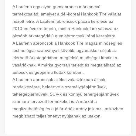
A Laufenn egy olyan gumiabroncs márkanevű
termékcsalád, amelyet a dél-koreai Hankook Tire vállalat
hozott létre. A Laufenn abroncsok piacra kerülése az
2010-es évekre tehető, mint a Hankook Tire válasza az
olcsóbb árkategóriájú gumiabroncsok iránti keresletre.
A Laufenn abroncsok a Hankook Tire magas minőségi és
technológiai szabványait követik, ugyanakkor céljuk az
elérhető árkategóriában megfelelő minőséget kínálni a
vásárlóknak. A márka gyorsan terjedt és megtalálható az
autósok és gépjármű flották körében.
A Laufenn abroncsok széles választékban állnak
rendelkezésre, beleértve a személygépjárművek,
tehergépjárművek, SUV-k és könnyű tehergépjárművek
számára tervezett termékeket is. A márkát a
megfizethetőség és a jó ár-érték arány jellemzi, miközben
megbízható teljesítményt nyújtanak az utakon.