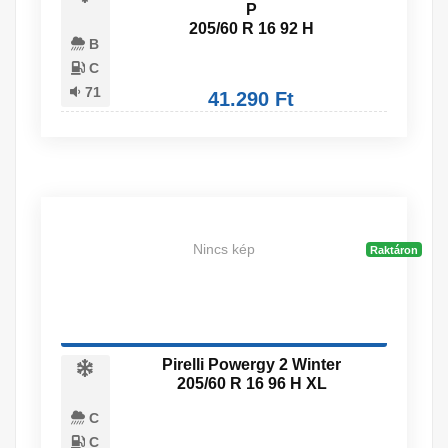
P
205/60 R 16 92 H
B
C
71
41.290 Ft
Nincs kép
Raktáron
Pirelli Powergy 2 Winter
205/60 R 16 96 H XL
C
C