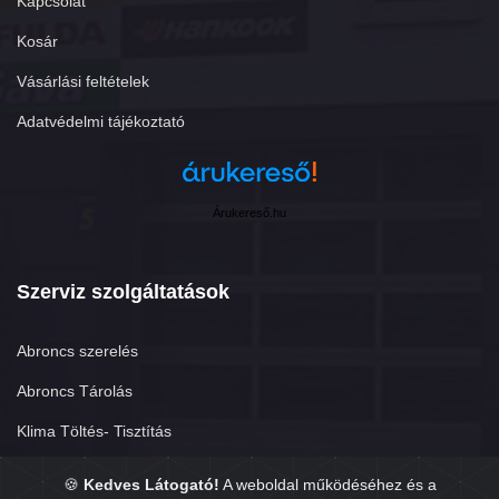
Kapcsolat
Kosár
Vásárlási feltételek
Adatvédelmi tájékoztató
Árukereső.hu
Szerviz szolgáltatások
Abroncs szerelés
Abroncs Tárolás
Klima Töltés- Tisztítás
Futómű-beállítás
🍪
Kedves Látogató!
A weboldal működéséhez és a