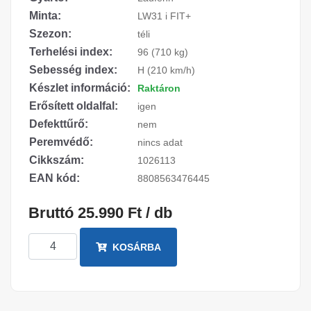
Minta:
LW31 i FIT+
Szezon:
téli
Terhelési index:
96 (710 kg)
Sebesség index:
H (210 km/h)
Készlet információ:
Raktáron
Erősített oldalfal:
igen
Defekttűrő:
nem
Peremvédő:
nincs adat
Cikkszám:
1026113
EAN kód:
8808563476445
Bruttó 25.990 Ft / db
KOSÁRBA