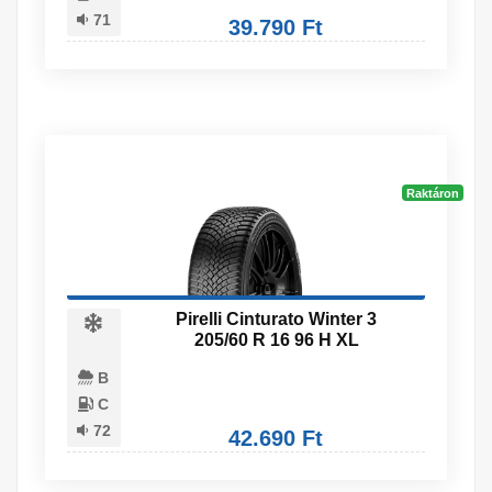
71
39.790 Ft
Raktáron
Pirelli Cinturato Winter 3
205/60 R 16 96 H XL
B
C
72
42.690 Ft