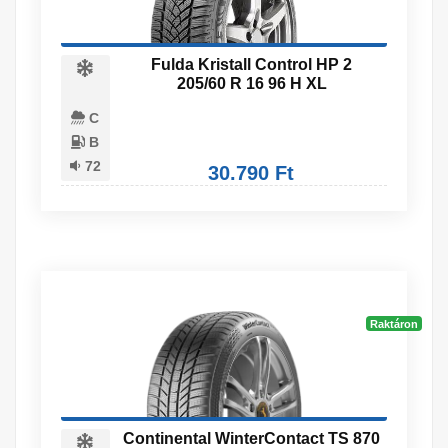
Fulda Kristall Control HP 2
205/60 R 16 96 H XL
C
B
72
30.790 Ft
Raktáron
Continental WinterContact TS 870