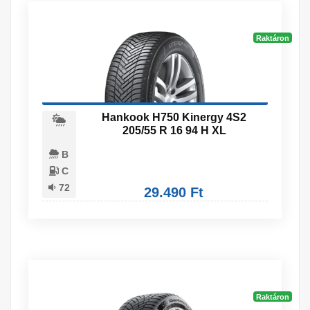
Raktáron
Hankook H750 Kinergy 4S2
205/55 R 16 94 H XL
B
C
72
29.490 Ft
Raktáron