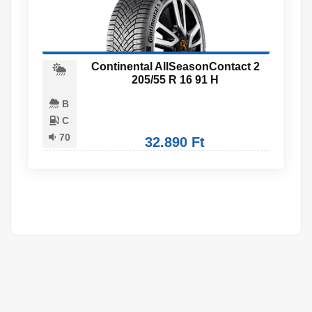
Continental AllSeasonContact 2
205/55 R 16 91 H
B
C
70
32.890 Ft