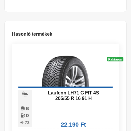
Hasonló termékek
Raktáron
Laufenn LH71 G FIT 4S
205/55 R 16 91 H
B
D
72
22.190 Ft