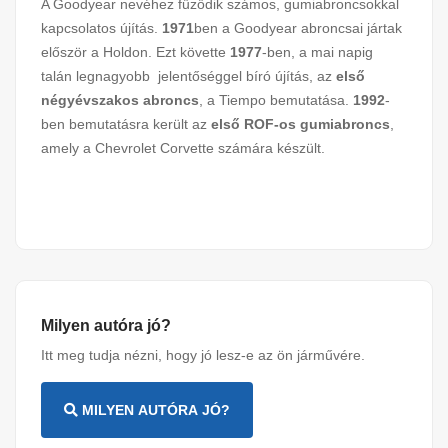
A Goodyear nevéhez fűződik számos, gumiabroncsokkal
kapcsolatos újítás.
1971
ben a Goodyear abroncsai jártak
először a Holdon. Ezt követte
1977
-ben, a mai napig
talán legnagyobb jelentőséggel bíró újítás, az
első
négyévszakos abroncs
, a Tiempo bemutatása.
1992
-
ben bemutatásra került az
első ROF-os gumiabroncs
,
amely a Chevrolet Corvette számára készült.
Milyen autóra jó?
Itt meg tudja nézni, hogy jó lesz-e az ön járművére.
MILYEN AUTÓRA JÓ?