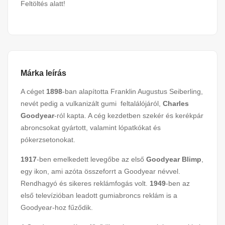
Feltöltés alatt!
Márka leírás
A céget
1898
-ban alapította Franklin Augustus Seiberling,
nevét pedig a vulkanizált gumi feltalálójáról,
Charles
Goodyear
-ról kapta. A cég kezdetben szekér és kerékpár
abroncsokat gyártott, valamint lópatkókat és
pókerzsetonokat.
1917
-ben emelkedett levegőbe az első
Goodyear Blimp
,
egy ikon, ami azóta összeforrt a Goodyear névvel.
Rendhagyó és sikeres reklámfogás volt.
1949
-ben az
első televízióban leadott gumiabroncs reklám is a
Goodyear-hoz fűződik.