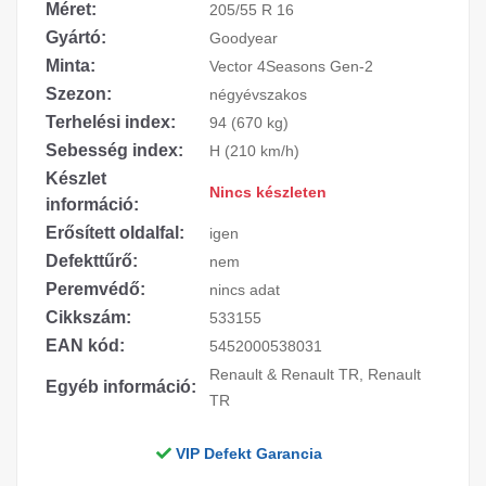
Méret:
205/55 R 16
Gyártó:
Goodyear
Minta:
Vector 4Seasons Gen-2
Szezon:
négyévszakos
Terhelési index:
94 (670 kg)
Sebesség index:
H (210 km/h)
Készlet
Nincs készleten
információ:
Erősített oldalfal:
igen
Defekttűrő:
nem
Peremvédő:
nincs adat
Cikkszám:
533155
EAN kód:
5452000538031
Renault & Renault TR, Renault
Egyéb információ:
TR
VIP Defekt Garancia