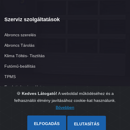
Szerviz szolgáltatások
Abroncs szerelés
Abroncs Tárolás
Klima Töltés- Tisztítás
Futómű-beállítás
TPMS
Eredetiség vizsgálat
🍪
Kedves Látogató!
A weboldal működéséhez és a
felhasználói élmény javításához cookie-kat használunk.
Bővebben
Copyright © 2026. Készítette:
GumisÜgyvitel.hu
ELFOGADÁS
ELUTASÍTÁS