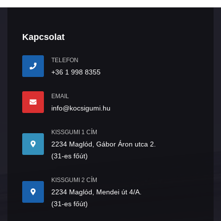
Kapcsolat
TELEFON
+36 1 998 8355
EMAIL
info@kocsigumi.hu
KISSGUMI 1 CÍM
2234 Maglód, Gábor Áron utca 2.
(31-es főút)
KISSGUMI 2 CÍM
2234 Maglód, Mendei út 4/A.
(31-es főút)