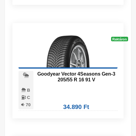
Raktáron
Goodyear Vector 4Seasons Gen-3
205/55 R 16 91 V
B
C
70
34.890 Ft