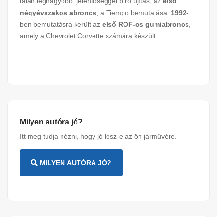
talán legnagyobb jelentőséggel bíró újítás, az
első
négyévszakos abroncs
, a Tiempo bemutatása.
1992
-
ben bemutatásra került az
első ROF-os gumiabroncs
,
amely a Chevrolet Corvette számára készült.
Milyen autóra jó?
Itt meg tudja nézni, hogy jó lesz-e az ön járművére.
MILYEN AUTÓRA JÓ?