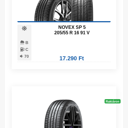
NOVEX SP 5
205/55 R 16 91 V
B
C
70
17.290 Ft
Raktáron