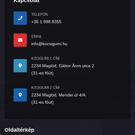
Kapcsolat
TELEFON
+36 1 998 8355
EMAIL
info@kocsigumi.hu
KISSGUMI 1 CÍM
2234 Maglód, Gábor Áron utca 2.
(31-es főút)
KISSGUMI 2 CÍM
2234 Maglód, Mendei út 4/A.
(31-es főút)
Oldaltérkép