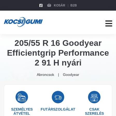
KOSÁR
B2B
205/55 R 16 Goodyear
Efficientgrip Performance
2 91 H nyári
Abroncsok
Goodyear
SZEMÉLYES
FUTÁRSZOLGÁLAT
CSAK
ÁTVÉTEL
SZERELÉS