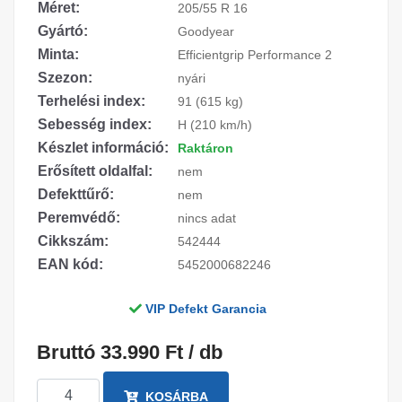
Méret:
205/55 R 16
Gyártó:
Goodyear
Minta:
Efficientgrip Performance 2
Szezon:
nyári
Terhelési index:
91 (615 kg)
Sebesség index:
H (210 km/h)
Készlet információ:
Raktáron
Erősített oldalfal:
nem
Defekttűrő:
nem
Peremvédő:
nincs adat
Cikkszám:
542444
EAN kód:
5452000682246
VIP Defekt Garancia
Bruttó 33.990 Ft / db
KOSÁRBA