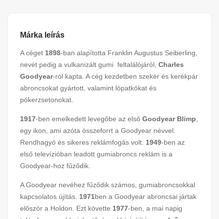
Márka leírás
A céget
1898
-ban alapította Franklin Augustus Seiberling,
nevét pedig a vulkanizált gumi feltalálójáról,
Charles
Goodyear
-ról kapta. A cég kezdetben szekér és kerékpár
abroncsokat gyártott, valamint lópatkókat és
pókerzsetonokat.
1917
-ben emelkedett levegőbe az első
Goodyear Blimp
,
egy ikon, ami azóta összeforrt a Goodyear névvel.
Rendhagyó és sikeres reklámfogás volt.
1949
-ben az
első televízióban leadott gumiabroncs reklám is a
Goodyear-hoz fűződik.
A Goodyear nevéhez fűződik számos, gumiabroncsokkal
kapcsolatos újítás.
1971
ben a Goodyear abroncsai jártak
először a Holdon. Ezt követte
1977
-ben, a mai napig