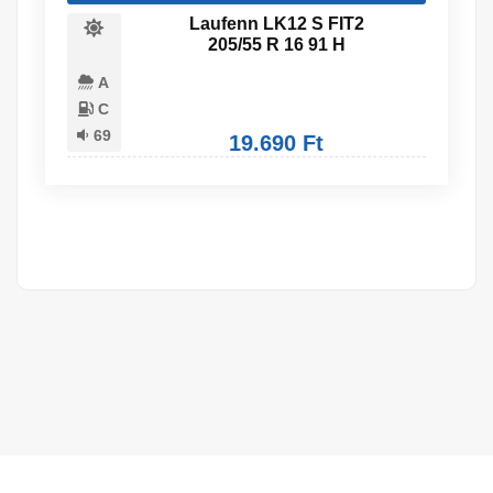
Laufenn LK12 S FIT2
205/55 R 16 91 H
A
C
69
19.690 Ft