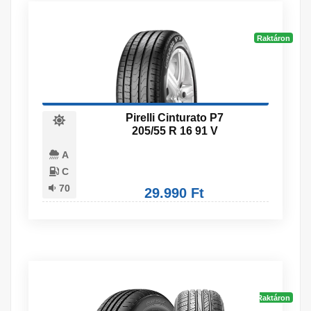
Raktáron
Pirelli Cinturato P7
205/55 R 16 91 V
A
C
70
29.990 Ft
Raktáron