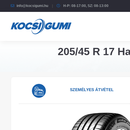
info@kocsigumi.hu
H-P: 08-17:00, SZ: 08-13:00
205/45 R 17 H
SZEMÉLYES ÁTVÉTEL