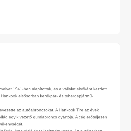
melyet 1941-ben alapítottak, és a vállalat elsőként kezdett
a Hankook elsősorban kerékpár- és tehergépjármű-
 bevezette az autóabroncsokat. A Hankook Tire az évek
világ egyik vezető gumiabroncs gyártója. A cég erőteljesen
tevékenységét.