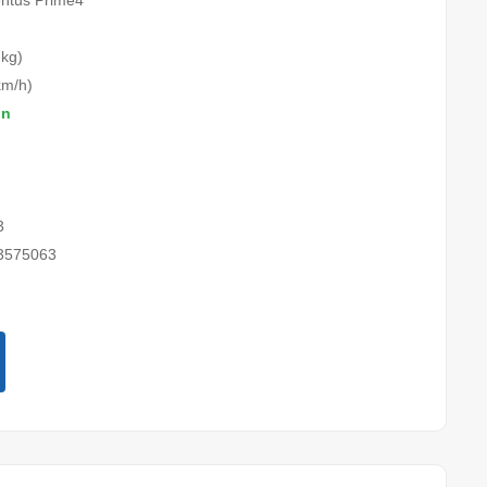
ntus Prime4
 kg)
km/h)
on
3
3575063