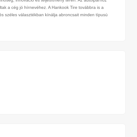
nőség, innováció és teljesítmény terén. Az autóiparhoz
ltak a cég jó hírnevéhez. A Hankook Tire továbbra is a
és széles választékban kínálja abroncsait minden típusú