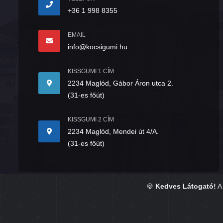
+36 1 998 8355
EMAIL
info@kocsigumi.hu
KISSGUMI 1 CÍM
2234 Maglód, Gábor Áron utca 2.
(31-es főút)
KISSGUMI 2 CÍM
2234 Maglód, Mendei út 4/A.
(31-es főút)
🍪
Kedves Látogató!
A 
Copyright © 2026. Készítette:
GumisÜgyvitel.hu