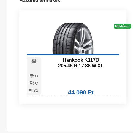
Hasonló termékek
Raktáron
Hankook K117B
205/45 R 17 88 W XL
B
C
71
44.090 Ft