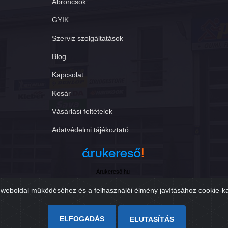
Abroncsok
GYIK
Szerviz szolgáltatások
Blog
Kapcsolat
Kosár
Vásárlási feltételek
Adatvédelmi tájékoztató
Árukereső.hu
weboldal működéséhez és a felhasználói élmény javításához cookie-k
ELFOGADÁS
ELUTASÍTÁS