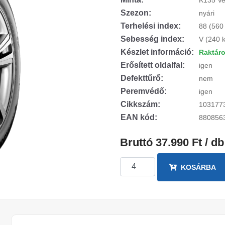
K135 Ve
Szezon:
nyári
Terhelési index:
88 (560
Sebesség index:
V (240 
Készlet információ:
Raktár
Erősített oldalfal:
igen
Defekttűrő:
nem
Peremvédő:
igen
Cikkszám:
103177
EAN kód:
880856
Bruttó 37.990 Ft / db
KOSÁRBA