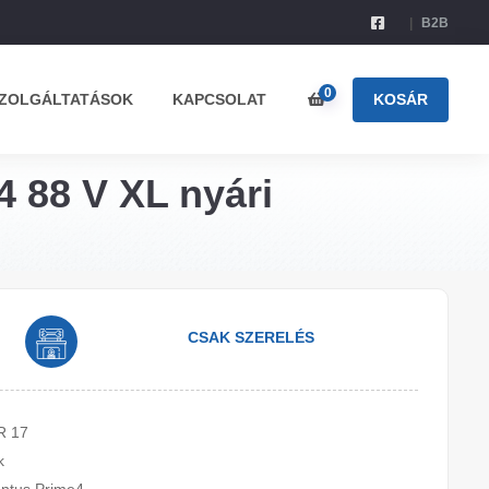
B2B
0
ZOLGÁLTATÁSOK
KAPCSOLAT
KOSÁR
 88 V XL nyári
CSAK SZERELÉS
R 17
k