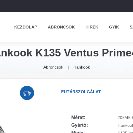
KEZDŐLAP
ABRONCSOK
HÍREK
GYIK
S
ankook K135 Ventus Prime4
Abroncsok
Hankook
FUTÁRSZOLGÁLAT
Méret:
205/45 
Gyártó:
Hankoo
Minta: