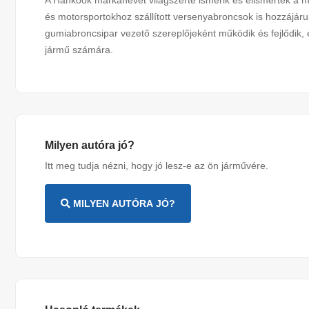
A Hankook márkanevet világszerte ismerik és elismerték a mi
és motorsportokhoz szállított versenyabroncsok is hozzájáru
gumiabroncsipar vezető szereplőjeként működik és fejlődik, 
jármű számára.
Milyen autóra jó?
Itt meg tudja nézni, hogy jó lesz-e az ön járművére.
MILYEN AUTÓRA JÓ?