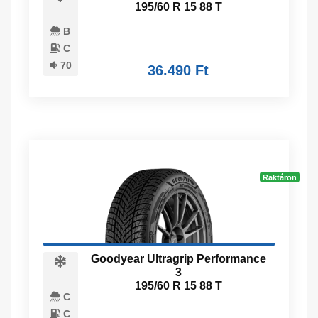
195/60 R 15 88 T
B
C
70
36.490 Ft
Raktáron
Goodyear Ultragrip Performance
3
195/60 R 15 88 T
C
C