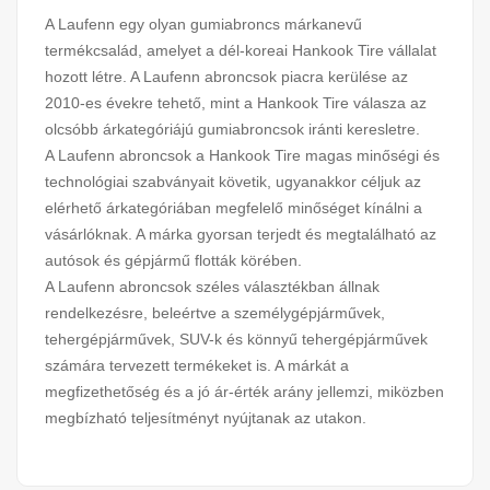
A Laufenn egy olyan gumiabroncs márkanevű
termékcsalád, amelyet a dél-koreai Hankook Tire vállalat
hozott létre. A Laufenn abroncsok piacra kerülése az
2010-es évekre tehető, mint a Hankook Tire válasza az
olcsóbb árkategóriájú gumiabroncsok iránti keresletre.
A Laufenn abroncsok a Hankook Tire magas minőségi és
technológiai szabványait követik, ugyanakkor céljuk az
elérhető árkategóriában megfelelő minőséget kínálni a
vásárlóknak. A márka gyorsan terjedt és megtalálható az
autósok és gépjármű flották körében.
A Laufenn abroncsok széles választékban állnak
rendelkezésre, beleértve a személygépjárművek,
tehergépjárművek, SUV-k és könnyű tehergépjárművek
számára tervezett termékeket is. A márkát a
megfizethetőség és a jó ár-érték arány jellemzi, miközben
megbízható teljesítményt nyújtanak az utakon.