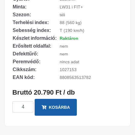
Minta:
LW31 i FIT+
Szezon:
téli
Terhelési index:
88 (560 kg)
Sebesség index:
T (190 km/h)
Készlet információ:
Raktáron
Erősített oldalfal:
nem
Defekttűrő:
nem
Peremvédő:
nincs adat
Cikkszám:
1027153
EAN kód:
8808563513782
Bruttó 20.790 Ft / db
KOSÁRBA