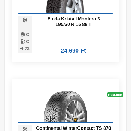
Fulda Kristall Montero 3
195/60 R 15 88 T
C
C
72
24.690 Ft
Raktáron
Continental WinterContact TS 870